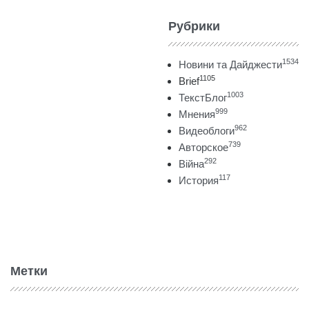
Рубрики
1534
Новини та Дайджести
1105
Brief
1003
ТекстБлог
999
Мнения
962
Видеоблоги
739
Авторское
292
Війна
117
История
Метки