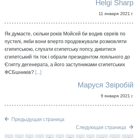
Helgi Sharp
11 января 2021 г.
Як думаєте, скільки років Мойсей би водив євреїв по
пустелі, якби вони вперто продовжували розмовляти
єгипетською, слухати єгипетську попсу, дивитися
єгипетський тік ток і обрали президентом лояльного до
Єгипту дегенерата, а його заступниками єгипетських
ФСБшників?
[...]
Маруся Звіробій
9 января 2021 г.
Предыдущая страница
Следующая страница