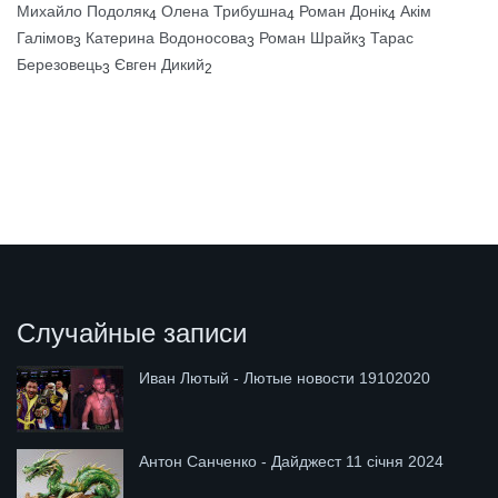
Михайло Подоляк
Олена Трибушна
Роман Донік
Акім
4
4
4
Галімов
Катерина Водоносова
Роман Шрайк
Тарас
3
3
3
Березовець
Євген Дикий
3
2
Случайные записи
Иван Лютый - Лютые новости 19102020
Антон Санченко - Дайджест 11 січня 2024