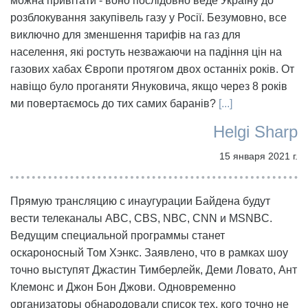
можна привітати - воно послідовно веде Україну до
розблокування закупівель газу у Росії. Безумовно, все
виключно для зменшення тарифів на газ для
населення, які ростуть незважаючи на падіння цін на
газових хабах Європи протягом двох останніх років. От
навіщо було проганяти Януковича, якщо через 8 років
ми повертаємось до тих самих баранів?
[...]
Helgi Sharp
15 января 2021 г.
Прямую трансляцию с инаугурации Байдена будут
вести телеканалы ABC, CBS, NBC, CNN и MSNBC.
Ведущим специальной программы станет
оскароносный Том Хэнкс. Заявлено, что в рамках шоу
точно выступят Джастин Тимберлейк, Деми Ловато, Ант
Клемонс и Джон Бон Джови. Одновременно
организаторы обнародовали список тех, кого точно не