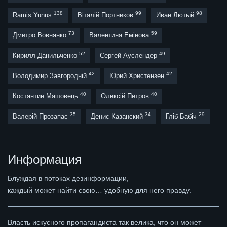
138
99
98
Ramis Yunus
Віталій Портников
Иван Лютый
73
59
Дмитро Вовнянко
Валентина Емінова
52
49
Кирилл Данильченко
Сергей Ауслендер
42
42
Володимир Завгородній
Юрий Христензен
40
40
Костянтин Машовець
Олексій Петров
35
34
29
Валерій Прозапас
Денис Казанский
Гліб Бабіч
Информация
Блуждая в потоках дезинформации,
каждый может найти свою… удобную для него правду.
Власть искусного пропагандиста так велика, что он может