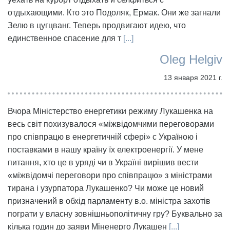
отдыхающими. Кто это Подоляк, Ермак. Они же загнали
Зелю в цугцванг. Теперь продвигают идею, что
единственное спасение для т
[...]
Oleg Helgiv
13 января 2021 г.
Вчора Міністерство енергетики режиму Лукашенка на
весь світ похизувалося «міжвідомчими переговорами
про співпрацю в енергетичній сфері» с Україною і
поставками в нашу країну їх електроенергії. У мене
питання, хто це в уряді чи в Україні вирішив вести
«міжвідомчі переговори про співпрацю» з міністрами
тирана і узурпатора Лукашенко? Чи може це новий
призначений в обхід парламенту в.о. міністра захотів
пограти у власну зовнішньополітичну гру? Буквально за
кілька годин до заяви Міненерго Лукашен
[...]