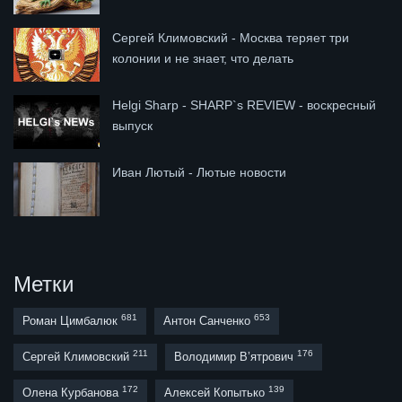
Сергей Климовский - Москва теряет три
колонии и не знает, что делать
Helgi Sharp - SHARP`s REVIEW - воскресный
выпуск
Иван Лютый - Лютые новости
Метки
681
653
Роман Цимбалюк
Антон Санченко
211
176
Сергей Климовский
Володимир В’ятрович
172
139
Олена Курбанова
Алексей Копытько