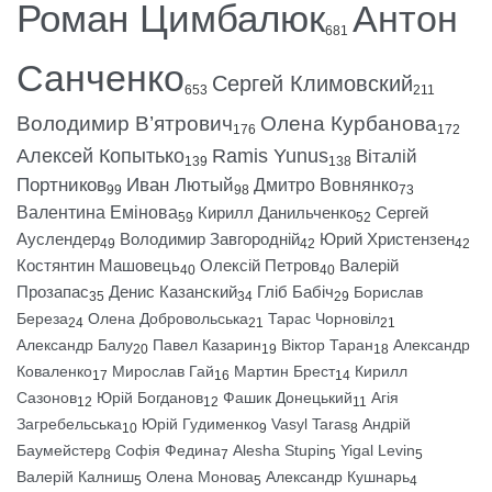
Роман Цимбалюк
Антон
681
Санченко
Сергей Климовский
653
211
Володимир В’ятрович
Олена Курбанова
176
172
Алексей Копытько
Ramis Yunus
Віталій
139
138
Портников
Иван Лютый
Дмитро Вовнянко
99
98
73
Валентина Емінова
Кирилл Данильченко
Сергей
59
52
Ауслендер
Володимир Завгородній
Юрий Христензен
49
42
42
Костянтин Машовець
Олексій Петров
Валерій
40
40
Прозапас
Денис Казанский
Гліб Бабіч
Борислав
35
34
29
Береза
Олена Добровольська
Тарас Чорновіл
24
21
21
Александр Балу
Павел Казарин
Віктор Таран
Александр
20
19
18
Коваленко
Мирослав Гай
Мартин Брест
Кирилл
17
16
14
Сазонов
Юрій Богданов
Фашик Донецький
Агія
12
12
11
Загребельська
Юрій Гудименко
Vasyl Taras
Андрій
10
9
8
Баумейстер
Софія Федина
Alesha Stupin
Yigal Levin
8
7
5
5
Валерій Калниш
Олена Монова
Александр Кушнарь
5
5
4