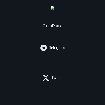
СтопРаша
Telegram
Twitter