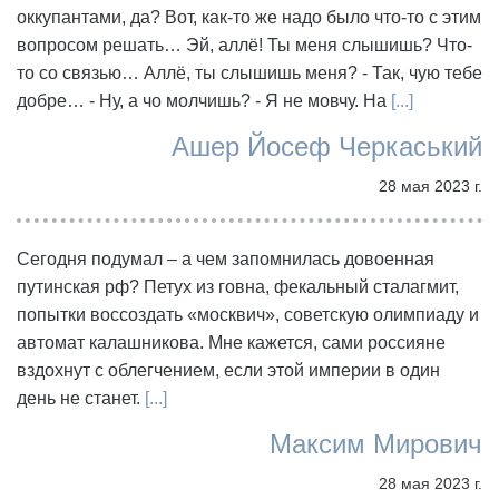
оккупантами, да? Вот, как-то же надо было что-то с этим
вопросом решать… Эй, аллё! Ты меня слышишь? Что-
то со связью… Аллё, ты слышишь меня? - Так, чую тебе
добре… - Ну, а чо молчишь? - Я не мовчу. На
[...]
Ашер Йосеф Черкаський
28 мая 2023 г.
Сегодня подумал – а чем запомнилась довоенная
путинская рф? Петух из говна, фекальный сталагмит,
попытки воссоздать «москвич», советскую олимпиаду и
автомат калашникова. Мне кажется, сами россияне
вздохнут с облегчением, если этой империи в один
день не станет.
[...]
Максим Мирович
28 мая 2023 г.