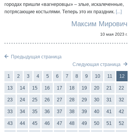
городах пришли «вагнеровцы» – злые, искалеченные,
потрясающие костылями. Теперь это их праздник.
[...]
Максим Мирович
10 мая 2023 г.
Предыдущая страница
Следующая страница
1
2
3
4
5
6
7
8
9
10
11
12
13
14
15
16
17
18
19
20
21
22
23
24
25
26
27
28
29
30
31
32
33
34
35
36
37
38
39
40
41
42
43
44
45
46
47
48
49
50
51
52