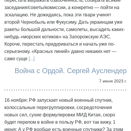
перестать выражать озабоченность, собирать всякие
заседания/советы/комиссии, а конкретно — пойти на
эскалацию. Не дожидаясь, пока эти твари учинят
второй Чернобыль или Фукусиму. Дать украинцам уже
ракеты большой дальности, самолеты, высадить каких-
нибудь «морских котиков» на Запорожскую АЭС.
Короче, перестать придуриваться и начать уже по-
серьезному. «Красных линий» давно никаких нет —
само суще
[...]
Война с Ордой. Сергей Ауслендер
7 июня 2023 г.
16 ноября: РФ запускает новый военный спутник,
колоссальные перегруппировки, сосредоточения
новых сил, сухие формулировки МИД Китая, скоро
будет перелом в войне в пользу РФ, вот так вижу. 1
июня: А у РФ вообще есть военные спутники? За этим