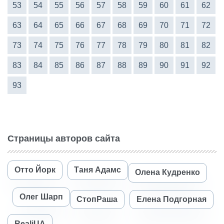
53
54
55
56
57
58
59
60
61
62
63
64
65
66
67
68
69
70
71
72
73
74
75
76
77
78
79
80
81
82
83
84
85
86
87
88
89
90
91
92
93
Страницы авторов сайта
Отто Йорк
Таня Адамс
Олена Кудренко
Олег Шарп
СтопРаша
Елена Подгорная
RealiUA