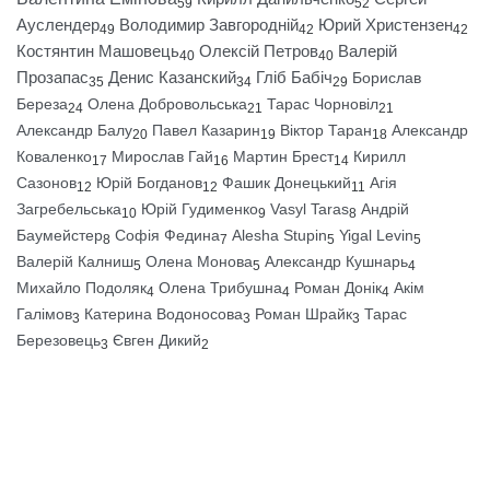
59
52
Ауслендер
Володимир Завгородній
Юрий Христензен
49
42
42
Костянтин Машовець
Олексій Петров
Валерій
40
40
Прозапас
Денис Казанский
Гліб Бабіч
Борислав
35
34
29
Береза
Олена Добровольська
Тарас Чорновіл
24
21
21
Александр Балу
Павел Казарин
Віктор Таран
Александр
20
19
18
Коваленко
Мирослав Гай
Мартин Брест
Кирилл
17
16
14
Сазонов
Юрій Богданов
Фашик Донецький
Агія
12
12
11
Загребельська
Юрій Гудименко
Vasyl Taras
Андрій
10
9
8
Баумейстер
Софія Федина
Alesha Stupin
Yigal Levin
8
7
5
5
Валерій Калниш
Олена Монова
Александр Кушнарь
5
5
4
Михайло Подоляк
Олена Трибушна
Роман Донік
Акім
4
4
4
Галімов
Катерина Водоносова
Роман Шрайк
Тарас
3
3
3
Березовець
Євген Дикий
3
2