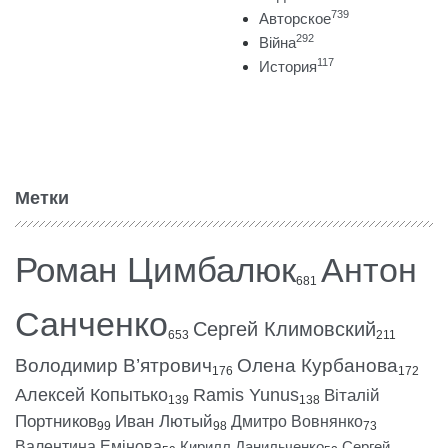
739
Авторское
292
Війна
117
История
Метки
Роман Цимбалюк
Антон
681
Санченко
Сергей Климовский
653
211
Володимир В’ятрович
Олена Курбанова
176
172
Алексей Копытько
Ramis Yunus
Віталій
139
138
Портников
Иван Лютый
Дмитро Вовнянко
99
98
73
Валентина Емінова
Кирилл Данильченко
Сергей