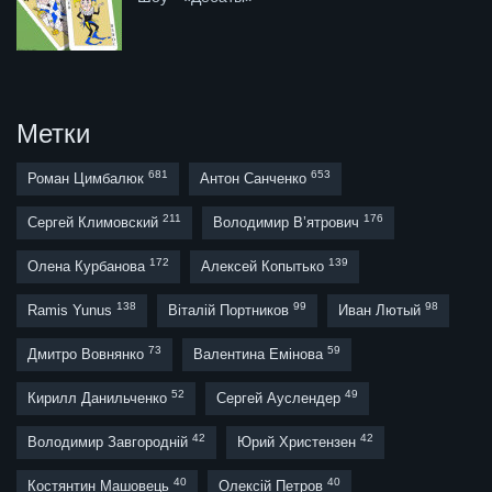
Метки
681
653
Роман Цимбалюк
Антон Санченко
211
176
Сергей Климовский
Володимир В’ятрович
172
139
Олена Курбанова
Алексей Копытько
138
99
98
Ramis Yunus
Віталій Портников
Иван Лютый
73
59
Дмитро Вовнянко
Валентина Емінова
52
49
Кирилл Данильченко
Сергей Ауслендер
42
42
Володимир Завгородній
Юрий Христензен
40
40
Костянтин Машовець
Олексій Петров