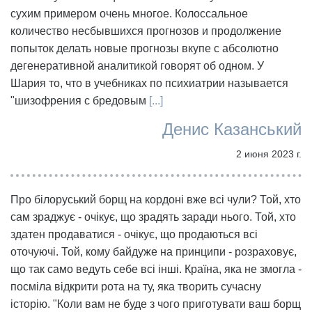
сухим примером очень многое. Колоссальное
количество несбывшихся прогнозов и продолжение
попыток делать новые прогнозы вкупе с абсолютно
дегенеративной аналитикой говорят об одном. У
Шария то, что в учебниках по психиатрии называется
"шизофрения с бредовым
[...]
Денис Казанський
2 июня 2023 г.
Про білоруський борщ на кордоні вже всі чули? Той, хто
сам зраджує - очікує, що зрадять заради нього. Той, хто
здатен продаватися - очікує, що продаються всі
оточуючі. Той, кому байдуже на принципи - розраховує,
що так само ведуть себе всі інші. Країна, яка не змогла -
посміла відкрити рота на ту, яка творить сучасну
історію. "Коли вам не буде з чого приготувати ваш борщ