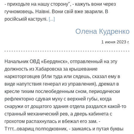
- приходьте на нашу сторону", - кажуть вони через
гучномовець. Наївні. Вони свій вже зварили. В
російській каструлі.
[...]
Олена Кудренко
1 июня 2023 г.
Начальник ОВД «Бердянск», отправленный на эту
должность из Хабаровска за крышевание
наркоторговцев (Или туда или сядешь, сказал ему в
виде напутствия генерал из управления), дремал в
кресле тихим послеобеденным сном, периодически
рефлекторно сдувая муху с верхней губы, когда
снаружи от дощатого здания отдела раздался какой-то
странный механический рев, а дверь кабинета с
грохотом распахнулась и вбежал его зам. -
Тттт...оварищ полподковник, - заикаясь и путая буквы