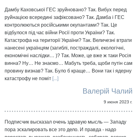
Дамбу Каховської ГЕС зруйновано? Так. Вибух перед
руйнацією всередині зафіксовано? Так. Дамба і ГЕС
контролюються російськими окупантами? Так. Це
відбулося під час війни Росії проти України? Так.
Катастрофа на території України? Так. Величезні втрати
нанесені українцям (загиблі, постраждалі, екологічні,
економічні наслідки… )? Так. Може, це вже ж таки Росія
винна? Ну… Не знаємо… Мабуть треба, щоби путін сам
провину визнав? Так. Було б краще… Вони так і ядерну
катастрофу не поміт
[...]
Валерій Чалий
9 июня 2023 г.
Подписчик высказал очень здравую мысль — Западу
пора эскалировать все это дело. И правда - надо