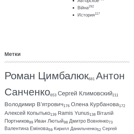
Авторское
292
Війна
117
История
Метки
Роман Цимбалюк
Антон
681
Санченко
Сергей Климовский
653
211
Володимир В’ятрович
Олена Курбанова
176
172
Алексей Копытько
Ramis Yunus
Віталій
139
138
Портников
Иван Лютый
Дмитро Вовнянко
99
98
73
Валентина Емінова
Кирилл Данильченко
Сергей
59
52