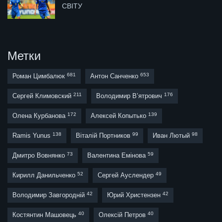
СВІТУ
Метки
681
653
Роман Цимбалюк
Антон Санченко
211
176
Сергей Климовский
Володимир В’ятрович
172
139
Олена Курбанова
Алексей Копытько
138
99
98
Ramis Yunus
Віталій Портников
Иван Лютый
73
59
Дмитро Вовнянко
Валентина Емінова
52
49
Кирилл Данильченко
Сергей Ауслендер
42
42
Володимир Завгородній
Юрий Христензен
40
40
Костянтин Машовець
Олексій Петров