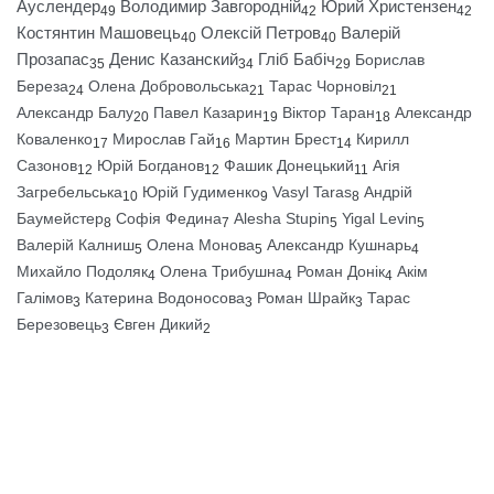
Ауслендер
Володимир Завгородній
Юрий Христензен
49
42
42
Костянтин Машовець
Олексій Петров
Валерій
40
40
Прозапас
Денис Казанский
Гліб Бабіч
Борислав
35
34
29
Береза
Олена Добровольська
Тарас Чорновіл
24
21
21
Александр Балу
Павел Казарин
Віктор Таран
Александр
20
19
18
Коваленко
Мирослав Гай
Мартин Брест
Кирилл
17
16
14
Сазонов
Юрій Богданов
Фашик Донецький
Агія
12
12
11
Загребельська
Юрій Гудименко
Vasyl Taras
Андрій
10
9
8
Баумейстер
Софія Федина
Alesha Stupin
Yigal Levin
8
7
5
5
Валерій Калниш
Олена Монова
Александр Кушнарь
5
5
4
Михайло Подоляк
Олена Трибушна
Роман Донік
Акім
4
4
4
Галімов
Катерина Водоносова
Роман Шрайк
Тарас
3
3
3
Березовець
Євген Дикий
3
2