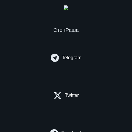
СтопРаша
Telegram
Twitter