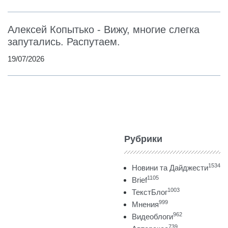
Алексей Копытько - Вижу, многие слегка
запутались. Распутаем.
19/07/2026
Рубрики
1534
Новини та Дайджести
1105
Brief
1003
ТекстБлог
999
Мнения
962
Видеоблоги
739