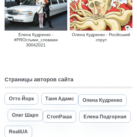
Елена Кудренко -
Олена Кудренко - Російський
#PROстыми_словами
спрут
30042021
Страницы авторов сайта
Отто Йорк
Таня Адамс
Олена Кудренко
Олег Шарп
СтопРаша
Елена Подгорная
RealiUA