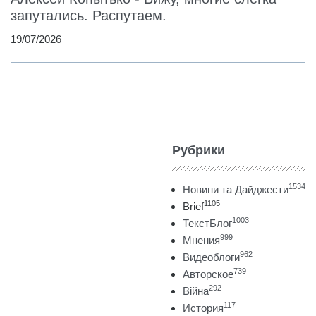
запутались. Распутаем.
19/07/2026
Рубрики
1534
Новини та Дайджести
1105
Brief
1003
ТекстБлог
999
Мнения
962
Видеоблоги
739
Авторское
292
Війна
117
История