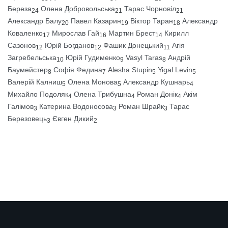
Береза
Олена Добровольська
Тарас Чорновіл
24
21
21
Александр Балу
Павел Казарин
Віктор Таран
Александр
20
19
18
Коваленко
Мирослав Гай
Мартин Брест
Кирилл
17
16
14
Сазонов
Юрій Богданов
Фашик Донецький
Агія
12
12
11
Загребельська
Юрій Гудименко
Vasyl Taras
Андрій
10
9
8
Баумейстер
Софія Федина
Alesha Stupin
Yigal Levin
8
7
5
5
Валерій Калниш
Олена Монова
Александр Кушнарь
5
5
4
Михайло Подоляк
Олена Трибушна
Роман Донік
Акім
4
4
4
Галімов
Катерина Водоносова
Роман Шрайк
Тарас
3
3
3
Березовець
Євген Дикий
3
2