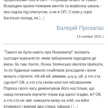
Всередині країни поморив ментів та мафіозну шваль -
яка сиділа під плінтусом, а не в ОП. Стояв у горлі
багатьох паскуд, не
[...]
Валерій Прозапас
13 ноября 2021 г.
"Такого не було навіть при Януковичу!" волають
сьогодні журналісти, яким заборонили підходити до
вікон, бо там, бачте, Лєнка Зеленська ізволіла приїхати,
то по будинках навколо снайперів розсадили і вони
можуть стріляти. Ай-яй-яй, ммммм, ц-ц-ц, ой, а хто єта
сдєлал? Ой, а хто єта своїм нонстоп обсиранням
Пороха свого часу демонізував його настільки, що
нарід починало корчити тільки від однієї згадки, м? Ой,
а хто єта не зміг намазати мову на хліб, на війні
втомився і вивчив два слова: офшор і
[...]