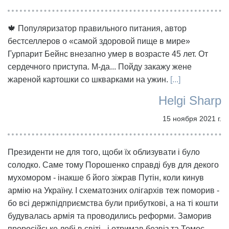
🍁 Популяризатор правильного питания, автор
бестселлеров о «самой здоровой пище в мире»
Гурпарит Бейнс внезапно умер в возрасте 45 лет. От
сердечного приступа. М-да... Пойду закажу жене
жареной картошки со шкварками на ужин.
[...]
Helgi Sharp
15 ноября 2021 г.
Президенти не для того, щоби їх облизувати і було
солодко. Саме тому Порошенко справді був для декого
мухомором - інакше б його зіжрав Путін, коли кинув
армію на Україну. І схематозних олігархів теж поморив -
бо всі держпідприємства були прибуткові, а на ті кошти
будувалась армія та проводились реформи. Заморив
проросійське лобі в світі - і отримав безвіз та Томос.