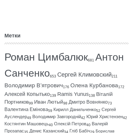
Метки
Роман Цимбалюк
Антон
681
Санченко
Сергей Климовский
653
211
Володимир В’ятрович
Олена Курбанова
176
172
Алексей Копытько
Ramis Yunus
Віталій
139
138
Портников
Иван Лютый
Дмитро Вовнянко
99
98
73
Валентина Емінова
Кирилл Данильченко
Сергей
59
52
Ауслендер
Володимир Завгородній
Юрий Христензен
49
42
42
Костянтин Машовець
Олексій Петров
Валерій
40
40
Прозапас
Денис Казанский
Гліб Бабіч
Борислав
35
34
29