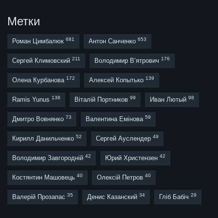
Метки
681
653
Роман Цимбалюк
Антон Санченко
211
176
Сергей Климовский
Володимир В’ятрович
172
139
Олена Курбанова
Алексей Копытько
138
99
98
Ramis Yunus
Віталій Портников
Иван Лютый
73
59
Дмитро Вовнянко
Валентина Емінова
52
49
Кирилл Данильченко
Сергей Ауслендер
42
42
Володимир Завгородній
Юрий Христензен
40
40
Костянтин Машовець
Олексій Петров
35
34
29
Валерій Прозапас
Денис Казанский
Гліб Бабіч