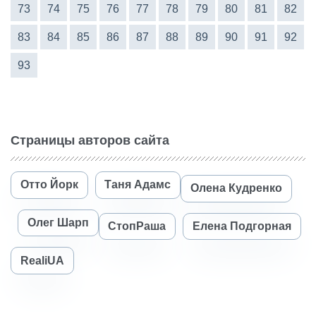
73
74
75
76
77
78
79
80
81
82
83
84
85
86
87
88
89
90
91
92
93
Страницы авторов сайта
Отто Йорк
Таня Адамс
Олена Кудренко
Олег Шарп
СтопРаша
Елена Подгорная
RealiUA