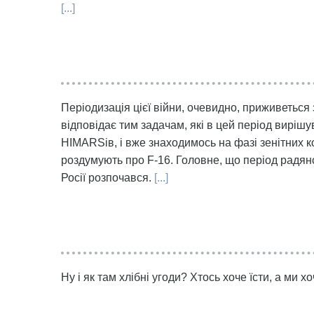
[...]
Періодизація цієї війни, очевидно, приживеться
відповідає тим задачам, які в цей період вирі
HIMARSів, і вже знаходимось на фазі зенітних ко
роздумують про F-16. Головне, що період радянсь
Росії розпочався.
[...]
Ну і як там хлібні угоди? Хтось хоче їсти, а ми 