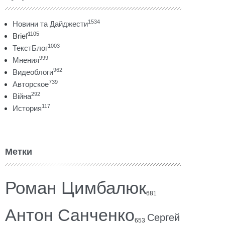
1534
Новини та Дайджести
1105
Brief
1003
ТекстБлог
999
Мнения
962
Видеоблоги
739
Авторское
292
Війна
117
История
Метки
Роман Цимбалюк
681
Антон Санченко
Сергей
653