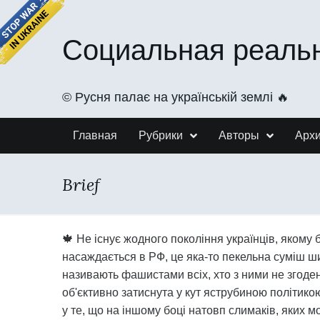
Социальная реаль
©️ Русня палає на українській землі 🔥
Главная
Рубрики
Авторы
Арх
Brief
🍁 Не існує жодного покоління українців, якому б
насаждається в РФ, це яка-то пекельна суміш ш
називають фашистами всіх, хто з ними не згоде
об'єктивно затиснута у кут яструбиною політико
у те, що на іншому боці натовп слимаків, яких 