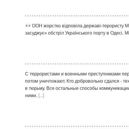
⚡⚡ ООН жорстко відповіла державі-терористу Мо
засуджує» обстріл Українського порту в Одесі. Мі
С террористами и военными преступниками перег
потом уничтожают. Кто добровольно сдался - т
в тюрьму. Все остальные способы коммуникации
ними.
[...]