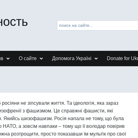
ность
ив
О сайте
Допомога Україні
Donate for Uk
 росіяни не зіпсували життя. Та ідеологія, яка зараз
изофренії з фашизмом. Це справжні фашисти, які
н. Якийсь шизофашизм. Росія напала не тому, що була
ю НАТО, а зовсім навпаки – тому що її володар повірив
можна розтрощити, просто показавши їм мультік про свої