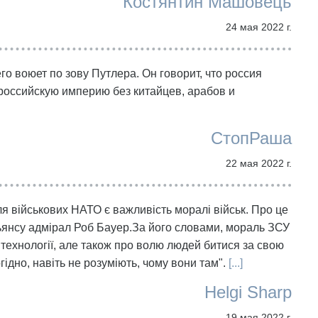
Костянтин Машовець
24 мая 2022 г.
го воюет по зову Путлера. Он говорит, что россия
 российскую империю без китайцев, арабов и
СтопРаша
22 мая 2022 г.
ля військових НАТО є важливість моралі військ. Про це
льянсу адмірал Роб Бауер.За його словами, мораль ЗСУ
 технології, але також про волю людей битися за свою
огідно, навіть не розуміють, чому вони там".
[...]
Helgi Sharp
19 мая 2022 г.