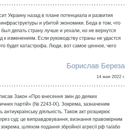
ит Украину назад в плане потенциала и развития
 инфраструктуры и убитой экономики. Беда в том, что
н был делать страну лучше и уехали, но не вернутся
ёд к изменениям. Если руководству страны не удастся
то будет катастрофа. Люди, вот самое ценное, чего
Борислав Береза
14 мая 2022 г.
писав Закон «Про внесення змін до деяких
ичних партій» (№ 2243-ІХ). Зокрема, зазначеним
ь антиукраїнську діяльність. Також акт розширює
 через суд: це виправдовування, визнання правомірним
, зокрема, шляхом подання збройної агресії рф та/або