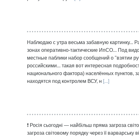
Наблюдаю с утра весьма забавную картинку... 
зонах оперативно-тактические ИпСО... Под вид
местные паблики набор сообщений о "взятии рус
российскими... такая вот интересная подробнос
национального фактора) населённых пунктов, за
находятся под контролем ВСУ, н
[...]
❗ Росія сьогодні — найбільш пряма загроза світ
загроза світовому порядку через її варварську ві