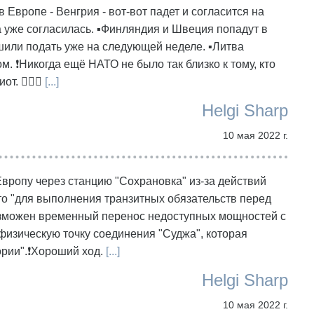
в Европе - Венгрия - вот-вот падет и согласится на
 уже согласилась. ▪️Финляндия и Швеция попадут в
шили подать уже на следующей неделе. ▪️Литва
. ❗️Никогда ещё НАТО не было так близко к тому, кто
. 🤷🏻‍♂️
[...]
Helgi Sharp
10 мая 2022 г.
 Европу через станцию "Сохрановка" из-за действий
что "для выполнения транзитных обязательств перед
зможен временный перенос недоступных мощностей с
физическую точку соединения "Суджа", которая
рии".❗️Хороший ход.
[...]
Helgi Sharp
10 мая 2022 г.