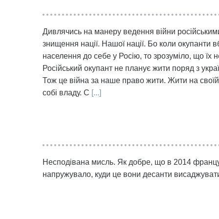
Дивлячись на манеру ведення війни російськими
знищення нації. Нашої нації. Бо коли окупанти 
населення до себе у Росію, то зрозуміло, що їх н
Російський окупант не планує жити поряд з украї
Тож це війна за наше право жити. Жити на своїй
собі владу. С
[...]
Несподівана мисль. Як добре, що в 2014 францу
напружувало, куди це вони десанти висаджувати