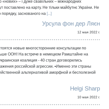
о «нових» – і дуже свавільних – міжнародних
тут поставлено на карту. Не тільки майбутнє України. Не
о порядку, заснованого на
[...]
Урсула фон дер Ляєн
12 мая 2022 г.
стоятся новые многосторонние консультации по
льше ООН! На встрече в немецком Рамштайне на
раинская коалиция - 40 стран договорились
жения российской агрессии. ▪️Именно эти страны
ейственной альтернативой аморфной и бесполезной
Helgi Sharp
10 мая 2022 г.