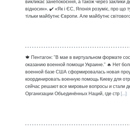
викликає занепокоєння, а також через заклики д
відносин». ✔️ «Як і ЄС, Японія розуміє, про що 
тільки майбутнє Європи. Але майбутнє світовог
🍁 Пентагон: "В мае в виртуальном формате со
оказанию военной помощи Украине." 🔥 Нет бо
военной базе США сформировалась новая проук
координировать военную помощь Киеву для отра
сейчас решают все мировые вопросы и стали д
Организации Объединённых Наций, где стр
[...]