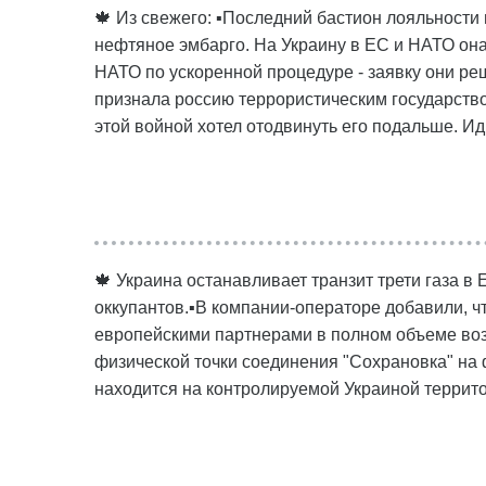
🍁 Из свежего: ▪️Последний бастион лояльности 
нефтяное эмбарго. На Украину в ЕС и НАТО она
НАТО по ускоренной процедуре - заявку они ре
признала россию террористическим государством
этой войной хотел отодвинуть его подальше. Идиот
🍁 Украина останавливает транзит трети газа в
оккупантов.▪️В компании-операторе добавили, 
европейскими партнерами в полном объеме во
физической точки соединения "Сохрановка" на 
находится на контролируемой Украиной террито