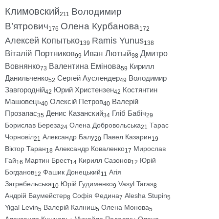
Климовский
Володимир
211
В’ятрович
Олена Курбанова
176
172
Алексей Копытько
Ramis Yunus
139
138
Віталій Портников
Иван Лютый
Дмитро
99
98
Вовнянко
Валентина Емінова
Кирилл
73
59
Данильченко
Сергей Ауслендер
Володимир
52
49
Завгородній
Юрий Христензен
Костянтин
42
42
Машовець
Олексій Петров
Валерій
40
40
Прозапас
Денис Казанский
Гліб Бабіч
35
34
29
Борислав Береза
Олена Добровольська
Тарас
24
21
Чорновіл
Александр Балу
Павел Казарин
21
20
19
Віктор Таран
Александр Коваленко
Мирослав
18
17
Гай
Мартин Брест
Кирилл Сазонов
Юрій
16
14
12
Богданов
Фашик Донецький
Агія
12
11
Загребельська
Юрій Гудименко
Vasyl Taras
10
9
8
Андрій Баумейстер
Софія Федина
Alesha Stupin
8
7
5
Yigal Levin
Валерій Калниш
Олена Монова
5
5
5
Александр Кушнарь
Михайло Подоляк
Олена