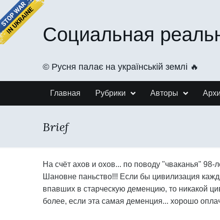
Социальная реаль
©️ Русня палає на українській землі 🔥
Главная
Рубрики
Авторы
Арх
Brief
На счёт ахов и охов... по поводу "чваканья" 98
Шановне паньство!!! Если бы цивилизация кажд
впавших в старческую деменцию, то никакой цив
более, если эта самая деменция... хорошо опла