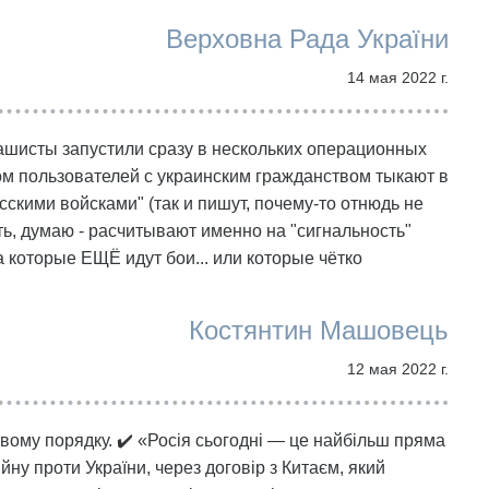
Верховна Рада України
14 мая 2022 г.
Рашисты запустили сразу в нескольких операционных
ом пользователей с украинским гражданством тыкают в
скими войсками" (так и пишут, почему-то отнюдь не
ть, думаю - расчитывают именно на "сигнальность"
 которые ЕЩЁ идут бои... или которые чётко
Костянтин Машовець
12 мая 2022 г.
овому порядку. ✔️ «Росія сьогодні — це найбільш пряма
йну проти України, через договір з Китаєм, який