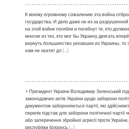
К моему огромному сожалению эта война отброс
государства. И дело даже не из-за разрушенной
на этой войне погибли и погибнут те, кто долже
многие из тех, кто мог бы Украину двигать впер
вернуть большинство уехавших из Украины, то э
нам не хватит дл
[...]
⚡ Президент України Володимир Зеленський під
законодавчих актів України щодо заборони політ
документом забороняються партії, які здійснюют
перелік підстав для заборони політичної партії
або заперечення збройної агресії проти України
республіки білорусь
[...]