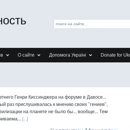
ность
ив
О сайте
Допомога Україні
Donate for Uk
-летнего Генри Киссинджера на форуме в Давосе...
ый раз прислушивалась к мнению своих "гениев",
илизации на планете не было бы... вообще... Тем
чиваема...
[...]