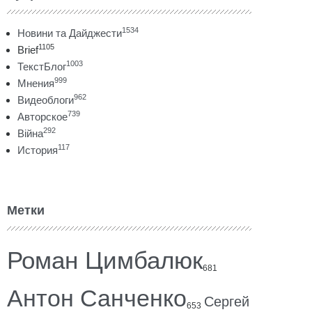
1534
Новини та Дайджести
1105
Brief
1003
ТекстБлог
999
Мнения
962
Видеоблоги
739
Авторское
292
Війна
117
История
Метки
Роман Цимбалюк
681
Антон Санченко
Сергей
653