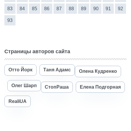
83
84
85
86
87
88
89
90
91
92
93
Страницы авторов сайта
Отто Йорк
Таня Адамс
Олена Кудренко
Олег Шарп
СтопРаша
Елена Подгорная
RealiUA