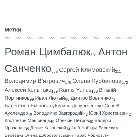
Метки
Роман Цимбалюк
Антон
681
Санченко
Сергей Климовский
653
211
Володимир В’ятрович
Олена Курбанова
176
172
Алексей Копытько
Ramis Yunus
Віталій
139
138
Портников
Иван Лютый
Дмитро Вовнянко
99
98
73
Валентина Емінова
Кирилл Данильченко
Сергей
59
52
Ауслендер
Володимир Завгородній
Юрий Христензен
49
42
42
Костянтин Машовець
Олексій Петров
Валерій
40
40
Прозапас
Денис Казанский
Гліб Бабіч
Борислав
35
34
29
Береза
Олена Добровольська
Тарас Чорновіл
24
21
21