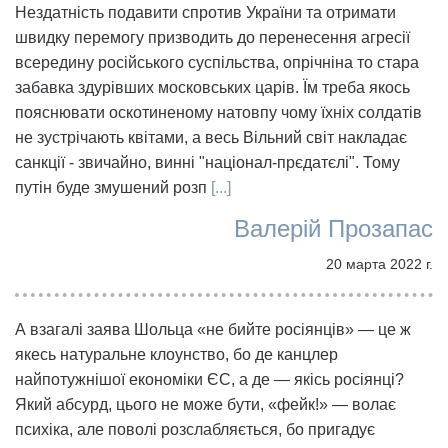
Нездатність подавити спротив України та отримати
швидку перемогу призводить до перенесення агресії
всередину російського суспільства, опрічніна то стара
забавка здурівших московських царів. Їм треба якось
пояснювати оскотиненому натовпу чому їхніх солдатів
не зустрічають квітами, а весь Вільний світ накладає
санкції - звичайно, винні "націонал-прєдатєлі". Тому
путін буде змушений розп
[...]
Валерій Прозапас
20 марта 2022 г.
А взагалі заява Шольца «не бийте росіянців» — це ж
якесь натуральне клоунство, бо де канцлер
найпотужнішої економіки ЄС, а де — якісь росіянці?
Який абсурд, цього не може бути, «фейк!» — волає
психіка, але поволі розслабляється, бо пригадує