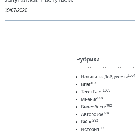
19/07/2026
Рубрики
1534
Новини та Дайджести
1105
Brief
1003
ТекстБлог
999
Мнения
962
Видеоблоги
739
Авторское
292
Війна
117
История