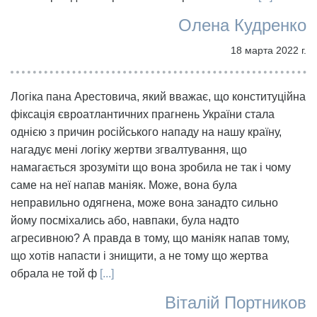
Олена Кудренко
18 марта 2022 г.
Логіка пана Арестовича, який вважає, що конституційна
фіксація євроатлантичних прагнень України стала
однією з причин російського нападу на нашу країну,
нагадує мені логіку жертви згвалтування, що
намагається зрозуміти що вона зробила не так і чому
саме на неї напав маніяк. Може, вона була
неправильно одягнена, може вона занадто сильно
йому посміхались або, навпаки, була надто
агресивною? А правда в тому, що маніяк напав тому,
що хотів напасти і знищити, а не тому що жертва
обрала не той ф
[...]
Віталій Портников