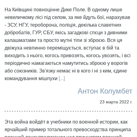
На Київщині повноцінне Дике Поле. В одному лише
невеличкому лісі під селом, за яке йдуть бої, нарахував
- ЗСУ, НГУ, тероборона, поліція, декілька славетних
добробатів, ГУР, СБУ, якісь загадкові спєци з дивними
калашматами та просто мутні тіпи зі зброєю. Вся ця
двіжуха невпинно переміщується, вступає в бій та
виходить з нього, когось привозять, когось увозять, і всі
періодично намагаються намутитись зброєю у ворогів
або союзників. Зв'язку немає ні в кого і ні з ким, єдине
командування мішпухи
[...]
Антон Колумбет
23 марта 2022 г.
Эта война войдёт в учебники по военной истории, как
ярчайший пример тотального превосходства принципа