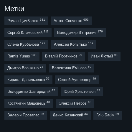
Метки
681
653
Роман Цимбалюк
Антон Санченко
211
176
Сергей Климовский
Володимир В’ятрович
172
139
Олена Курбанова
Алексей Копытько
138
99
98
Ramis Yunus
Віталій Портников
Иван Лютый
73
59
Дмитро Вовнянко
Валентина Емінова
52
49
Кирилл Данильченко
Сергей Ауслендер
42
42
Володимир Завгородній
Юрий Христензен
40
40
Костянтин Машовець
Олексій Петров
35
34
29
Валерій Прозапас
Денис Казанский
Гліб Бабіч