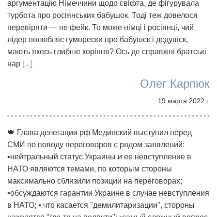
аргументацію Німеччини щодо свіфта, де фігурувала
турбота про росіянських бабушок. Тоді теж довелося
перевіряти — не фейк. То може німці і росіянці, чий
лідер полюбляє гуморески про бабушєк і дєдушєк,
мають якесь глибше коріння? Ось де справжні братські
нар
[...]
Олег Карпюк
19 марта 2022 г.
🍁 Глава делегации рф Мединский выступил перед
СМИ по поводу переговоров с рядом заявлений:
▪️нейтральный статус Украины и ее невступление в
НАТО являются темами, по которым стороны
максимально сблизили позиции на переговорах;
▪️обсуждаются гарантии Украине в случае невступления
в НАТО; ▪️ что касается "демилитаризации", стороны