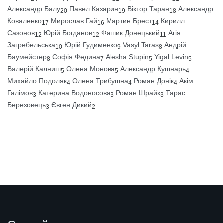
Александр Балу
Павел Казарин
Віктор Таран
Александр
20
19
18
Коваленко
Мирослав Гай
Мартин Брест
Кирилл
17
16
14
Сазонов
Юрій Богданов
Фашик Донецький
Агія
12
12
11
Загребельська
Юрій Гудименко
Vasyl Taras
Андрій
10
9
8
Баумейстер
Софія Федина
Alesha Stupin
Yigal Levin
8
7
5
5
Валерій Калниш
Олена Монова
Александр Кушнарь
5
5
4
Михайло Подоляк
Олена Трибушна
Роман Донік
Акім
4
4
4
Галімов
Катерина Водоносова
Роман Шрайк
Тарас
3
3
3
Березовець
Євген Дикий
3
2