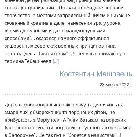
военной децентрализации над принципом военной
сверх-централизации... По сути, свободное военной
творчество, а местами запредельный ничем и никак не
скованный креатив в деле "нанесения врагу урона
всеми доступными и даже малодоступными
способами"... оказался намного эффективнее
зашоренных советских военных принципов типа
"стоять здесь - бояться там"... Я теперь понимаю суть
термина "ебаш невп
[...]
Костянтин Машовець
23 марта 2022 г.
Дорослі мобілізовані чоловікі плачуть, дивлячись на
змарнілих, обморожених та поранених дітей, що
прибувають з Маріуполя. А їхнім батькам на ворожих
блок-постах окупанти погрожують "устроіть то же самоє
в Запорожье". Це так путін "борется з нацистами", і