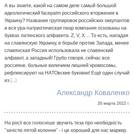
А вы знаете, какой на самом деле самый большой
идеологический facepalm российского вторжения в
Украину? Название группировок российских оккупантов
и вся ура-патриотическая пиар компания основаны на
буквах латинского алфавита. Z, V, X… То есть, нападая
на славянскую Украину, в борьбе против Запада, менее
славянская Россия использовала не славянский
алфавит, а западный! Грубо говоря, сейчас все
россияне, больные величием лишней хромосомы,
рефлексируют на НАТОвские буковки! Ещё один случай
из
[...]
Александр Коваленко
20 марта 2022 г.
На росії все голосніше звучить теза про необхідність
"зачісткі пятой колонни" - і це хороший для нас маркер.