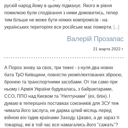
рускій народ йому в цьому підмахує. Якого ж рівня
помилкою були сподівання з ними домовитись, тепер
тим більше не може бути ніяких компромісів - на
українських територіях все російське має померти.
[...]
Валерій Прозапас
21 марта 2022 г.
А Порох знову за своє, три тижні - з нуля два нових
бата ТрО Київщини, повністю укомплектованих зброєю,
бронею та транспортними засобами. От так само при
ньому і Армія України будувалась, з байрактарами,
ССО, ППО над Києвом та "Нептунами" (ех, блін). І
думаю в теперішніх поставках союзників для ЗСУ теж
чимала його заслуга, не дарма цілий місяць перед
війною він їздив країнами Заходу. Цікаво, а де зараз ті
товаріщі, які в той час все намагались його "сажать"?