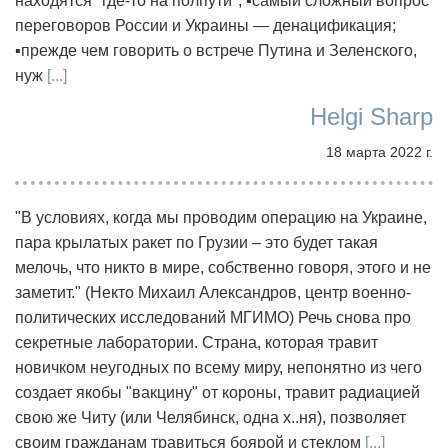
находятся "где-то на полпути"; ▪️самый сложный вопрос
переговоров России и Украины — денацификация;
▪️прежде чем говорить о встрече Путина и Зеленского,
нуж
[...]
Helgi Sharp
18 марта 2022 г.
"В условиях, когда мы проводим операцию на Украине,
пара крылатых ракет по Грузии – это будет такая
мелочь, что никто в мире, собственно говоря, этого и не
заметит." (Некто Михаил Александров, центр военно-
политических исследований МГИМО) Речь снова про
секретные лаборатории. Страна, которая травит
новичком неугодных по всему миру, непонятно из чего
создает якобы "вакцину" от короны, травит радиацией
свою же Читу (или Челябинск, одна х..ня), позволяет
своим гражданам травиться боярой и стеклом
[...]