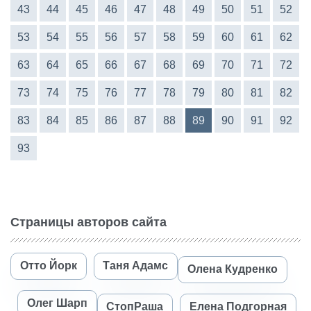
43
44
45
46
47
48
49
50
51
52
53
54
55
56
57
58
59
60
61
62
63
64
65
66
67
68
69
70
71
72
73
74
75
76
77
78
79
80
81
82
83
84
85
86
87
88
89
90
91
92
93
Страницы авторов сайта
Отто Йорк
Таня Адамс
Олена Кудренко
Олег Шарп
СтопРаша
Елена Подгорная