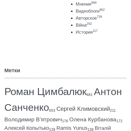
999
Мнения
962
Видеоблоги
739
Авторское
292
Війна
117
История
Метки
Роман Цимбалюк
Антон
681
Санченко
Сергей Климовский
653
211
Володимир В’ятрович
Олена Курбанова
176
172
Алексей Копытько
Ramis Yunus
Віталій
139
138