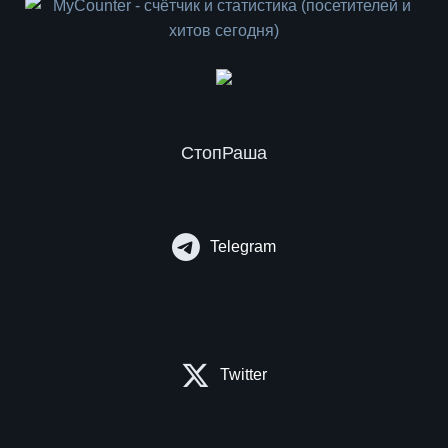
СтопРаша
Telegram
Twitter