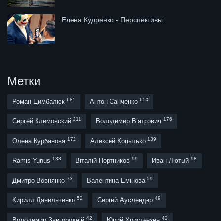
Елена Кудренко - Перспективы
Метки
681
653
Роман Цимбалюк
Антон Санченко
211
176
Сергей Климовский
Володимир В’ятрович
172
139
Олена Курбанова
Алексей Копытько
138
99
98
Ramis Yunus
Віталій Портников
Иван Лютый
73
59
Дмитро Вовнянко
Валентина Емінова
52
49
Кирилл Данильченко
Сергей Ауслендер
42
42
Володимир Завгородній
Юрий Христензен