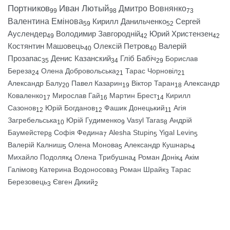
Портников
Иван Лютый
Дмитро Вовнянко
99
98
73
Валентина Емінова
Кирилл Данильченко
Сергей
59
52
Ауслендер
Володимир Завгородній
Юрий Христензен
49
42
42
Костянтин Машовець
Олексій Петров
Валерій
40
40
Прозапас
Денис Казанский
Гліб Бабіч
Борислав
35
34
29
Береза
Олена Добровольська
Тарас Чорновіл
24
21
21
Александр Балу
Павел Казарин
Віктор Таран
Александр
20
19
18
Коваленко
Мирослав Гай
Мартин Брест
Кирилл
17
16
14
Сазонов
Юрій Богданов
Фашик Донецький
Агія
12
12
11
Загребельська
Юрій Гудименко
Vasyl Taras
Андрій
10
9
8
Баумейстер
Софія Федина
Alesha Stupin
Yigal Levin
8
7
5
5
Валерій Калниш
Олена Монова
Александр Кушнарь
5
5
4
Михайло Подоляк
Олена Трибушна
Роман Донік
Акім
4
4
4
Галімов
Катерина Водоносова
Роман Шрайк
Тарас
3
3
3
Березовець
Євген Дикий
3
2