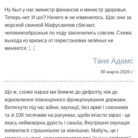
Ну был у нас министр финансов и министр здоровья.
Теперь нет. И шо? Ничего ж не изменилось. Щас они за
морской свинкой Мафусаилом сбегают,
человекообразные по ходу закончились совсем. Схема
выхода из кризиса от перестановки зелёных не
меняется:
[...]
Таня Адамс
30 марта 2020 г.
Що ж, схоже наразі ми ближче до дефолту, ніж до
відновлення повноцінного функціонування держави.
Витягнути під час війни, окупації, без армії і союзників
та зі 108 тисячами на рахунках, щоби впасти зараз - це
якась неймовірна дурість і ганьба. Внутрішня окупація
виявилася страшнішою за зовнішню. Мабуть, це і