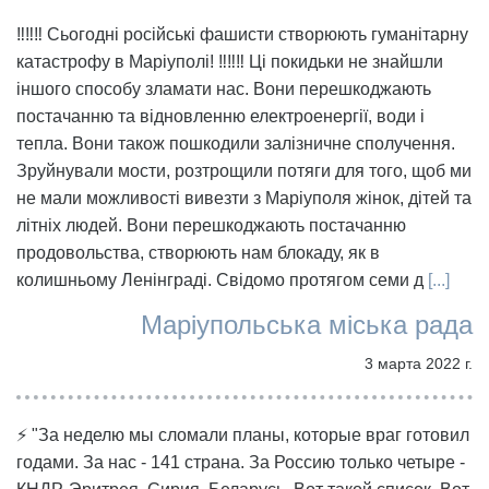
‼️‼️‼️ Сьогодні російські фашисти створюють гуманітарну
катастрофу в Маріуполі! ‼️‼️‼️ Ці покидьки не знайшли
іншого способу зламати нас. Вони перешкоджають
постачанню та відновленню електроенергії, води і
тепла. Вони також пошкодили залізничне сполучення.
Зруйнували мости, розтрощили потяги для того, щоб ми
не мали можливості вивезти з Маріуполя жінок, дітей та
літніх людей. Вони перешкоджають постачанню
продовольства, створюють нам блокаду, як в
колишньому Ленінграді. Свідомо протягом семи д
[...]
Маріупольська міська рада
3 марта 2022 г.
⚡ "За неделю мы сломали планы, которые враг готовил
годами. За нас - 141 страна. За Россию только четыре -