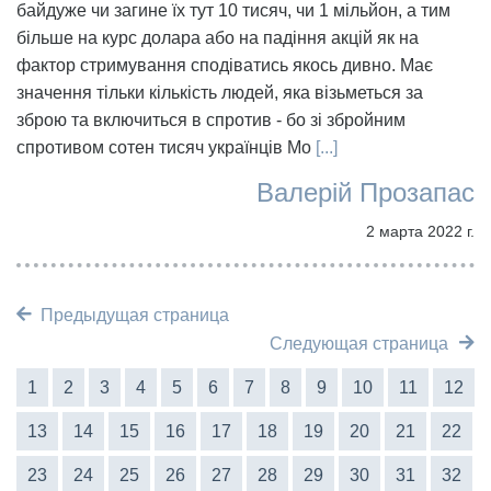
байдуже чи загине їх тут 10 тисяч, чи 1 мільйон, а тим
більше на курс долара або на падіння акцій як на
фактор стримування сподіватись якось дивно. Має
значення тільки кількість людей, яка візьметься за
зброю та включиться в спротив - бо зі збройним
спротивом сотен тисяч українців Мо
[...]
Валерій Прозапас
2 марта 2022 г.
Предыдущая страница
Следующая страница
1
2
3
4
5
6
7
8
9
10
11
12
13
14
15
16
17
18
19
20
21
22
23
24
25
26
27
28
29
30
31
32