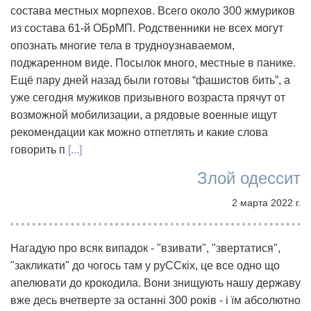
состава местных морпехов. Всего около 300 жмуриков
из состава 61-й ОБрМП. Родственники не всех могут
опознать многие тела в трудноузнаваемом,
поджаренном виде. Посылок много, местные в панике.
Ещё пару дней назад были готовы “фашистов бить”, а
уже сегодня мужиков призывного возраста прячут от
возможной мобилизации, а рядовые военные ищут
рекомендации как можно отпетлять и какие слова
говорить п
[...]
Злой одессит
2 марта 2022 г.
Нагадую про всяк випадок - "взивати", "звертатися",
"закликати" до чогось там у руССкіх, це все одно що
апелювати до крокодила. Вони знищують нашу державу
вже десь вчетверте за останні 300 років - і їм абсолютно