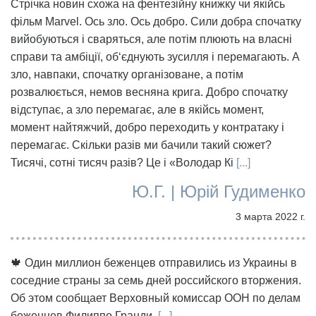
Стрічка новин схожа на фентезійну книжку чи якійсь
фільм Marvel. Ось зло. Ось добро. Сили добра спочатку
вийобуються і сваряться, але потім плюють на власні
справи та амбіції, об‘єднують зусилля і перемагають. А
зло, навпаки, спочатку організоване, а потім
розвалюється, немов весняна крига. Добро спочатку
відступає, а зло перемагає, але в якійсь момент,
момент найтяжчий, добро переходить у контратаку і
перемагає. Скільки разів ми бачили такий сюжет?
Тисячі, сотні тисяч разів? Це і «Володар Кі
[...]
Ю.Г. | Юрій Гудименко
3 марта 2022 г.
🍁 Один миллион беженцев отправились из Украины в
соседние страны за семь дней российского вторжения.
Об этом сообщает Верховный комиссар ООН по делам
беженцев Филиппо Гранди.
[...]