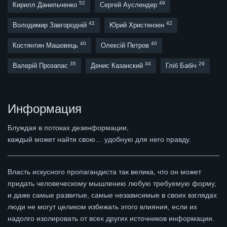
52
49
Кирилл Данильченко
Сергей Ауслендер
42
42
Володимир Завгородній
Юрий Христензен
40
40
Костянтин Машовець
Олексій Петров
35
34
29
Валерій Прозапас
Денис Казанский
Гліб Бабіч
Информация
Блуждая в потоках дезинформации,
каждый может найти свою… удобную для него правду.
Власть искусного пропагандиста так велика, что он может
придать человеческому мышлению любую требуемую форму,
и даже самые развитые, самые независимые в своих взглядах
люди не могут целиком избежать этого влияния, если их
надолго изолировать от всех других источников информации.