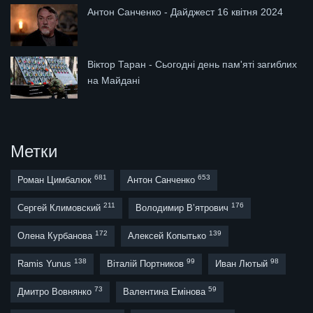
Антон Санченко - Дайджест 16 квітня 2024
Віктор Таран - Сьогодні день пам'яті загиблих
на Майдані
Метки
681
653
Роман Цимбалюк
Антон Санченко
211
176
Сергей Климовский
Володимир В’ятрович
172
139
Олена Курбанова
Алексей Копытько
138
99
98
Ramis Yunus
Віталій Портников
Иван Лютый
73
59
Дмитро Вовнянко
Валентина Емінова