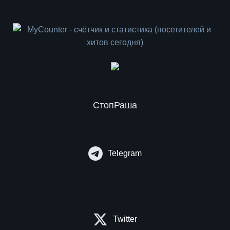
СтопРаша
Telegram
Twitter