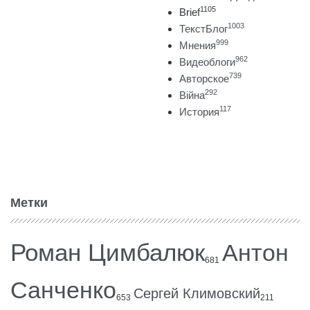
1105
Brief
1003
ТекстБлог
999
Мнения
962
Видеоблоги
739
Авторское
292
Війна
117
История
Метки
Роман Цимбалюк
Антон
681
Санченко
Сергей Климовский
653
211