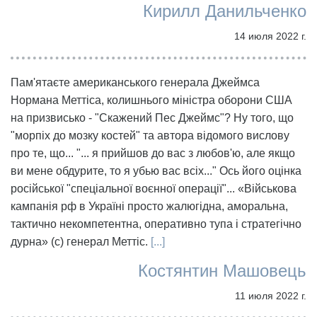
Кирилл Данильченко
14 июля 2022 г.
Пам'ятаєте американського генерала Джеймса
Нормана Меттіса, колишнього міністра оборони США
на призвисько - "Скажений Пес Джеймс"? Ну того, що
"морпіх до мозку костей" та автора відомого вислову
про те, що... "... я прийшов до вас з любов'ю, але якщо
ви мене обдурите, то я убью вас всіх..." Ось його оцінка
російської "спеціальної воєнної операції"... «Військова
кампанія рф в Україні просто жалюгідна, аморальна,
тактично некомпетентна, оперативно тупа і стратегічно
дурна» (с) генерал Меттіс.
[...]
Костянтин Машовець
11 июля 2022 г.