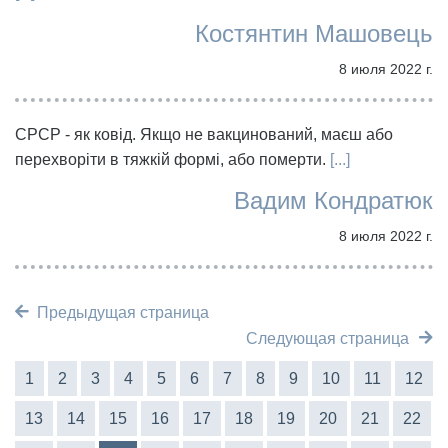
Костянтин Машовець
8 июля 2022 г.
СРСР - як ковід. Якщо не вакцинований, маєш або
перехворіти в тяжкій формі, або померти.
[...]
Вадим Кондратюк
8 июля 2022 г.
Предыдущая страница
Следующая страница
1
2
3
4
5
6
7
8
9
10
11
12
13
14
15
16
17
18
19
20
21
22