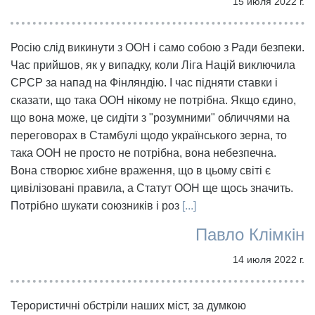
15 июля 2022 г.
Росію слід викинути з ООН і само собою з Ради безпеки.
Час прийшов, як у випадку, коли Ліга Націй виключила
СРСР за напад на Фінляндію. І час підняти ставки і
сказати, що така ООН нікому не потрібна. Якщо єдино,
що вона може, це сидіти з "розумними" обличчями на
переговорах в Стамбулі щодо українського зерна, то
така ООН не просто не потрібна, вона небезпечна.
Вона створює хибне враження, що в цьому світі є
цивілізовані правила, а Статут ООН ще щось значить.
Потрібно шукати союзників і роз
[...]
Павло Клімкін
14 июля 2022 г.
Терористичні обстріли наших міст, за думкою