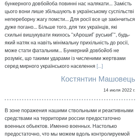
бункерного довбойоба повинні нас налякати... Замість
цього вони лише збільшують в українському суспільстві
непереборну жагу помсти... Для росії все це закінчиться
дуже погано... Більше того, для тих українців, які
схильні вишукувати якихось "хАрошиГ руськиГ", будь-
який натяк на навіть мінімальну прихільність до росії,
може стати фатальним... Бункерний довбойоб не
розуміє, що такими ударами із численими жертвами
серед мирного українського населення
[...]
Костянтин Машовець
14 июля 2022 г.
В зоне поражения нашими ствольными и реактивными
средствами на территории россии предостаточно
военных объектов. Именно военных. Настолько
предостаточно, что мы можем вдоль контролируемой