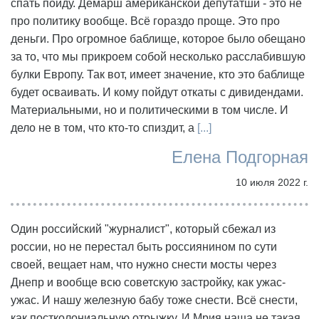
спать пойду. Демарш американской депутатши - это не
про политику вообще. Всё гораздо проще. Это про
деньги. Про огромное баблище, которое было обещано
за то, что мы прикроем собой несколько расслабившую
булки Европу. Так вот, имеет значение, кто это баблище
будет осваивать. И кому пойдут откаты с дивидендами.
Материальными, но и политическими в том числе. И
дело не в том, что кто-то спиздит, а
[...]
Елена Подгорная
10 июля 2022 г.
Один российский "журналист", который сбежал из
россии, но не перестал быть россиянином по сути
своей, вещает нам, что нужно снести мосты через
Днепр и вообще всю советскую застройку, как ужас-
ужас. И нашу железную бабу тоже снести. Всё снести,
как постколониальную отрыжку. И Мрия наша не такая,