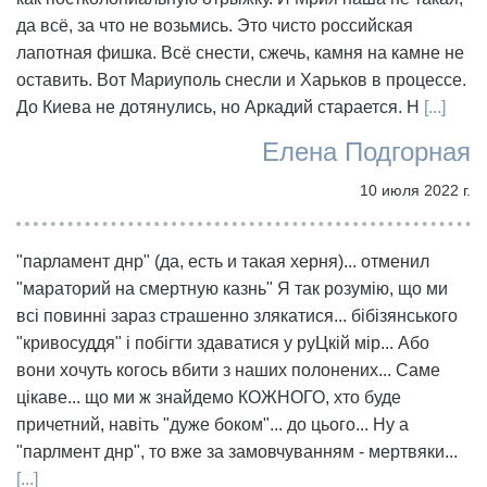
да всё, за что не возьмись. Это чисто российская
лапотная фишка. Всё снести, сжечь, камня на камне не
оставить. Вот Мариуполь снесли и Харьков в процессе.
До Киева не дотянулись, но Аркадий старается. Н
[...]
Елена Подгорная
10 июля 2022 г.
"парламент днр" (да, есть и такая херня)... отменил
"мараторий на смертную казнь" Я так розумію, що ми
всі повинні зараз страшенно злякатися... бібізянського
"кривосуддя" і побігти здаватися у руЦкій мір... Або
вони хочуть когось вбити з наших полонених... Саме
цікаве... що ми ж знайдемо КОЖНОГО, хто буде
причетний, навіть "дуже боком"... до цього... Ну а
"парлмент днр", то вже за замовчуванням - мертвяки...
[...]