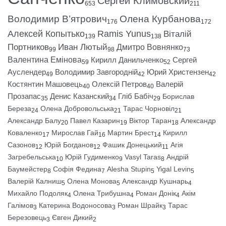
Сергей Климовский
653
211
Володимир В’ятрович
Олена Курбанова
176
172
Алексей Копытько
Ramis Yunus
Віталій
139
138
Портников
Иван Лютый
Дмитро Вовнянко
99
98
73
Валентина Емінова
Кирилл Данильченко
Сергей
59
52
Ауслендер
Володимир Завгородній
Юрий Христензен
49
42
42
Костянтин Машовець
Олексій Петров
Валерій
40
40
Прозапас
Денис Казанский
Гліб Бабіч
Борислав
35
34
29
Береза
Олена Добровольська
Тарас Чорновіл
24
21
21
Александр Балу
Павел Казарин
Віктор Таран
Александр
20
19
18
Коваленко
Мирослав Гай
Мартин Брест
Кирилл
17
16
14
Сазонов
Юрій Богданов
Фашик Донецький
Агія
12
12
11
Загребельська
Юрій Гудименко
Vasyl Taras
Андрій
10
9
8
Баумейстер
Софія Федина
Alesha Stupin
Yigal Levin
8
7
5
5
Валерій Калниш
Олена Монова
Александр Кушнарь
5
5
4
Михайло Подоляк
Олена Трибушна
Роман Донік
Акім
4
4
4
Галімов
Катерина Водоносова
Роман Шрайк
Тарас
3
3
3
Березовець
Євген Дикий
3
2