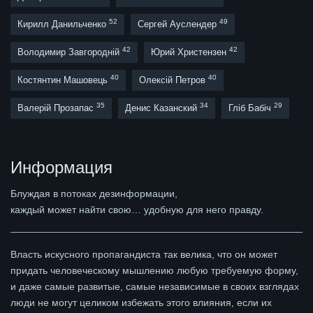
52
49
Кирилл Данильченко
Сергей Ауслендер
42
42
Володимир Завгородній
Юрий Христензен
40
40
Костянтин Машовець
Олексій Петров
35
34
29
Валерій Прозапас
Денис Казанский
Гліб Бабіч
Информация
Блуждая в потоках дезинформации,
каждый может найти свою… удобную для него правду.
Власть искусного пропагандиста так велика, что он может
придать человеческому мышлению любую требуемую форму,
и даже самые развитые, самые независимые в своих взглядах
люди не могут целиком избежать этого влияния, если их