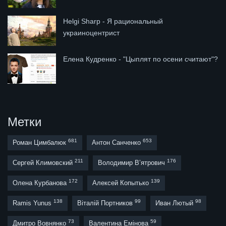
Helgi Sharp - Я рациональный
украиноцентрист
Елена Кудренко - "Цыплят по осени считают"?
Метки
681
653
Роман Цимбалюк
Антон Санченко
211
176
Сергей Климовский
Володимир В’ятрович
172
139
Олена Курбанова
Алексей Копытько
138
99
98
Ramis Yunus
Віталій Портников
Иван Лютый
73
59
Дмитро Вовнянко
Валентина Емінова