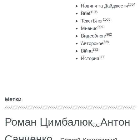
1534
Новини та Дайджести
1105
Brief
1003
ТекстБлог
999
Мнения
962
Видеоблоги
739
Авторское
292
Війна
117
История
Метки
Роман Цимбалюк
Антон
681
Санченко