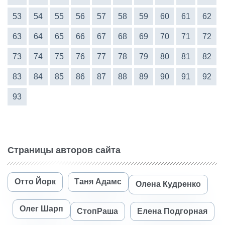
53
54
55
56
57
58
59
60
61
62
63
64
65
66
67
68
69
70
71
72
73
74
75
76
77
78
79
80
81
82
83
84
85
86
87
88
89
90
91
92
93
Страницы авторов сайта
Отто Йорк
Таня Адамс
Олена Кудренко
Олег Шарп
СтопРаша
Елена Подгорная