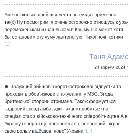
Уже несколько дней вся лента выглядит примерно
так))) Ну посмотрим, я очень осторожно отношусь к ура-
переможенькам и шашлыкам в Крыму. Но может хотя
бы остановим эту чуму лаптеногую. Тихої ночі, котики
[...]
Таня Адамс
24 апреля 2024 г.
🍁 Залужний вийшов з короткострокової відпустки та
проходить обов’язкове стажування у МЗС. Згода
британської сторони отримана. Також формується
кадровий склад амбасади - акцент робиться на
спеціалістах з військово-технічного співробітництва.А в
Україну генерал ще повернеться і, впевнений, зіграє
свою роль у відбудові нової України.
[...]