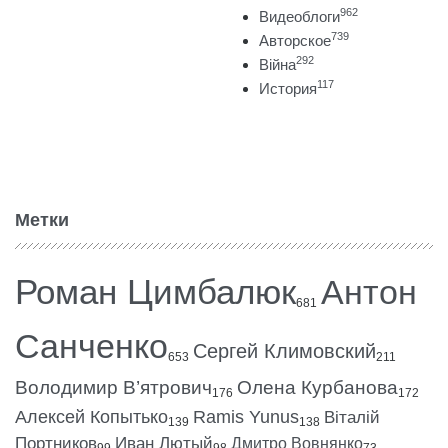
962
Видеоблоги
739
Авторское
292
Війна
117
История
Метки
Роман Цимбалюк
Антон
681
Санченко
Сергей Климовский
653
211
Володимир В’ятрович
Олена Курбанова
176
172
Алексей Копытько
Ramis Yunus
Віталій
139
138
Портников
Иван Лютый
Дмитро Вовнянко
99
98
73