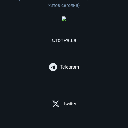
СтопРаша
Telegram
Twitter