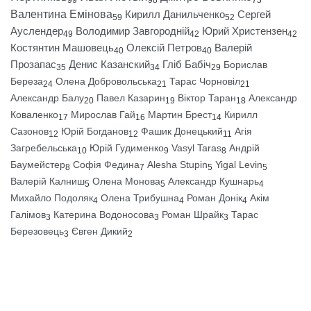
Валентина Емінова
Кирилл Данильченко
Сергей
59
52
Ауслендер
Володимир Завгородній
Юрий Христензен
49
42
42
Костянтин Машовець
Олексій Петров
Валерій
40
40
Прозапас
Денис Казанский
Гліб Бабіч
Борислав
35
34
29
Береза
Олена Добровольська
Тарас Чорновіл
24
21
21
Александр Балу
Павел Казарин
Віктор Таран
Александр
20
19
18
Коваленко
Мирослав Гай
Мартин Брест
Кирилл
17
16
14
Сазонов
Юрій Богданов
Фашик Донецький
Агія
12
12
11
Загребельська
Юрій Гудименко
Vasyl Taras
Андрій
10
9
8
Баумейстер
Софія Федина
Alesha Stupin
Yigal Levin
8
7
5
5
Валерій Калниш
Олена Монова
Александр Кушнарь
5
5
4
Михайло Подоляк
Олена Трибушна
Роман Донік
Акім
4
4
4
Галімов
Катерина Водоносова
Роман Шрайк
Тарас
3
3
3
Березовець
Євген Дикий
3
2