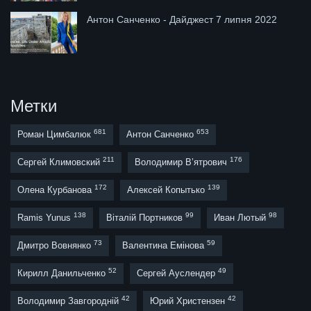
Антон Санченко - Дайджест 7 липня 2022
Метки
681
653
Роман Цимбалюк
Антон Санченко
211
176
Сергей Климовский
Володимир В’ятрович
172
139
Олена Курбанова
Алексей Копытько
138
99
98
Ramis Yunus
Віталій Портников
Иван Лютый
73
59
Дмитро Вовнянко
Валентина Емінова
52
49
Кирилл Данильченко
Сергей Ауслендер
42
42
Володимир Завгородній
Юрий Христензен