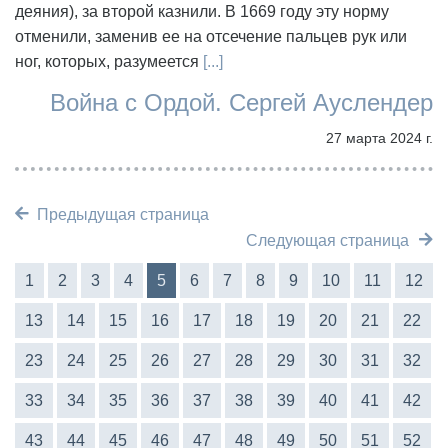
деяния), за второй казнили. В 1669 году эту норму
отменили, заменив ее на отсечение пальцев рук или
ног, которых, разумеется
[...]
Война с Ордой. Сергей Ауслендер
27 марта 2024 г.
Предыдущая страница
Следующая страница
1
2
3
4
5
6
7
8
9
10
11
12
13
14
15
16
17
18
19
20
21
22
23
24
25
26
27
28
29
30
31
32
33
34
35
36
37
38
39
40
41
42
43
44
45
46
47
48
49
50
51
52