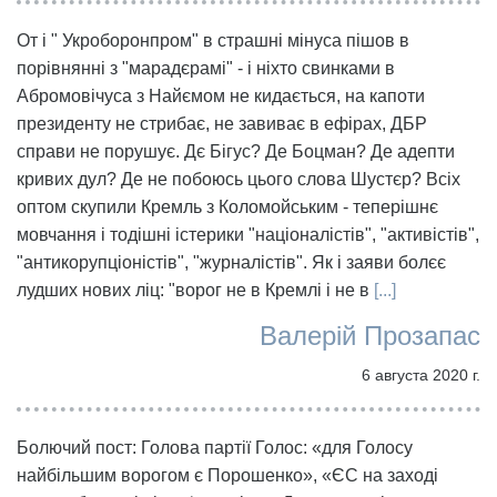
От і " Укроборонпром" в страшні мінуса пішов в
порівнянні з "марадєрамі" - і ніхто свинками в
Абромовічуса з Найємом не кидається, на капоти
президенту не стрибає, не завиває в ефірах, ДБР
справи не порушує. Дє Бігус? Де Боцман? Де адепти
кривих дул? Де не побоюсь цього слова Шустєр? Всіх
оптом скупили Кремль з Коломойським - теперішнє
мовчання і тодішні істерики "націоналістів", "активістів",
"антикорупціоністів", "журналістів". Як і заяви болєє
лудших нових ліц: "ворог не в Кремлі і не в
[...]
Валерій Прозапас
6 августа 2020 г.
Болючий пост: Голова партії Голос: «для Голосу
найбільшим ворогом є Порошенко», «ЄС на заході