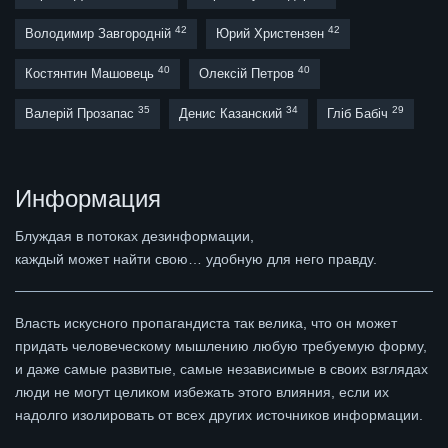
42
42
Володимир Завгородній
Юрий Христензен
40
40
Костянтин Машовець
Олексій Петров
35
34
29
Валерій Прозапас
Денис Казанский
Гліб Бабіч
Информация
Блуждая в потоках дезинформации,
каждый может найти свою… удобную для него правду.
Власть искусного пропагандиста так велика, что он может
придать человеческому мышлению любую требуемую форму,
и даже самые развитые, самые независимые в своих взглядах
люди не могут целиком избежать этого влияния, если их
надолго изолировать от всех других источников информации.