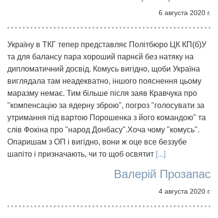
6 августа 2020 г.
Україну в ТКГ тепер представляє Політбюро ЦК КП(б)У
та для балансу пара хороший парнєй без натяку на
дипломатичний досвід. Комусь вигідно, щоби Україна
виглядала там неадекватно, іншого пояснення цьому
маразму немає. Тим більше після заяв Кравчука про
"компенсацію за ядерну зброю", погроз "голосувати за
утримання під вартою Порошенка з його командою" та
слів Фокіна про "народ Донбасу".Хоча чому "комусь".
Опаришам з ОП і вигідно, вони ж оце все беззубе
шапіто і призначають, чи то щоб освятит
[...]
Валерій Прозапас
4 августа 2020 г.