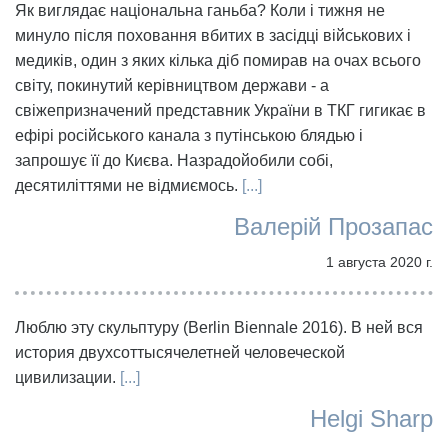
Як виглядає національна ганьба? Коли і тижня не
минуло після поховання вбитих в засідці військових і
медиків, один з яких кілька діб помирав на очах всього
світу, покинутий керівництвом держави - а
свіжепризначений представник України в ТКГ гигикає в
ефірі російського канала з путінською блядью і
запрошує її до Києва. Назрадойобили собі,
десятиліттями не відмиємось.
[...]
Валерій Прозапас
1 августа 2020 г.
Люблю эту скульптуру (Berlin Biennale 2016). В ней вся
история двухсоттысячелетней человеческой
цивилизации.
[...]
Helgi Sharp