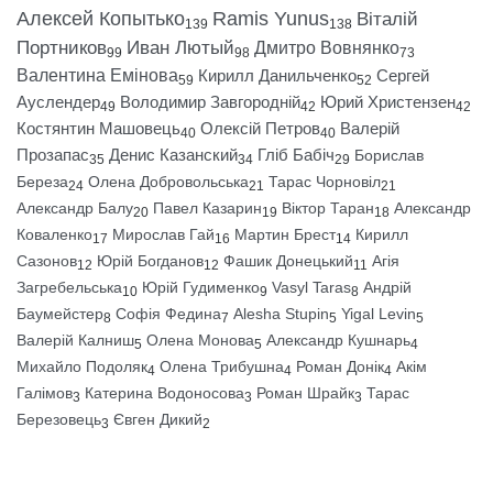
Алексей Копытько
Ramis Yunus
Віталій
139
138
Портников
Иван Лютый
Дмитро Вовнянко
99
98
73
Валентина Емінова
Кирилл Данильченко
Сергей
59
52
Ауслендер
Володимир Завгородній
Юрий Христензен
49
42
42
Костянтин Машовець
Олексій Петров
Валерій
40
40
Прозапас
Денис Казанский
Гліб Бабіч
Борислав
35
34
29
Береза
Олена Добровольська
Тарас Чорновіл
24
21
21
Александр Балу
Павел Казарин
Віктор Таран
Александр
20
19
18
Коваленко
Мирослав Гай
Мартин Брест
Кирилл
17
16
14
Сазонов
Юрій Богданов
Фашик Донецький
Агія
12
12
11
Загребельська
Юрій Гудименко
Vasyl Taras
Андрій
10
9
8
Баумейстер
Софія Федина
Alesha Stupin
Yigal Levin
8
7
5
5
Валерій Калниш
Олена Монова
Александр Кушнарь
5
5
4
Михайло Подоляк
Олена Трибушна
Роман Донік
Акім
4
4
4
Галімов
Катерина Водоносова
Роман Шрайк
Тарас
3
3
3
Березовець
Євген Дикий
3
2