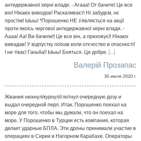
антидержавної херні влади. - Агааа! От бачите! Це все
він! Нікакіх виводов! Раскаливаєт! Ні забудєм, нє
простім! Ыыы! *Порошенко НЕ з'являється на акції
проти якоїсь чергової антидержавної херні влади. -
Аааа! Аа! Ви бачили!! Це все він, а приховує!! Нікакіх
вивадав! У відпустку поїхав коли отєчєство в опасності!
І не тікає! Ганьба!! Ыыы! Бояться. Це добре.
[...]
Валерій Прозапас
30 июля 2020 г.
Жвания нюхнул/курнул/глотнул очередную дозу и
выдал очередной перл. Итак. Порошенко поехал на
море для того, чтобы мы думали, что он поехал на
море. У Порошенко в Турции есть компания, которая
делает ударные БПЛА. Эти дроны принимали участие в
операциях в Сирии и Нагорном Карабахе. Операторы