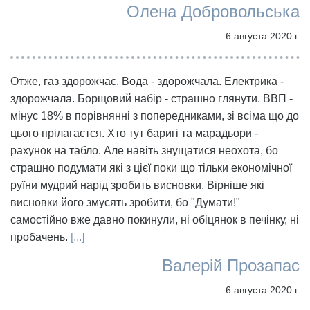
Олена Добровольська
6 августа 2020 г.
Отже, газ здорожчає. Вода - здорожчала. Електрика -
здорожчала. Борщовий набір - страшно глянути. ВВП -
мінус 18% в порівнянні з попередниками, зі всіма що до
цього прілагаєтся. Хто тут баригі та марадьори -
рахунок на табло. Але навіть знущатися неохота, бо
страшно подумати які з цієї поки що тільки економічної
руїни мудрий нарід зробить висновки. Вірніше які
висновки його змусять зробити, бо "Думати!"
самостійно вже давно покинули, ні обіцянок в печінку, ні
пробачень.
[...]
Валерій Прозапас
6 августа 2020 г.