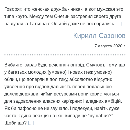
Говорят, что женская дружба - никак, а вот мужская это
типа круто. Между тем Онегин застрелил своего друга
на дуэли, а Татьяна с Ольгой даже не поссорились.
[...]
Кирилл Сазонов
7 августа 2020 г.
Вибачте, зараз буде речення-лонгрід. Смуток в тому, що
у багатьох молодих (умовно) і нових (теж умовно)
облич, що поперли в політику, абсолютно відсутнє
уявлення про відповідальність перед подальшою
долею держави, чиїми ресурсами вони користуються
для задоволення власних кар'єрних і владних амбіцій.
Як би пафосно це не звучало. І подекуди, навіть дуже
часто, єдина реакція на їхні випади це "ну наhuя?"
Щоби що?
[...]