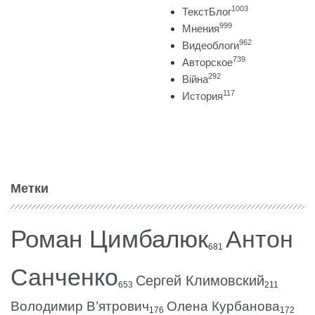
1003
ТекстБлог
999
Мнения
962
Видеоблоги
739
Авторское
292
Війна
117
История
Метки
Роман Цимбалюк
Антон
681
Санченко
Сергей Климовский
653
211
Володимир В’ятрович
Олена Курбанова
176
172