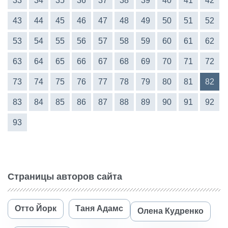
33
34
35
36
37
38
39
40
41
42
43
44
45
46
47
48
49
50
51
52
53
54
55
56
57
58
59
60
61
62
63
64
65
66
67
68
69
70
71
72
73
74
75
76
77
78
79
80
81
82
83
84
85
86
87
88
89
90
91
92
93
Страницы авторов сайта
Отто Йорк
Таня Адамс
Олена Кудренко