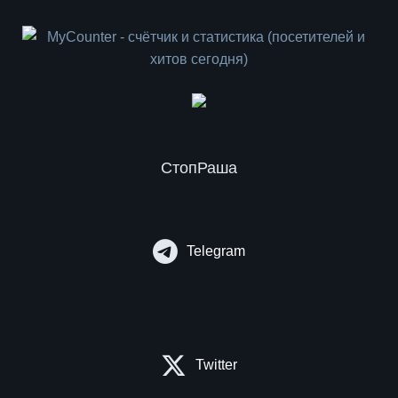
СтопРаша
Telegram
Twitter