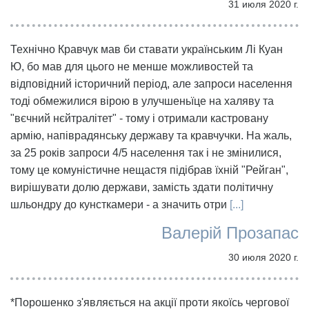
31 июля 2020 г.
Технічно Кравчук мав би ставати українським Лі Куан
Ю, бо мав для цього не менше можливостей та
відповідний історичний період, але запроси населення
тоді обмежилися вірою в улучшеньїце на халяву та
"вєчний нєйтралітет" - тому і отримали кастровану
армію, напіврадянську державу та кравчучки. На жаль,
за 25 років запроси 4/5 населення так і не змінилися,
тому це комуністичне нещастя підібрав їхній "Рейган",
вирішувати долю держави, замість здати політичну
шльондру до кунсткамери - а значить отри
[...]
Валерій Прозапас
30 июля 2020 г.
*Порошенко з'являється на акції проти якоїсь чергової