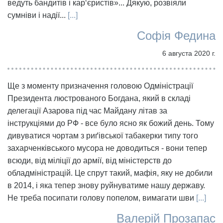
ведуть бандитів і кар‘єристів»... Дякую, розвіяли
сумніви і надії...
[...]
Софія Федина
6 августа 2020 г.
Ще з моменту призначення головою Одміністрації
Президента люстрованого Богдана, який в складі
делегації Азарова під час Майдану літав за
інструкціями до РФ - все було ясно як божий день. Тому
дивуватися чортам з риґівської табакерки типу того
захарченківського мусора не доводиться - вони тепер
всюди, від міліції до армії, від міністерств до
обладміністрацій. Це спрут такий, мафія, яку не добили
в 2014, і яка тепер знову руйнуватиме нашу державу.
Не треба посипати голову попелом, вимагати шви
[...]
Валерій Прозапас