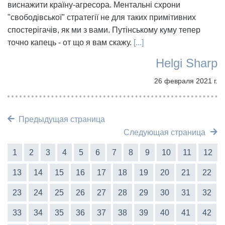
виснажити країну-агресора. Ментальні схрони
"свободівської" стратегії не для таких примітивних
спостерігачів, як ми з вами. Путінському куму тепер
точно капець - от що я вам скажу.
[...]
Helgi Sharp
26 февраля 2021 г.
Предыдущая страница
Следующая страница
1
2
3
4
5
6
7
8
9
10
11
12
13
14
15
16
17
18
19
20
21
22
23
24
25
26
27
28
29
30
31
32
33
34
35
36
37
38
39
40
41
42