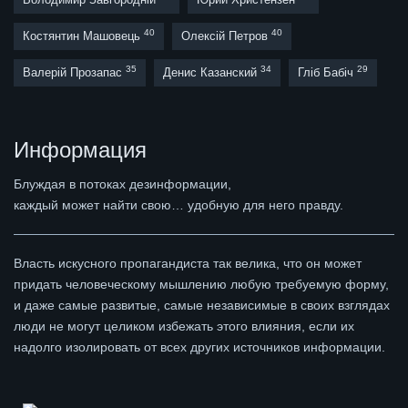
40
40
Костянтин Машовець
Олексій Петров
35
34
29
Валерій Прозапас
Денис Казанский
Гліб Бабіч
Информация
Блуждая в потоках дезинформации,
каждый может найти свою… удобную для него правду.
Власть искусного пропагандиста так велика, что он может
придать человеческому мышлению любую требуемую форму,
и даже самые развитые, самые независимые в своих взглядах
люди не могут целиком избежать этого влияния, если их
надолго изолировать от всех других источников информации.