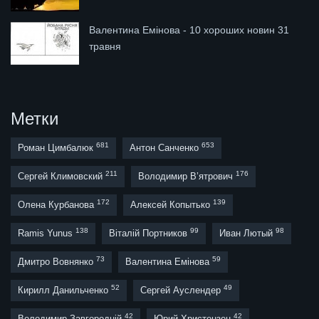
Валентина Емінова - 10 хороших новин 31
травня
Метки
681
653
Роман Цимбалюк
Антон Санченко
211
176
Сергей Климовский
Володимир В’ятрович
172
139
Олена Курбанова
Алексей Копытько
138
99
98
Ramis Yunus
Віталій Портников
Иван Лютый
73
59
Дмитро Вовнянко
Валентина Емінова
52
49
Кирилл Данильченко
Сергей Ауслендер
42
42
Володимир Завгородній
Юрий Христензен