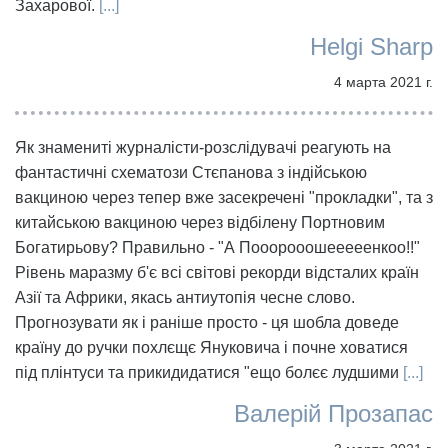
Захарової.
[...]
Helgi Sharp
4 марта 2021 г.
Як знамениті журналісти-розслідувачі реагують на
фантастичні схематози Стєпанова з індійською
вакциною через тепер вже засекречені "прокладки", та з
китайською вакциною через відбілену Портновим
Богатирьову? Правильно - "А Пооорооошееееенкоо!!"
Рівень маразму б'є всі світові рекорди відсталих країн
Азії та Африки, якась антиутопія чесне слово.
Прогнозувати як і раніше просто - ця шобла доведе
країну до ручки похлєщє Януковича і почне ховатися
під плінтуси та прикидидатися "ещо болєє лудшими
[...]
Валерій Прозапас