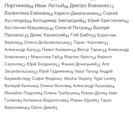
Портников
Иван Лютый
Дмитро Вовнянко
99
98
73
Валентина Емінова
Кирилл Данильченко
Сергей
59
52
Ауслендер
Володимир Завгородній
Юрий Христензен
49
42
42
Костянтин Машовець
Олексій Петров
Валерій
40
40
Прозапас
Денис Казанский
Гліб Бабіч
Борислав
35
34
29
Береза
Олена Добровольська
Тарас Чорновіл
24
21
21
Александр Балу
Павел Казарин
Віктор Таран
Александр
20
19
18
Коваленко
Мирослав Гай
Мартин Брест
Кирилл
17
16
14
Сазонов
Юрій Богданов
Фашик Донецький
Агія
12
12
11
Загребельська
Юрій Гудименко
Vasyl Taras
Андрій
10
9
8
Баумейстер
Софія Федина
Alesha Stupin
Yigal Levin
8
7
5
5
Валерій Калниш
Олена Монова
Александр Кушнарь
5
5
4
Михайло Подоляк
Олена Трибушна
Роман Донік
Акім
4
4
4
Галімов
Катерина Водоносова
Роман Шрайк
Тарас
3
3
3
Березовець
Євген Дикий
3
2