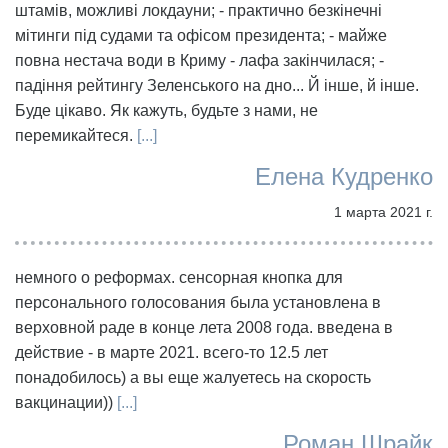
штамів, можливі локдауни; - практично безкінечні
мітинги під судами та офісом президента; - майже
повна нестача води в Криму - лафа закінчилася; -
падіння рейтингу Зеленського на дно... Й інше, й інше.
Буде цікаво. Як кажуть, будьте з нами, не
перемикайтеся.
[...]
Елена Кудренко
1 марта 2021 г.
немного о реформах. сенсорная кнопка для
персонального голосования была установлена в
верховной раде в конце лета 2008 года. введена в
действие - в марте 2021. всего-то 12.5 лет
понадобилось) а вы еще жалуетесь на скорость
вакцинации))
[...]
Роман Шрайк