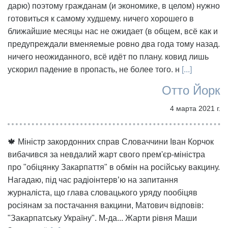
дарю) поэтому гражданам (и экономике, в целом) нужно
готовиться к самому худшему. ничего хорошего в
ближайшие месяцы нас не ожидает (в общем, всё как и
предупреждали вменяемые ровно два года тому назад.
ничего неожиданного, всё идёт по плану. ковид лишь
ускорил падение в пропасть, не более того. н
[...]
Отто Йорк
4 марта 2021 г.
🍁 Міністр закордонних справ Словаччини Іван Корчок
вибачився за невдалий жарт свого прем'єр-міністра
про "обіцянку Закарпаття" в обмін на російську вакцину.
Нагадаю, під час радіоінтерв’ю на запитання
журналіста, що глава словацького уряду пообіцяв
росіянам за постачання вакцини, Матович відповів:
"Закарпатську Україну". М-да... Жарти рівня Маши