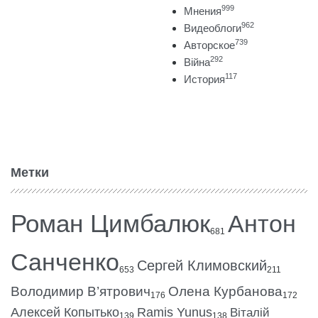
999
Мнения
962
Видеоблоги
739
Авторское
292
Війна
117
История
Метки
Роман Цимбалюк
Антон
681
Санченко
Сергей Климовский
653
211
Володимир В’ятрович
Олена Курбанова
176
172
Алексей Копытько
Ramis Yunus
Віталій
139
138