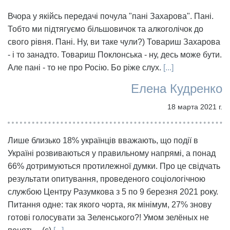
Вчора у якійсь передачі почула "пані Захарова". Пані.
Тобто ми підтягуємо більшовичок та алкоголічок до
свого рівня. Пані. Ну, ви таке чули?) Товариш Захарова
- і то занадто. Товариш Поклонська - ну, десь може бути.
Але пані - то не про Росію. Бо ріже слух.
[...]
Елена Кудренко
18 марта 2021 г.
Лише близько 18% українців вважають, що події в
Україні розвиваються у правильному напрямі, а понад
66% дотримуються протилежної думки. Про це свідчать
результати опитування, проведеного соціологічною
службою Центру Разумкова з 5 по 9 березня 2021 року.
Питання одне: так якого чорта, як мінімум, 27% знову
готові голосувати за Зеленського?! Умом зелёных не