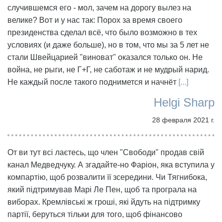
случившемся его - мол, зачем на дорогу вылез на
велике? Вот и у нас так: Порох за время своего
президенства сделал всё, что было возможно в тех
условиях (и даже больше), но в том, что мы за 5 лет не
стали Швейцарией "виноват" оказался только он. Не
война, не рыги, не Г+Г, не саботаж и не мудрый нарид.
Не каждый после такого поднимется и начнёт
[...]
Helgi Sharp
28 февраля 2021 г.
От ви тут всі лаєтесь, що член "Свободи" продав свій
канал Медведчуку. А згадайте-но Фаріон, яка вступила у
компартію, щоб розвалити її зсередини. Чи Тягнибока,
який підтримував Марі Ле Пен, щоб та програла на
виборах. Кремлівські ж гроші, які йдуть на підтримку
партії, беруться тільки для того, щоб фінансово