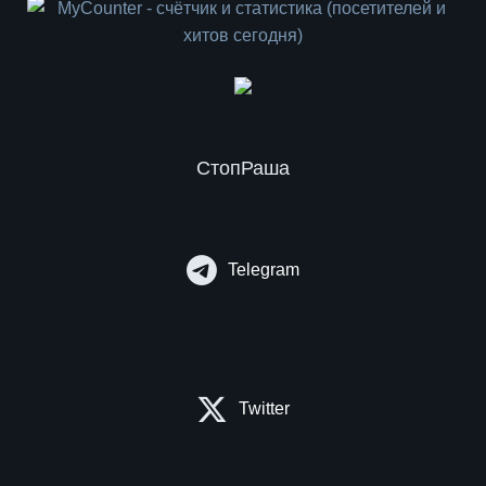
СтопРаша
Telegram
Twitter