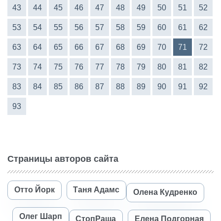
43
44
45
46
47
48
49
50
51
52
53
54
55
56
57
58
59
60
61
62
63
64
65
66
67
68
69
70
71
72
73
74
75
76
77
78
79
80
81
82
83
84
85
86
87
88
89
90
91
92
93
Страницы авторов сайта
Отто Йорк
Таня Адамс
Олена Кудренко
Олег Шарп
СтопРаша
Елена Подгорная