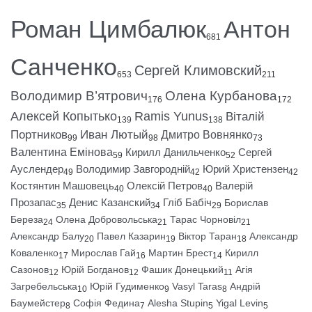
Роман Цимбалюк
Антон
681
Санченко
Сергей Климовский
653
211
Володимир В’ятрович
Олена Курбанова
176
172
Алексей Копытько
Ramis Yunus
Віталій
139
138
Портников
Иван Лютый
Дмитро Вовнянко
99
98
73
Валентина Емінова
Кирилл Данильченко
Сергей
59
52
Ауслендер
Володимир Завгородній
Юрий Христензен
49
42
42
Костянтин Машовець
Олексій Петров
Валерій
40
40
Прозапас
Денис Казанский
Гліб Бабіч
Борислав
35
34
29
Береза
Олена Добровольська
Тарас Чорновіл
24
21
21
Александр Балу
Павел Казарин
Віктор Таран
Александр
20
19
18
Коваленко
Мирослав Гай
Мартин Брест
Кирилл
17
16
14
Сазонов
Юрій Богданов
Фашик Донецький
Агія
12
12
11
Загребельська
Юрій Гудименко
Vasyl Taras
Андрій
10
9
8
Баумейстер
Софія Федина
Alesha Stupin
Yigal Levin
8
7
5
5