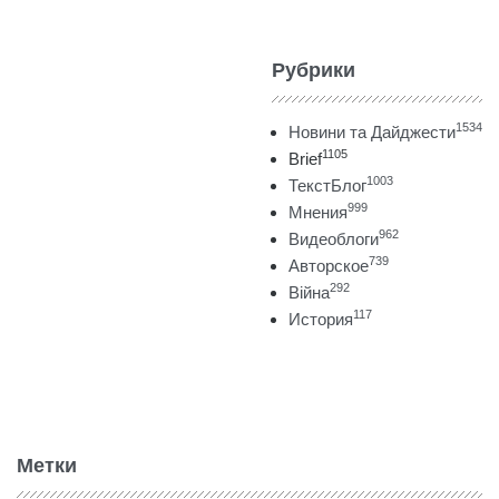
Рубрики
1534
Новини та Дайджести
1105
Brief
1003
ТекстБлог
999
Мнения
962
Видеоблоги
739
Авторское
292
Війна
117
История
Метки