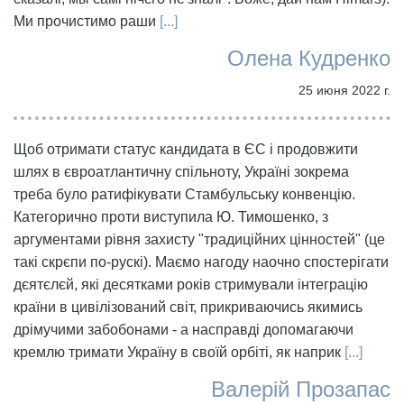
Ми прочистимо раши
[...]
Олена Кудренко
25 июня 2022 г.
Щоб отримати статус кандидата в ЄС і продовжити
шлях в євроатлантичну спільноту, Україні зокрема
треба було ратифікувати Стамбульську конвенцію.
Категорично проти виступила Ю. Тимошенко, з
аргументами рівня захисту "традиційних цінностей" (це
такі скрєпи по-рускі). Маємо нагоду наочно спостерігати
дєятєлєй, які десятками років стримували інтеграцію
країни в цивілізований світ, прикриваючись якимись
дрімучими забобонами - а насправді допомагаючи
кремлю тримати Україну в своїй орбіті, як наприк
[...]
Валерій Прозапас