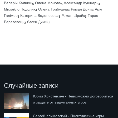
Валерій Калниш
Олена Монова
Александр Кушнарь
5
5
4
Михайло Подоляк
Олена Трибушна
Роман Донік
Акім
4
4
4
Галімов
Катерина Водоносова
Роман Шрайк
Тарас
3
3
3
Березовець
Євген Дикий
3
2
Случайные записи
Юрий Христензен - Невозможно договориться
о защите от выдуманных угроз
Сергей Климовский - Политические игры