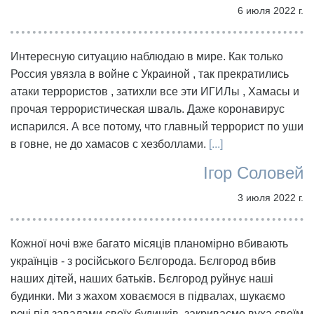
6 июля 2022 г.
Интересную ситуацию наблюдаю в мире. Как только
Россия увязла в войне с Украиной , так прекратились
атаки террористов , затихли все эти ИГИЛы , Хамасы и
прочая террористическая шваль. Даже коронавирус
испарился. А все потому, что главный террорист по уши
в говне, не до хамасов с хезболлами.
[...]
Ігор Соловей
3 июля 2022 г.
Кожної ночі вже багато місяців планомірно вбивають
українців - з російського Бєлгорода. Бєлгород вбив
наших дітей, наших батьків. Бєлгород руйнує наші
будинки. Ми з жахом ховаємося в підвалах, шукаємо
речі під завалами своїх будинків, закриваємо вуха своїм