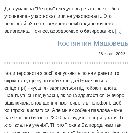
Да, думаю на "Речном" следует вырезать всех... без
уточнения - участвовал или не участвовал... Это
позывной 52-го гв. тяжёлого бомбардировочного
авиаполка... точнее, аэродрома его базирования.
[...]
Костянтин Машовець
28 июня 2022 г.
Коли терористи з росії випускають по нам ракети, то
окрім того, що чуєш вибух (не дай Боже бути в
епіцентрі) - чуєш, як здригається під тобою підлога.
Навіть уві сні відчуваєш, як вона здригається. Я вчора
відключила оповіщення про тривогу в телефоні, щоб
хоч трохи виспатися. Але ми як собаки павлова - вже
навчені, що близько 23.00 нас будуть тероризувати. Ті,
хто "єхал на учєнія". Ті, хто "тока в Бєлгород, нам так
сказалі, мы самі нічєго нє зналі". Боже, дай нам Himars).