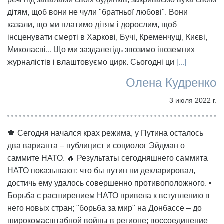
дітям, щоб вони не чули "братньої любові". Вони
казали, що ми платимо дітям і дорослим, щоб
інсценувати смерті в Харкові, Бучі, Кременчуці, Києві,
Миколаєві... Що ми заздалегідь звозимо іноземних
журналістів і влаштовуємо цирк. Сьогодні ци
[...]
Олена Кудренко
3 июля 2022 г.
🍁 Сегодня начался крах режима, у Путина осталось
два варианта – публицист и социолог Эйдман о
саммите НАТО. 🔥 Результаты сегодняшнего саммита
НАТО показывают: что бы путин ни декларировал,
достичь ему удалось совершенно противоположного. ▪️
Борьба с расширением НАТО привела к вступлению в
него новых стран; "борьба за мир" на Донбассе – до
широкомасштабной войны в регионе; воссоединение