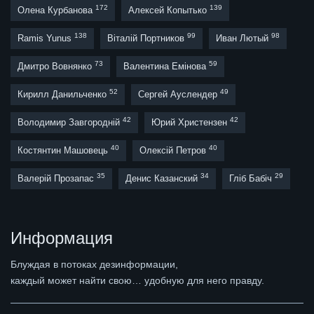
172
139
Олена Курбанова
Алексей Копытько
138
99
98
Ramis Yunus
Віталій Портников
Иван Лютый
73
59
Дмитро Вовнянко
Валентина Емінова
52
49
Кирилл Данильченко
Сергей Ауслендер
42
42
Володимир Завгородній
Юрий Христензен
40
40
Костянтин Машовець
Олексій Петров
35
34
29
Валерій Прозапас
Денис Казанский
Гліб Бабіч
Информация
Блуждая в потоках дезинформации,
каждый может найти свою… удобную для него правду.