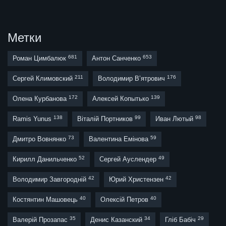
Метки
681
653
Роман Цимбалюк
Антон Санченко
211
176
Сергей Климовский
Володимир В’ятрович
172
139
Олена Курбанова
Алексей Копытько
138
99
98
Ramis Yunus
Віталій Портников
Иван Лютый
73
59
Дмитро Вовнянко
Валентина Емінова
52
49
Кирилл Данильченко
Сергей Ауслендер
42
42
Володимир Завгородній
Юрий Христензен
40
40
Костянтин Машовець
Олексій Петров
35
34
29
Валерій Прозапас
Денис Казанский
Гліб Бабіч