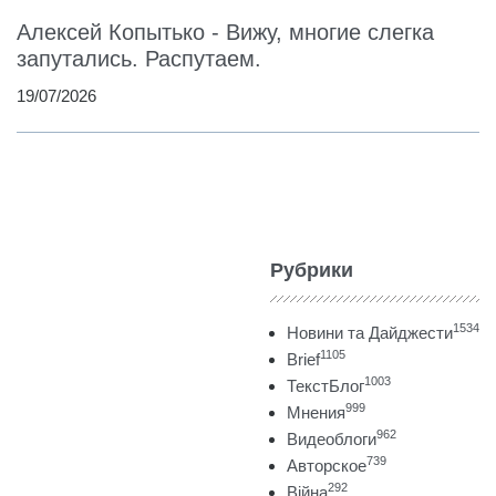
Алексей Копытько - Вижу, многие слегка
запутались. Распутаем.
19/07/2026
Рубрики
1534
Новини та Дайджести
1105
Brief
1003
ТекстБлог
999
Мнения
962
Видеоблоги
739
Авторское
292
Війна