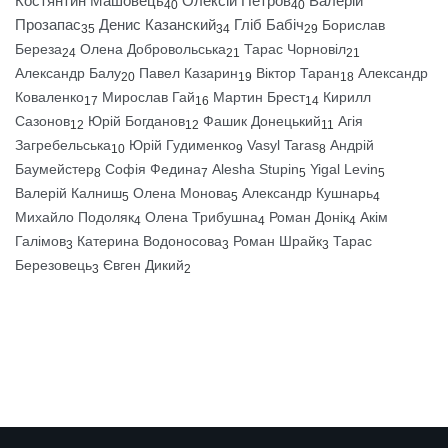
Костянтин Машовець
Олексій Петров
Валерій
40
40
Прозапас
Денис Казанский
Гліб Бабіч
Борислав
35
34
29
Береза
Олена Добровольська
Тарас Чорновіл
24
21
21
Александр Балу
Павел Казарин
Віктор Таран
Александр
20
19
18
Коваленко
Мирослав Гай
Мартин Брест
Кирилл
17
16
14
Сазонов
Юрій Богданов
Фашик Донецький
Агія
12
12
11
Загребельська
Юрій Гудименко
Vasyl Taras
Андрій
10
9
8
Баумейстер
Софія Федина
Alesha Stupin
Yigal Levin
8
7
5
5
Валерій Калниш
Олена Монова
Александр Кушнарь
5
5
4
Михайло Подоляк
Олена Трибушна
Роман Донік
Акім
4
4
4
Галімов
Катерина Водоносова
Роман Шрайк
Тарас
3
3
3
Березовець
Євген Дикий
3
2