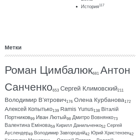
117
История
Метки
Роман Цимбалюк
Антон
681
Санченко
Сергей Климовский
653
211
Володимир В’ятрович
Олена Курбанова
176
172
Алексей Копытько
Ramis Yunus
Віталій
139
138
Портников
Иван Лютый
Дмитро Вовнянко
99
98
73
Валентина Емінова
Кирилл Данильченко
Сергей
59
52
Ауслендер
Володимир Завгородній
Юрий Христензен
49
42
42