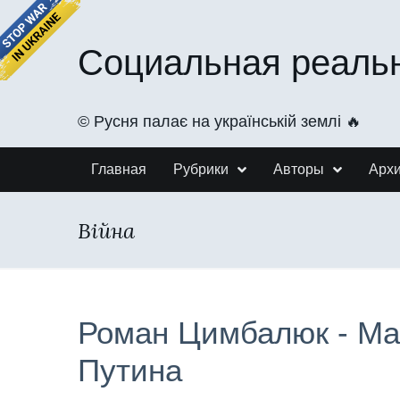
Социальная реаль
©️ Русня палає на українській землі 🔥
Главная
Рубрики
Авторы
Арх
Війна
Роман Цимбалюк - М
Путина