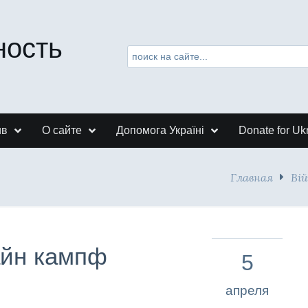
ность
ив
О сайте
Допомога Україні
Donate for Uk
Главная
Ві
айн кампф
5
апреля