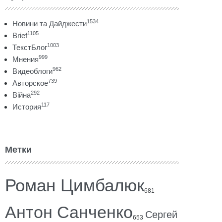
1534
Новини та Дайджести
1105
Brief
1003
ТекстБлог
999
Мнения
962
Видеоблоги
739
Авторское
292
Війна
117
История
Метки
Роман Цимбалюк
681
Антон Санченко
Сергей
653