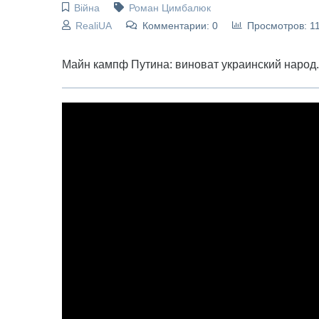
Війна
Роман Цимбалюк
RealiUA
Комментарии: 0
Просмотров: 1
Майн кампф Путина: виноват украинский народ.