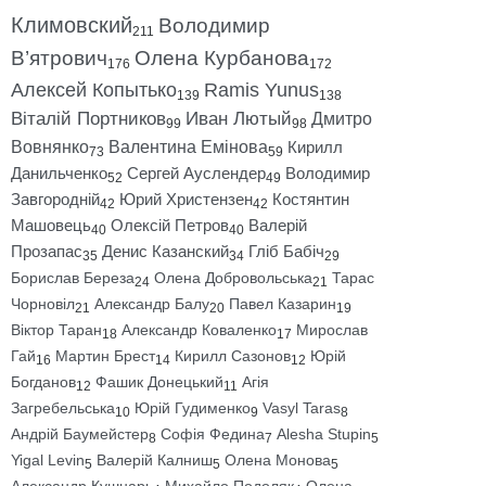
Климовский
Володимир
211
В’ятрович
Олена Курбанова
176
172
Алексей Копытько
Ramis Yunus
139
138
Віталій Портников
Иван Лютый
Дмитро
99
98
Вовнянко
Валентина Емінова
Кирилл
73
59
Данильченко
Сергей Ауслендер
Володимир
52
49
Завгородній
Юрий Христензен
Костянтин
42
42
Машовець
Олексій Петров
Валерій
40
40
Прозапас
Денис Казанский
Гліб Бабіч
35
34
29
Борислав Береза
Олена Добровольська
Тарас
24
21
Чорновіл
Александр Балу
Павел Казарин
21
20
19
Віктор Таран
Александр Коваленко
Мирослав
18
17
Гай
Мартин Брест
Кирилл Сазонов
Юрій
16
14
12
Богданов
Фашик Донецький
Агія
12
11
Загребельська
Юрій Гудименко
Vasyl Taras
10
9
8
Андрій Баумейстер
Софія Федина
Alesha Stupin
8
7
5
Yigal Levin
Валерій Калниш
Олена Монова
5
5
5
Александр Кушнарь
Михайло Подоляк
Олена