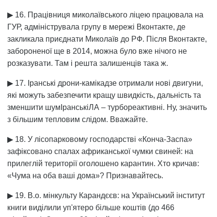
▶ 16. Працівниця миколаївського ліцею працювала на
ГУР, адмініструвала групу в мережі Вконтакте, де
закликала приєднати Миколаїв до РФ. Після Вконтакте,
забороненої ще в 2014, можна було вже нічого не
розказувати. Там і решта залишенців така ж.
▶ 17. Іранські дрони-камікадзе отримали нові двигуни,
які можуть забезпечити кращу швидкість, дальність та
зменшити шумІранськіЛА – турбореактивні. Ну, значить
з більшим тепловим слідом. Вважайте.
▶ 18. У лісопарковому господарстві «Конча-Заспа»
зафіксовано спалах африканської чумки свиней: на
прилеглій території оголошено карантин. Хто кричав:
«Чума на оба ваші дома»? Признавайтесь.
▶ 19. В.о. мінкульту Карандєєв: на Український інститут
книги виділили уп'ятеро більше коштів (до 466