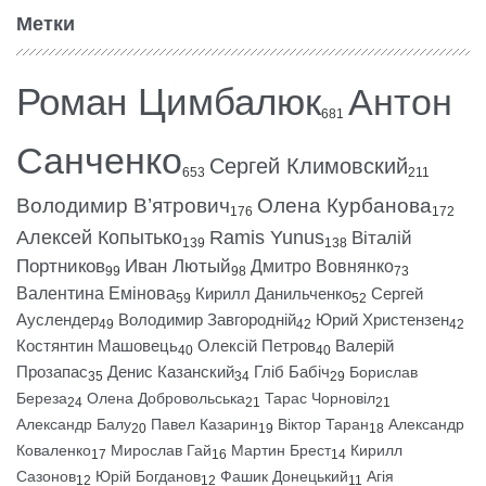
Метки
Роман Цимбалюк
Антон
681
Санченко
Сергей Климовский
653
211
Володимир В’ятрович
Олена Курбанова
176
172
Алексей Копытько
Ramis Yunus
Віталій
139
138
Портников
Иван Лютый
Дмитро Вовнянко
99
98
73
Валентина Емінова
Кирилл Данильченко
Сергей
59
52
Ауслендер
Володимир Завгородній
Юрий Христензен
49
42
42
Костянтин Машовець
Олексій Петров
Валерій
40
40
Прозапас
Денис Казанский
Гліб Бабіч
Борислав
35
34
29
Береза
Олена Добровольська
Тарас Чорновіл
24
21
21
Александр Балу
Павел Казарин
Віктор Таран
Александр
20
19
18
Коваленко
Мирослав Гай
Мартин Брест
Кирилл
17
16
14
Сазонов
Юрій Богданов
Фашик Донецький
Агія
12
12
11