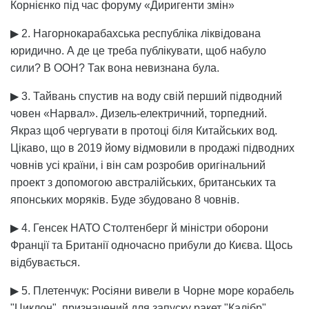
Корнієнко під час форуму «Диригенти змін»
▶ 2. Нагорнокарабахська республіка ліквідована
юридично. А де це треба публікувати, щоб набуло
сили? В ООН? Так вона невизнана була.
▶ 3. Тайвань спустив на воду свій перший підводний
човен «Нарвал». Дизель-електричний, торпедний.
Якраз щоб чергувати в протоці біля Китайських вод.
Цікаво, що в 2019 йому відмовили в продажі підводних
човнів усі країни, і він сам розробив оригінальний
проект з допомогою австралійських, британських та
японських моряків. Буде збудовано 8 човнів.
▶ 4. Генсек НАТО Столтенберг й міністри оборони
Франції та Британії одночасно прибули до Києва. Щось
відбувається.
▶ 5. Плетенчук: Росіяни вивели в Чорне море корабель
"Циклон", призначений для запуску ракет "Калібр".