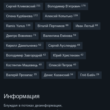
211
176
Сергей Климовский
Володимир В’ятрович
172
139
Олена Курбанова
Алексей Копытько
138
99
98
Ramis Yunus
Віталій Портников
Иван Лютый
73
59
Дмитро Вовнянко
Валентина Емінова
52
49
Кирилл Данильченко
Сергей Ауслендер
42
42
Володимир Завгородній
Юрий Христензен
40
40
Костянтин Машовець
Олексій Петров
35
34
29
Валерій Прозапас
Денис Казанский
Гліб Бабіч
Информация
Блуждая в потоках дезинформации,