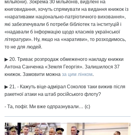
мільйони). Зокрема 30 мільйонів, виділені на
книговидання, хочуть спрямувати на видання книжок із
«наративами національно-патріотичного виховання»,
які забезпечували б потреби бібліотек та інституцій і
«надавали б інформацію щодо класиків української
літератури». Ну, якщо на «наративи», то розходимось,
то не для людей.
▶ 20. Триває розпродаж обмеженого накладу книжки
Антона Санченка «Земля Георгія». Залишилося 37
книжок. Замовити можна
за цим лінком
.
▶ 21. - Кажуть віце-адмірал Соколов таки вижив після
ракетної атаки на штаб російського флоту?
- Та, пофіг. Ми вже одпразнували… (с)