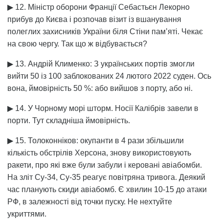
▶ 12. Міністр оборони Франції Себастьєн Лекорно
прибув до Києва і розпочав візит із вшанування
полеглих захисників України біля Стіни пам’яті. Чекає
на свою чергу. Так що ж відбувається?
▶ 13. Андрій Клименко: З українських портів змогли
вийти 50 із 100 заблокованих 24 лютого 2022 суден. Ось
вона, ймовірність 50 %: або вийшов з порту, або ні.
▶ 14. У Чорному морі шторм. Носії Калібрів завели в
порти. Тут складніша ймовірність.
▶ 15. Толоконніков: окупанти в 4 рази збільшили
кількість обстрілів Херсона, знову використовують
ракети, про які вже були забули і керовані авіабомби.
На зліт Су-34, Су-35 реагує повітряна тривога. Деякий
час планують скиди авіабомб. Є хвилин 10-15 до атаки
РФ, в залежності від точки пуску. Не нехтуйте
укриттями.