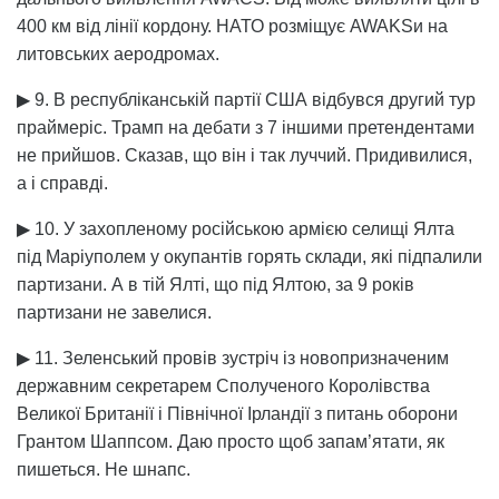
400 км від лінії кордону. НАТО розміщує AWAKSи на
литовських аеродромах.
▶ 9. В республіканській партії США відбувся другий тур
праймеріс. Трамп на дебати з 7 іншими претендентами
не прийшов. Сказав, що він і так луччий. Придивилися,
а і справді.
▶ 10. У захопленому російською армією селищі Ялта
під Маріуполем у окупантів горять склади, які підпалили
партизани. А в тій Ялті, що під Ялтою, за 9 років
партизани не завелися.
▶ 11. Зеленський провів зустріч із новопризначеним
державним секретарем Сполученого Королівства
Великої Британії і Північної Ірландії з питань оборони
Грантом Шаппсом. Даю просто щоб запам’ятати, як
пишеться. Не шнапс.