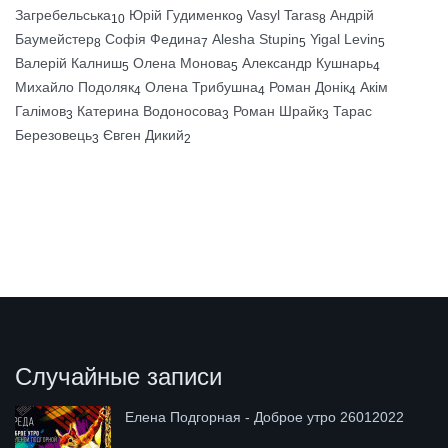
Загребельська
Юрій Гудименко
Vasyl Taras
Андрій
10
9
8
Баумейстер
Софія Федина
Alesha Stupin
Yigal Levin
8
7
5
5
Валерій Калниш
Олена Монова
Александр Кушнарь
5
5
4
Михайло Подоляк
Олена Трибушна
Роман Донік
Акім
4
4
4
Галімов
Катерина Водоносова
Роман Шрайк
Тарас
3
3
3
Березовець
Євген Дикий
3
2
Случайные записи
Елена Подгорная - Доброе утро 26012022