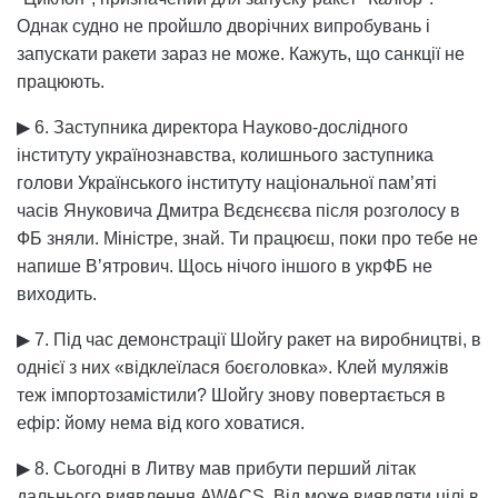
Однак судно не пройшло дворічних випробувань і
запускати ракети зараз не може. Кажуть, що санкції не
працюють.
▶ 6. Заступника директора Науково-дослідного
інституту українознавства, колишнього заступника
голови Українського інституту національної пам’яті
часів Януковича Дмитра Вєдєнєєва після розголосу в
ФБ зняли. Міністре, знай. Ти працюєш, поки про тебе не
напише В’ятрович. Щось нічого іншого в укрФБ не
виходить.
▶ 7. Під час демонстрації Шойгу ракет на виробництві, в
однієї з них «відклеїлася боєголовка». Клей муляжів
теж імпортозамістили? Шойгу знову повертається в
ефір: йому нема від кого ховатися.
▶ 8. Сьогодні в Литву мав прибути перший літак
дальнього виявлення AWACS. Від може виявляти цілі в