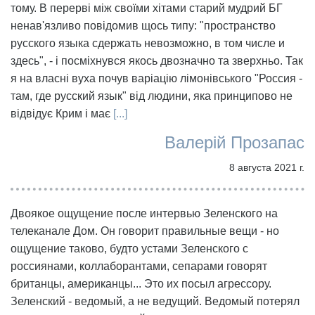
тому. В перерві між своїми хітами старий мудрий БГ
ненав'язливо повідомив щось типу: "пространство
русского языка сдержать невозможно, в том числе и
здесь", - і посміхнувся якось двозначно та зверхньо. Так
я на власні вуха почув варіацію лімонівського "Россия -
там, где русский язык" від людини, яка принципово не
відвідує Крим і має
[...]
Валерій Прозапас
8 августа 2021 г.
Двоякое ощущение после интервью Зеленского на
телеканале Дом. Он говорит правильные вещи - но
ощущение таково, будто устами Зеленского с
россиянами, коллаборантами, сепарами говорят
британцы, американцы... Это их посыл агрессору.
Зеленский - ведомый, а не ведущий. Ведомый потерял