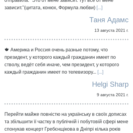
отправила. "Это от мене зависит. Тут всё от мене
зависит."(цитата, конюх, Формула любви)
[...]
Таня Адамс
13 августа 2021 г.
🍁 Америка и Россия очень разные потому, что
президент, у которого каждый гражданин имеет по
стволу, ведёт себя иначе, чем президент, у которого
каждый гражданин имеет по телевизору...
[...]
Helgi Sharp
9 августа 2021 г.
Перейти майже повністю на українську в своїх дописах
та збільшити її частку в публічній і побутовій сфері мене
спонукав концерт Гребєнщікова в Дніпрі кілька років