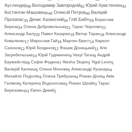
Ауслендер
Володимир Завгородній
Юрий Христензен
49
42
42
Костянтин Машовець
Олексій Петров
Валерій
40
40
Прозапас
Денис Казанский
Гліб Бабіч
Борислав
35
34
29
Береза
Олена Добровольська
Тарас Чорновіл
24
21
21
Александр Балу
Павел Казарин
Віктор Таран
Александр
20
19
18
Коваленко
Мирослав Гай
Мартин Брест
Кирилл
17
16
14
Сазонов
Юрій Богданов
Фашик Донецький
Агія
12
12
11
Загребельська
Юрій Гудименко
Vasyl Taras
Андрій
10
9
8
Баумейстер
Софія Федина
Alesha Stupin
Yigal Levin
8
7
5
5
Валерій Калниш
Олена Монова
Александр Кушнарь
5
5
4
Михайло Подоляк
Олена Трибушна
Роман Донік
Акім
4
4
4
Галімов
Катерина Водоносова
Роман Шрайк
Тарас
3
3
3
Березовець
Євген Дикий
3
2