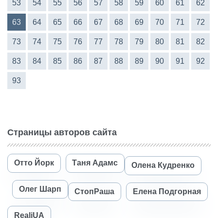
53
54
55
56
57
58
59
60
61
62
63
64
65
66
67
68
69
70
71
72
73
74
75
76
77
78
79
80
81
82
83
84
85
86
87
88
89
90
91
92
93
Страницы авторов сайта
Отто Йорк
Таня Адамс
Олена Кудренко
Олег Шарп
СтопРаша
Елена Подгорная
RealiUA