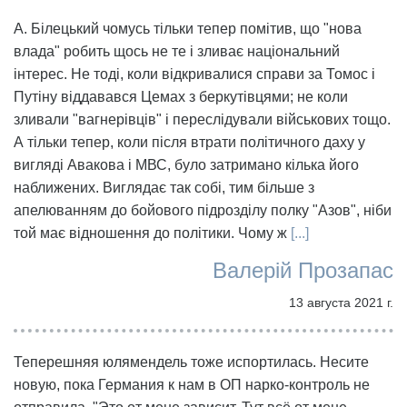
А. Білецький чомусь тільки тепер помітив, що "нова
влада" робить щось не те і зливає національний
інтерес. Не тоді, коли відкривалися справи за Томос і
Путіну віддавався Цемах з беркутівцями; не коли
зливали "вагнерівців" і переслідували військових тощо.
А тільки тепер, коли після втрати політичного даху у
вигляді Авакова і МВС, було затримано кілька його
наближених. Виглядає так собі, тим більше з
апелюванням до бойового підрозділу полку "Азов", ніби
той має відношення до політики. Чому ж
[...]
Валерій Прозапас
13 августа 2021 г.
Теперешняя юлямендель тоже испортилась. Несите
новую, пока Германия к нам в ОП нарко-контроль не