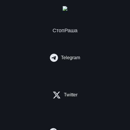
СтопРаша
Telegram
Twitter