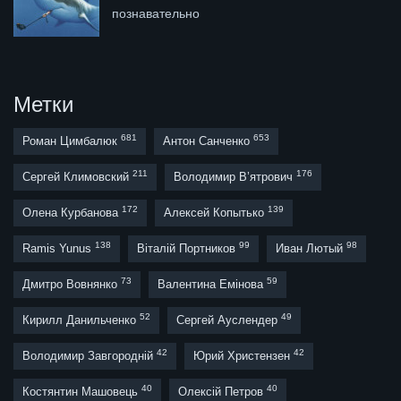
познавательно
Метки
681
653
Роман Цимбалюк
Антон Санченко
211
176
Сергей Климовский
Володимир В’ятрович
172
139
Олена Курбанова
Алексей Копытько
138
99
98
Ramis Yunus
Віталій Портников
Иван Лютый
73
59
Дмитро Вовнянко
Валентина Емінова
52
49
Кирилл Данильченко
Сергей Ауслендер
42
42
Володимир Завгородній
Юрий Христензен
40
40
Костянтин Машовець
Олексій Петров