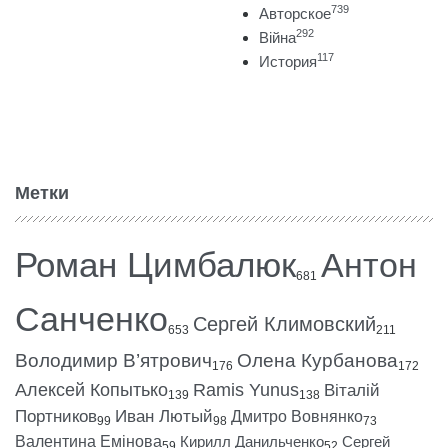
739
Авторское
292
Війна
117
История
Метки
Роман Цимбалюк
Антон
681
Санченко
Сергей Климовский
653
211
Володимир В’ятрович
Олена Курбанова
176
172
Алексей Копытько
Ramis Yunus
Віталій
139
138
Портников
Иван Лютый
Дмитро Вовнянко
99
98
73
Валентина Емінова
Кирилл Данильченко
Сергей
59
52