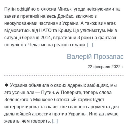
Путін офіційно оголосив Мінські угоди неіснуючими та
заявив претензії на весь Донбас, включно з
неокупованими частинами України. А також вимагає
відмовитись від НАТО та Криму. Це ультиматум. Ми в
ситуації березня 2014, втративши 3 роки на фантазії
популістів. Чекаємо на реакцію влади.
[...]
Валерій Прозапас
22 февраля 2022 г.
🍁 Украина объявила о своих ядерных амбициях, мы
это услышали — Путин.🔥 Поверьте, теперь слова
Зеленского в Мюнхене ботоксный карлик будет
интерпретировать в качестве главного аргумента для
дальнейшей агрессии против Украины. Иногда лучше
жевать, чем говорить.
[...]