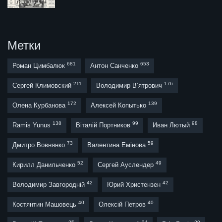
Метки
681
653
Роман Цимбалюк
Антон Санченко
211
176
Сергей Климовский
Володимир В’ятрович
172
139
Олена Курбанова
Алексей Копытько
138
99
98
Ramis Yunus
Віталій Портников
Иван Лютый
73
59
Дмитро Вовнянко
Валентина Емінова
52
49
Кирилл Данильченко
Сергей Ауслендер
42
42
Володимир Завгородній
Юрий Христензен
40
40
Костянтин Машовець
Олексій Петров