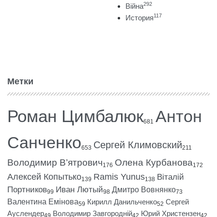
292
Війна
117
История
Метки
Роман Цимбалюк
Антон
681
Санченко
Сергей Климовский
653
211
Володимир В’ятрович
Олена Курбанова
176
172
Алексей Копытько
Ramis Yunus
Віталій
139
138
Портников
Иван Лютый
Дмитро Вовнянко
99
98
73
Валентина Емінова
Кирилл Данильченко
Сергей
59
52
Ауслендер
Володимир Завгородній
Юрий Христензен
49
42
42