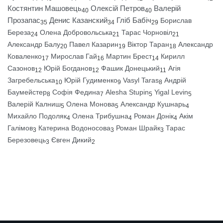
Костянтин Машовець
Олексій Петров
Валерій
40
40
Прозапас
Денис Казанский
Гліб Бабіч
Борислав
35
34
29
Береза
Олена Добровольська
Тарас Чорновіл
24
21
21
Александр Балу
Павел Казарин
Віктор Таран
Александр
20
19
18
Коваленко
Мирослав Гай
Мартин Брест
Кирилл
17
16
14
Сазонов
Юрій Богданов
Фашик Донецький
Агія
12
12
11
Загребельська
Юрій Гудименко
Vasyl Taras
Андрій
10
9
8
Баумейстер
Софія Федина
Alesha Stupin
Yigal Levin
8
7
5
5
Валерій Калниш
Олена Монова
Александр Кушнарь
5
5
4
Михайло Подоляк
Олена Трибушна
Роман Донік
Акім
4
4
4
Галімов
Катерина Водоносова
Роман Шрайк
Тарас
3
3
3
Березовець
Євген Дикий
3
2