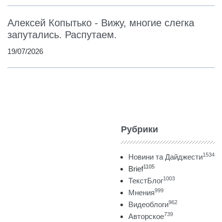
Алексей Копытько - Вижу, многие слегка
запутались. Распутаем.
19/07/2026
Рубрики
1534
Новини та Дайджести
1105
Brief
1003
ТекстБлог
999
Мнения
962
Видеоблоги
739
Авторское