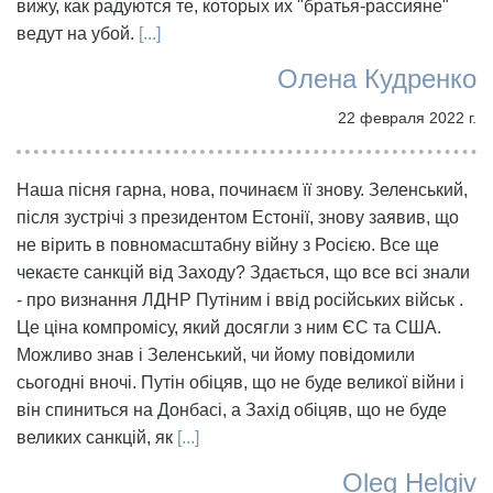
вижу, как радуются те, которых их "братья-рассияне"
ведут на убой.
[...]
Олена Кудренко
22 февраля 2022 г.
Наша пісня гарна, нова, починаєм її знову. Зеленський,
після зустрічі з президентом Естонії, знову заявив, що
не вірить в повномасштабну війну з Росією. Все ще
чекаєте санкцій від Заходу? Здається, що все всі знали
- про визнання ЛДНР Путіним і ввід російських військ .
Це ціна компромісу, який досягли з ним ЄС та США.
Можливо знав і Зеленський, чи йому повідомили
сьогодні вночі. Путін обіцяв, що не буде великої війни і
він спиниться на Донбасі, а Захід обіцяв, що не буде
великих санкцій, як
[...]
Oleg Helgiv