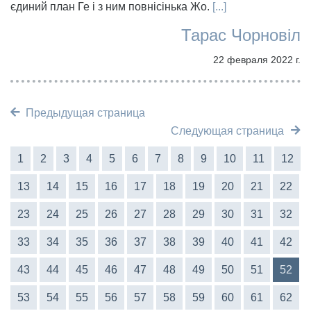
єдиний план Ге і з ним повнісінька Жо.
[...]
Тарас Чорновіл
22 февраля 2022 г.
Предыдущая страница
Следующая страница
1
2
3
4
5
6
7
8
9
10
11
12
13
14
15
16
17
18
19
20
21
22
23
24
25
26
27
28
29
30
31
32
33
34
35
36
37
38
39
40
41
42
43
44
45
46
47
48
49
50
51
52
53
54
55
56
57
58
59
60
61
62