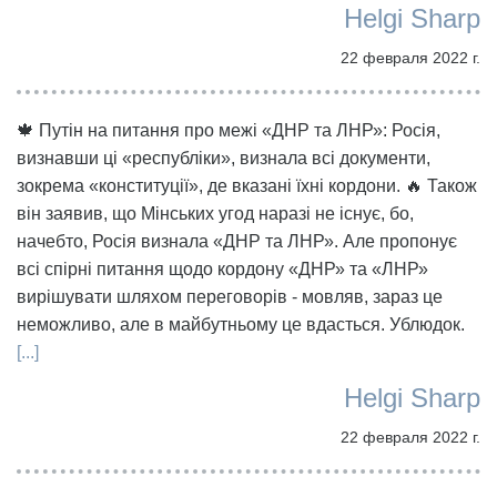
Helgi Sharp
22 февраля 2022 г.
🍁 Путін на питання про межі «ДНР та ЛНР»: Росія,
визнавши ці «республіки», визнала всі документи,
зокрема «конституції», де вказані їхні кордони. 🔥 Також
він заявив, що Мінських угод наразі не існує, бо,
начебто, Росія визнала «ДНР та ЛНР». Але пропонує
всі спірні питання щодо кордону «ДНР» та «ЛНР»
вирішувати шляхом переговорів - мовляв, зараз це
неможливо, але в майбутньому це вдасться. Ублюдок.
[...]
Helgi Sharp
22 февраля 2022 г.