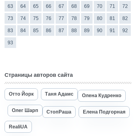
63
64
65
66
67
68
69
70
71
72
73
74
75
76
77
78
79
80
81
82
83
84
85
86
87
88
89
90
91
92
93
Страницы авторов сайта
Отто Йорк
Таня Адамс
Олена Кудренко
Олег Шарп
СтопРаша
Елена Подгорная
RealiUA