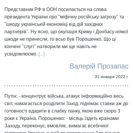
Представник РФ в ООН посилається на слова
президента України про "міфічну російську загрозу" та
"шкоду українській економіці від дій західних
партнерів". Ну ясно, що окупація Криму і Донбасу ніякої
шкоди не принесли, то всьо був Порошенко. Що ці
кончені "слугі" натворили ми ще навіть не
усвідомлюємо.
[...]
Валерій Прозапас
31 января 2022 г.
Путін: - концентрує війська, атакує інформаційно весь
світ, намагається розділити Захід, піднімає ставки аж до
готовності вдарити в слабку ланку, якою вже скоро 3
роки є Україна. Порошенко: - місяць їздить країнами
Заходу, переконує, вмовляє, вимагає всебічної