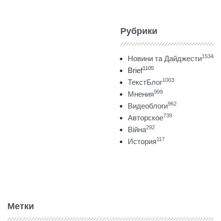
Рубрики
1534
Новини та Дайджести
1105
Brief
1003
ТекстБлог
999
Мнения
962
Видеоблоги
739
Авторское
292
Війна
117
История
Метки