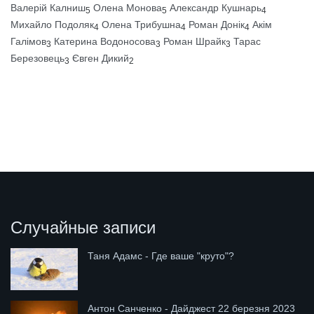
Валерій Калниш
Олена Монова
Александр Кушнарь
5
5
4
Михайло Подоляк
Олена Трибушна
Роман Донік
Акім
4
4
4
Галімов
Катерина Водоносова
Роман Шрайк
Тарас
3
3
3
Березовець
Євген Дикий
3
2
Случайные записи
Таня Адамс - Где ваше "круто"?
Антон Санченко - Дайджест 22 березня 2023