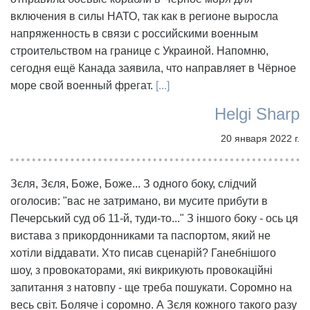
включения в силы НАТО, так как в регионе выросла
напряженность в связи с российскими военным
строительством на границе с Украиной. Напомню,
сегодня ещё Канада заявила, что направляет в Чёрное
море свой военный фрегат.
[...]
Helgi Sharp
20 января 2022 г.
Зєля, Зєля, Боже, Боже... З одного боку, слідчий
оголосив: "вас не затримано, ви мусите прибути в
Печерський суд об 11-й, туди-то..." З іншого боку - ось ця
вистава з прикордонниками та паспортом, який не
хотіли віддавати. Хто писав сценарій? Ганебнішого
шоу, з провокаторами, які викрикують провокаційні
запитання з натовпу - ще треба пошукати. Соромно на
весь світ. Боляче і соромно. А Зєля кожного такого разу