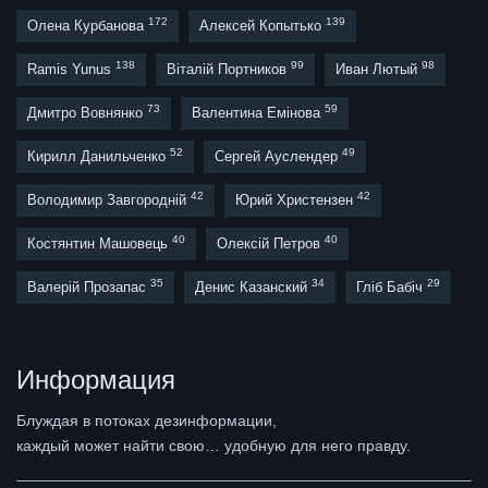
172
139
Олена Курбанова
Алексей Копытько
138
99
98
Ramis Yunus
Віталій Портников
Иван Лютый
73
59
Дмитро Вовнянко
Валентина Емінова
52
49
Кирилл Данильченко
Сергей Ауслендер
42
42
Володимир Завгородній
Юрий Христензен
40
40
Костянтин Машовець
Олексій Петров
35
34
29
Валерій Прозапас
Денис Казанский
Гліб Бабіч
Информация
Блуждая в потоках дезинформации,
каждый может найти свою… удобную для него правду.