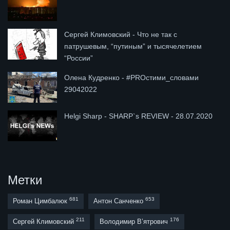
Сергей Климовский - Что не так с
патрушевым, “путиным” и тысячелетием
“России”
Олена Кудренко - #PROстими_словами
29042022
Helgi Sharp - SHARP`s REVIEW - 28.07.2020
Метки
681
653
Роман Цимбалюк
Антон Санченко
211
176
Сергей Климовский
Володимир В’ятрович