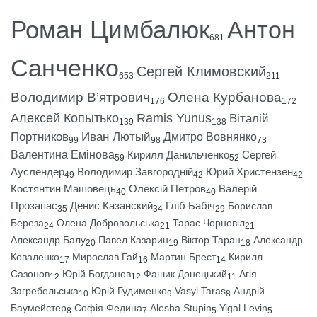
Роман Цимбалюк
Антон
681
Санченко
Сергей Климовский
653
211
Володимир В’ятрович
Олена Курбанова
176
172
Алексей Копытько
Ramis Yunus
Віталій
139
138
Портников
Иван Лютый
Дмитро Вовнянко
99
98
73
Валентина Емінова
Кирилл Данильченко
Сергей
59
52
Ауслендер
Володимир Завгородній
Юрий Христензен
49
42
42
Костянтин Машовець
Олексій Петров
Валерій
40
40
Прозапас
Денис Казанский
Гліб Бабіч
Борислав
35
34
29
Береза
Олена Добровольська
Тарас Чорновіл
24
21
21
Александр Балу
Павел Казарин
Віктор Таран
Александр
20
19
18
Коваленко
Мирослав Гай
Мартин Брест
Кирилл
17
16
14
Сазонов
Юрій Богданов
Фашик Донецький
Агія
12
12
11
Загребельська
Юрій Гудименко
Vasyl Taras
Андрій
10
9
8
Баумейстер
Софія Федина
Alesha Stupin
Yigal Levin
8
7
5
5