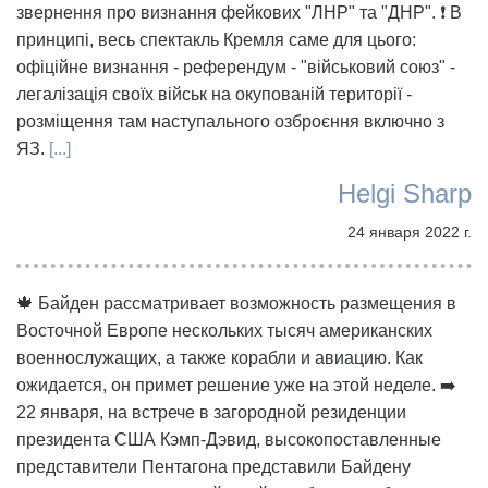
звернення про визнання фейкових "ЛНР" та "ДНР". ❗️ В
принципі, весь спектакль Кремля саме для цього:
офіційне визнання - референдум - "військовий союз" -
легалізація своїх військ на окупованій території -
розміщення там наступального озброєння включно з
ЯЗ.
[...]
Helgi Sharp
24 января 2022 г.
🍁 Байден рассматривает возможность размещения в
Восточной Европе нескольких тысяч американских
военнослужащих, а также корабли и авиацию. Как
ожидается, он примет решение уже на этой неделе. ➡️
22 января, на встрече в загородной резиденции
президента США Кэмп-Дэвид, высокопоставленные
представители Пентагона представили Байдену