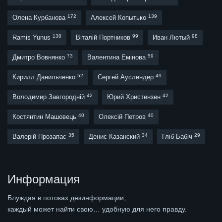
172
139
Олена Курбанова
Алексей Копытько
138
99
98
Ramis Yunus
Віталій Портников
Иван Лютый
73
59
Дмитро Вовнянко
Валентина Емінова
52
49
Кирилл Данильченко
Сергей Ауслендер
42
42
Володимир Завгородній
Юрий Христензен
40
40
Костянтин Машовець
Олексій Петров
35
34
29
Валерій Прозапас
Денис Казанский
Гліб Бабіч
Информация
Блуждая в потоках дезинформации,
каждый может найти свою… удобную для него правду.