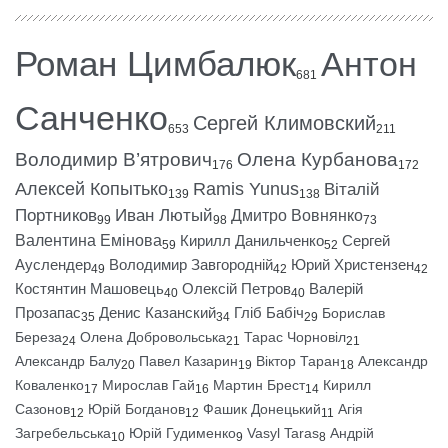
Роман Цимбалюк
Антон
681
Санченко
Сергей Климовский
653
211
Володимир В’ятрович
Олена Курбанова
176
172
Алексей Копытько
Ramis Yunus
Віталій
139
138
Портников
Иван Лютый
Дмитро Вовнянко
99
98
73
Валентина Емінова
Кирилл Данильченко
Сергей
59
52
Ауслендер
Володимир Завгородній
Юрий Христензен
49
42
42
Костянтин Машовець
Олексій Петров
Валерій
40
40
Прозапас
Денис Казанский
Гліб Бабіч
Борислав
35
34
29
Береза
Олена Добровольська
Тарас Чорновіл
24
21
21
Александр Балу
Павел Казарин
Віктор Таран
Александр
20
19
18
Коваленко
Мирослав Гай
Мартин Брест
Кирилл
17
16
14
Сазонов
Юрій Богданов
Фашик Донецький
Агія
12
12
11
Загребельська
Юрій Гудименко
Vasyl Taras
Андрій
10
9
8