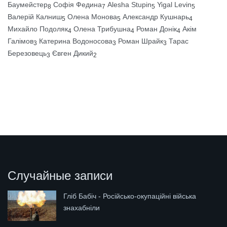
Баумейстер
Софія Федина
Alesha Stupin
Yigal Levin
8
7
5
5
Валерій Калниш
Олена Монова
Александр Кушнарь
5
5
4
Михайло Подоляк
Олена Трибушна
Роман Донік
Акім
4
4
4
Галімов
Катерина Водоносова
Роман Шрайк
Тарас
3
3
3
Березовець
Євген Дикий
3
2
Случайные записи
Гліб Бабіч - Російсько-окупаційні війська
знахабніли