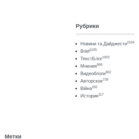
Рубрики
1534
Новини та Дайджести
1105
Brief
1003
ТекстБлог
999
Мнения
962
Видеоблоги
739
Авторское
292
Війна
117
История
Метки