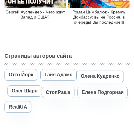
Сергей Ауслендер - Чего ждут
Роман Цимбалюк - Кремль
Запад и США?
Донбассу: вы не Россия, в
очередь! Вы последние!!!
Страницы авторов сайта
Отто Йорк
Таня Адамс
Олена Кудренко
Олег Шарп
СтопРаша
Елена Подгорная
RealiUA