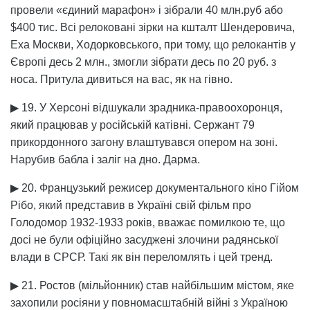
провели «єдиний марафон» і зібрали 40 млн.руб або
$400 тис. Всі релоковані зірки на кшталт Шендеровича,
Еха Москви, Ходорковського, при тому, що релокантів у
Європі десь 2 млн., змогли зібрати десь по 20 руб. з
носа. Притула дивиться на вас, як на гівно.
▶ 19. У Херсоні відшукали зрадника-правоохоронця,
який працював у російській катівні. Сержант 79
прикордонного загону влаштувався опером на зоні.
Нарубив бабла і заліг на дно. Дарма.
▶ 20. Французький режисер документального кіно Гійом
Рібо, який представив в Україні свій фільм про
Голодомор 1932-1933 років, вважає помилкою те, що
досі не були офіційно засуджені злочини радянської
влади в СРСР. Такі як він переломлять і цей тренд.
▶ 21. Ростов (мільйонник) став найбільшим містом, яке
захопили росіяни у повномасштабній війні з Україною