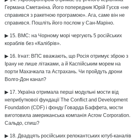
Германа Сметаніна. Його попередник Юрій Гусєв «не
справився з ракетною програмою». Ага, саме він не
справився. Пошліть його послом у Сан-Маріно.
▶ 15. ВМС: на Чорному морі чергують 5 російських
кораблів без «Калібрів».
▶ 16. Ігнат: ВПС вважають, що Росія отримує зброю з
Ірану не лише літаками, а й Каспійським морем на
порти Махачкала та Астрахань. Чи пройдуть дрони
Волго-Дон канал?
▶ 17. Україна отримала перші модульні мости від
неприбуткової фундації The Conflict and Development
Foundation (CDF) і фонду Говарда Баффета, мости
виготовила американська компанія Acrow Corporation.
Сальдо, спиш?
▶ 18. Двадцять російських релокантських ютуб-каналів