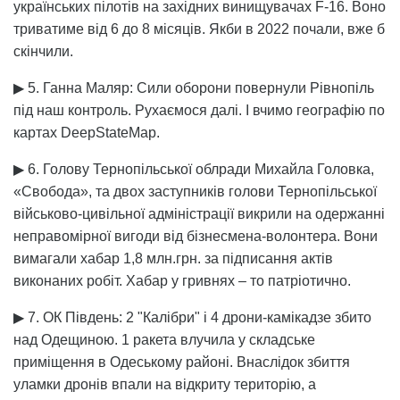
українських пілотів на західних винищувачах F-16. Воно
триватиме від 6 до 8 місяців. Якби в 2022 почали, вже б
скінчили.
▶ 5. Ганна Маляр: Сили оборони повернули Рівнопіль
під наш контроль. Рухаємося далі. І вчимо географію по
картах DeepStateMap.
▶ 6. Голову Тернопільської облради Михайла Головка,
«Свобода», та двох заступників голови Тернопільської
військово-цивільної адміністрації викрили на одержанні
неправомірної вигоди від бізнесмена-волонтера. Вони
вимагали хабар 1,8 млн.грн. за підписання актів
виконаних робіт. Хабар у гривнях – то патріотично.
▶ 7. ОК Південь: 2 "Калібри" і 4 дрони-камікадзе збито
над Одещиною. 1 ракета влучила у складське
приміщення в Одеському районі. Внаслідок збиття
уламки дронів впали на відкриту територію, а