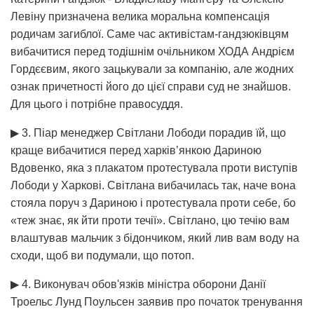
Левіну призначена велика моральна компенсація
родичам загиблої. Саме час активістам-гандзюківцям
вибачитися перед тодішнім очільником ХОДА Андрієм
Гордєєвим, якого зацькували за компанію, але жодних
ознак причетності його до цієї справи суд не знайшов.
Для цього і потрібне правосуддя.
▶ 3. Піар менеджер Світлани Лободи порадив їй, що
краще вибачитися перед харків’янкою Дариною
Вдовенко, яка з плакатом протестувала проти виступів
Лободи у Харкові. Світлана вибачилась так, наче вона
стояла поруч з Дариною і протестувала проти себе, бо
«теж знає, як йти проти течії». Світлано, цю течію вам
влаштував мальчик з бідончиком, який лив вам воду на
сходи, щоб ви подумали, що потоп.
▶ 4. Виконувач обов'язків міністра оборони Данії
Троельс Лунд Поульсен заявив про початок тренування