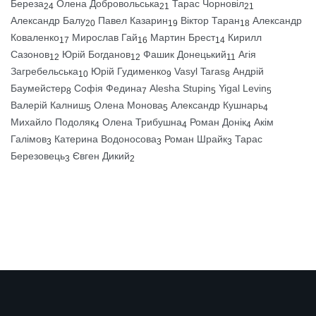
Береза
Олена Добровольська
Тарас Чорновіл
24
21
21
Александр Балу
Павел Казарин
Віктор Таран
Александр
20
19
18
Коваленко
Мирослав Гай
Мартин Брест
Кирилл
17
16
14
Сазонов
Юрій Богданов
Фашик Донецький
Агія
12
12
11
Загребельська
Юрій Гудименко
Vasyl Taras
Андрій
10
9
8
Баумейстер
Софія Федина
Alesha Stupin
Yigal Levin
8
7
5
5
Валерій Калниш
Олена Монова
Александр Кушнарь
5
5
4
Михайло Подоляк
Олена Трибушна
Роман Донік
Акім
4
4
4
Галімов
Катерина Водоносова
Роман Шрайк
Тарас
3
3
3
Березовець
Євген Дикий
3
2