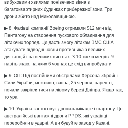
вибуховими хвилями понівечено вікна в
багатоквартирних будинках прибережної зони. Три
дрони збито над Миколаївщиною.
▶ 8. Фахівці компанії Boeing отримали $12 млн від
Пентагону на створення пускового обладнання для
літаючих торпед. Це дасть змогу літакам ВМС США
атакувати підводні човни противника з великих
дистанцій і на великих висотах. З 10 тисяч метрів. Я
навіть знаю, на яких 6 човнах це слід випробувати.
▶ 9. ОП: Під постійними обстрілами Херсона Збройні
Сили України, можливо, вчора, 25 червня, нарешті,
почали закріплятися на лівому березі Дніпра. Якщо так,
то ура.
▶ 10. Україна застосовує дрони-камікадзе із картону. Це
австралійські вантажні дрони PPDS, які українці
переробили в ударні. А ви будуйте завод у Казані.