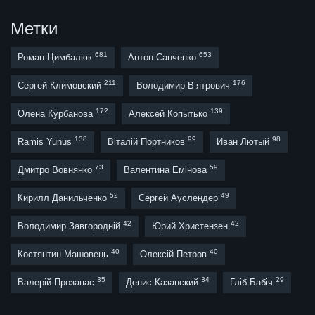
Метки
681
653
Роман Цимбалюк
Антон Санченко
211
176
Сергей Климовский
Володимир В’ятрович
172
139
Олена Курбанова
Алексей Копытько
138
99
98
Ramis Yunus
Віталій Портников
Иван Лютый
73
59
Дмитро Вовнянко
Валентина Емінова
52
49
Кирилл Данильченко
Сергей Ауслендер
42
42
Володимир Завгородній
Юрий Христензен
40
40
Костянтин Машовець
Олексій Петров
35
34
29
Валерій Прозапас
Денис Казанский
Гліб Бабіч