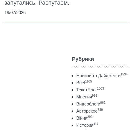
запутались. Распутаем.
19/07/2026
Рубрики
1534
Новини та Дайджести
1105
Brief
1003
ТекстБлог
999
Мнения
962
Видеоблоги
739
Авторское
292
Війна
117
История