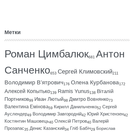
Метки
Роман Цимбалюк
Антон
681
Санченко
Сергей Климовский
653
211
Володимир В’ятрович
Олена Курбанова
176
172
Алексей Копытько
Ramis Yunus
Віталій
139
138
Портников
Иван Лютый
Дмитро Вовнянко
99
98
73
Валентина Емінова
Кирилл Данильченко
Сергей
59
52
Ауслендер
Володимир Завгородній
Юрий Христензен
49
42
42
Костянтин Машовець
Олексій Петров
Валерій
40
40
Прозапас
Денис Казанский
Гліб Бабіч
Борислав
35
34
29