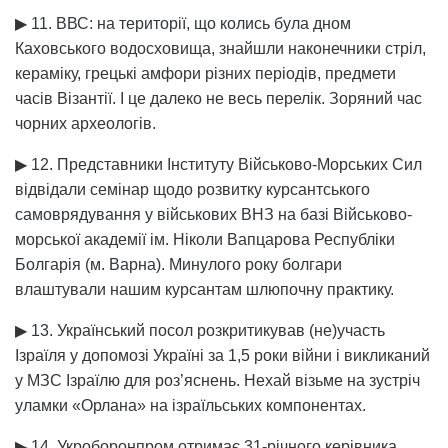
▶ 11. ВВС: на території, що колись була дном
Каховського водосховища, знайшли наконечники стріл,
кераміку, грецькі амфори різних періодів, предмети
часів Візантії. І це далеко не весь перелік. Зоряний час
чорних археологів.
▶ 12. Представники Інституту Військово-Морських Сил
відвідали семінар щодо розвитку курсантського
самоврядування у військових ВНЗ на базі Військово-
морської академії ім. Ніколи Вапцарова Республіки
Болгарія (м. Варна). Минулого року болгари
влаштували нашим курсантам шлюпочну практику.
▶ 13. Український посол розкритикував (не)участь
Ізраїля у допомозі Україні за 1,5 роки війни і викликаний
у МЗС Ізраїлю для роз’яснень. Нехай візьме на зустріч
уламки «Орлана» на ізраїльських компонентах.
▶ 14. Укроборонпром отримає 31-річного керівника