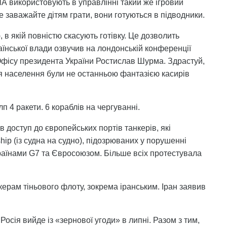
А використовують в управлінні такий же ігровий
е заважайте дітям грати, вони готуються в підводники.
, в якій повністю скасують готівку. Це дозволить
нської влади озвучив на лондонській конференції
Офісу президента України Ростислав Шурма. Здрастуй,
я населення були не останньою фантазією касирів
лп 4 ракети. 6 кораблів на чергуванні.
в доступ до європейських портів танкерів, які
hip (із судна на судно), підозрюваних у порушенні
країнами G7 та Євросоюзом. Більше всіх протестувала
ерам тіньового флоту, зокрема іранським. Іран заявив
осія вийде із «зернової угоди» в липні. Разом з тим,