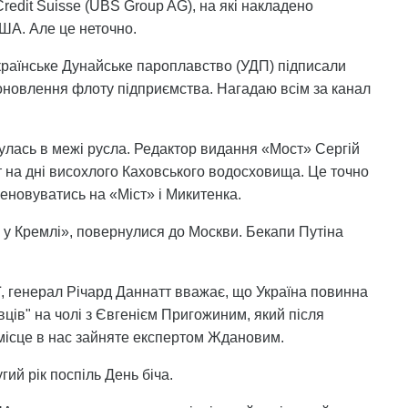
Credit Suisse (UBS Group AG), на які накладено
ША. Але це неточно.
Українське Дунайське пароплавство (УДП) підписали
 оновлення флоту підприємства. Нагадаю всім за канал
нулась в межі русла. Редактор видання «Мост» Сергій
на дні висохлого Каховського водосховища. Це точно
меновуватись на «Міст» і Микитенка.
в у Кремлі», повернулися до Москви. Бекапи Путіна
ї, генерал Річард Даннатт вважає, що Україна повинна
вців" на чолі з Євгенієм Пригожиним, який після
 місце в нас зайняте експертом Ждановим.
ий рік поспіль День біча.