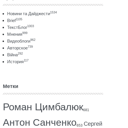
1534
Новини та Дайджести
1105
Brief
1003
ТекстБлог
999
Мнения
962
Видеоблоги
739
Авторское
292
Війна
117
История
Метки
Роман Цимбалюк
681
Антон Санченко
Сергей
653