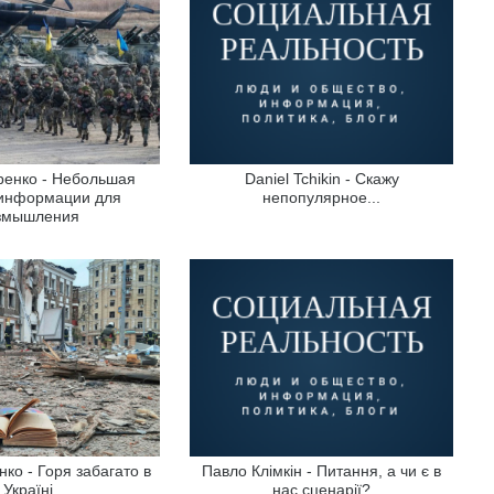
ренко - Небольшая
Daniel Tchikin - Скажу
 информации для
непопулярное...
змышления
ко - Горя забагато в
Павло Клімкін - Питання, а чи є в
Україні
нас сценарії?