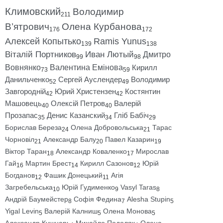
Климовский
Володимир
211
В’ятрович
Олена Курбанова
176
172
Алексей Копытько
Ramis Yunus
139
138
Віталій Портников
Иван Лютый
Дмитро
99
98
Вовнянко
Валентина Емінова
Кирилл
73
59
Данильченко
Сергей Ауслендер
Володимир
52
49
Завгородній
Юрий Христензен
Костянтин
42
42
Машовець
Олексій Петров
Валерій
40
40
Прозапас
Денис Казанский
Гліб Бабіч
35
34
29
Борислав Береза
Олена Добровольська
Тарас
24
21
Чорновіл
Александр Балу
Павел Казарин
21
20
19
Віктор Таран
Александр Коваленко
Мирослав
18
17
Гай
Мартин Брест
Кирилл Сазонов
Юрій
16
14
12
Богданов
Фашик Донецький
Агія
12
11
Загребельська
Юрій Гудименко
Vasyl Taras
10
9
8
Андрій Баумейстер
Софія Федина
Alesha Stupin
8
7
5
Yigal Levin
Валерій Калниш
Олена Монова
5
5
5
Александр Кушнарь
Михайло Подоляк
Олена