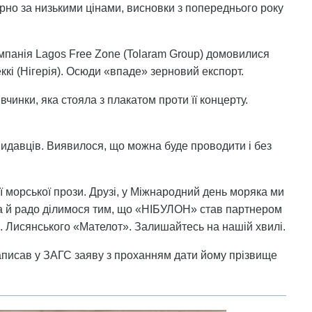
ерно за низькими цінами, висновки з попереднього року
омпанія Lagos Free Zone (Tolaram Group) домовилися
ккі (Нігерія). Осюди «впаде» зерновий експорт.
вчинки, яка стояла з плакатом проти її концерту.
идавців. Виявилося, що можна буде проводити і без
 морської прози. Друзі, у Міжнародний день моряка ми
, а й радо ділимося тим, що «НІБУЛОН» став партнером
ім. Лисянського «Мателот». Залишайтесь на нашій хвилі.
писав у ЗАГС заяву з проханням дати йому прізвище