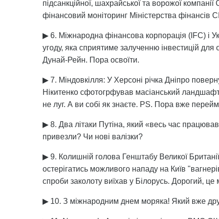
підсанкційної, шахрайської та ворожої компанії 
фінансовий моніторинг Міністерства фінансів С
▶ 6. Міжнародна фінансова корпорація (IFC) і 
угоду, яка сприятиме залученню інвестицій для
Дунай-Рейн. Пора освоїти.
▶ 7. Міндовкілля: У Херсоні річка Дніпро повер
Нікитенко сфотогрфував масіанський ландшафт 
не луг. А ви собі як знаєте. PS. Пора вже перей
▶ 8. Два літаки Путіна, який «весь час працюва
привезли? Чи нові валізки?
▶ 9. Колишній голова Генштабу Великої Британі
остерігатись можливого нападу на Київ "вагнері
спроби заколоту виїхав у Білорусь. Дорогий, це
▶ 10. З міжнародним днем моряка! Який вже друг