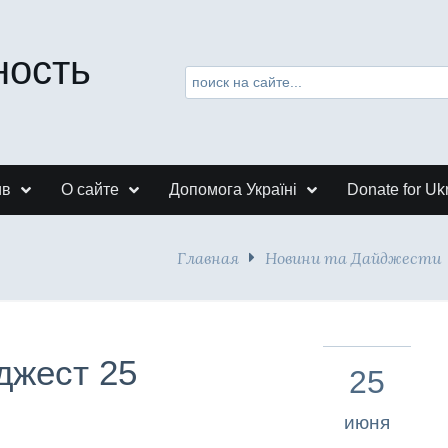
ность
ив
О сайте
Допомога Україні
Donate for Uk
Главная
Новини та Дайджести
джест 25
25
июня