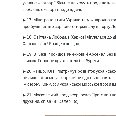
українські аграрії більше не хочуть продавати з
зроблені, експорт впаде вдвічі.
▶ 17. Мінагрополітики України та міжнародна к
про будівництво зернового терміналу в порту Ле
▶ 18. Світлана Лобода в Харкові чіплялася до ді
Харьковчанє! Краще вже Цой.
▶ 19. В Києві пройшов Книжковий Арсенал без в
книжок. Головне круглі столи і чебуреки.
▶ 20. «НІБУЛОН» підтримує розвиток української
не лише вітаємо усіх причетних до цього свята
IV сезону Конкурсу української морської прози 
▶ 21. Московський продюсер Іосиф Пригожин на
дружини, співачки Валерії (с)