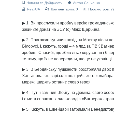
Новини та Дайджести
Антон Санченко
RealiUA
Комментарии: 0
Просмотров: 7
▶ 1. Ви прослухали пробну версію громадянської 
закиньте донат на ЗСУ (с) Макс Щербина
▶ 2. Пригожин зупинив похід на Москву після пе
Білорусі. І, кажуть, гроші – 4 млрд за ПВК Вагн
зробиш. Спасибі, що збив літак керування і 6 в
те тому, що їх не попередили, що це не українці.
▶ 3. В Бердянську пушкіністи розстріляли двох 
Ханганова, які зарізали поліцейського-колабора
мережі ширять останнє слово героя.
▶ 4. Путін замінив Шойгу на Дюміна, свого особ
і є мета справжніх ляльководів «Вагнера» - тр
▶ 5. Кажуть, в Швейцарії затримали Венедиктову