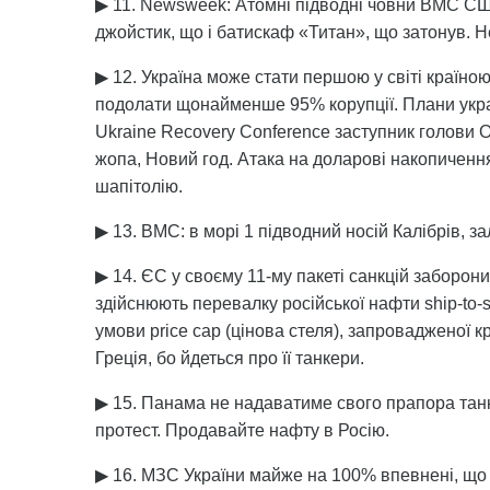
▶ 11. Newsweek: Атомні підводні човни ВМС СШ
джойстик, що і батискаф «Титан», що затонув. Н
▶ 12. Україна може стати першою у світі країною
подолати щонайменше 95% корупції. Плани украї
Ukraine Recovery Conference заступник голови 
жопа, Новий год. Атака на доларові накопиченн
шапітолію.
▶ 13. ВМС: в морі 1 підводний носій Калібрів, за
▶ 14. ЄС у своєму 11-му пакеті санкцій заборони
здійснюють перевалку російської нафти ship-to-s
умови price cap (цінова стеля), запровадженої 
Греція, бо йдеться про її танкери.
▶ 15. Панама не надаватиме свого прапора танк
протест. Продавайте нафту в Росію.
▶ 16. МЗС України майже на 100% впевнені, що Р