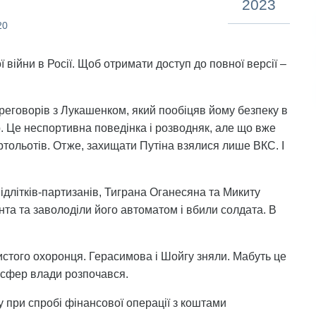
2023
20
війни в Росії. Щоб отримати доступ до повної версії –
реговорів з Лукашенком, який пообіцяв йому безпеку в
ер. Це неспортивна поведінка і розводняк, але що вже
ертольотів. Отже, захищати Путіна взялися лише ВКС. І
підлітків-партизанів, Тиграна Оганесяна та Микиту
нта та заволоділи його автоматом і вбили солдата. В
истого охоронця. Герасимова і Шойгу зняли. Мабуть це
ансфер влади розпочався.
 при спробі фінансової операції з коштами