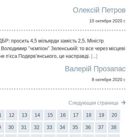
Олексій Петров
10 октября 2020 г.
БР: просить 4,5 мільярди замість 2,5. Міністр
Володимир "чємпіон" Зеленський: то все через місцеві
е п'єса Подерв'янського, це насправді.
[...]
Валерій Прозапас
8 октября 2020 г.
Следующая страница
1
12
13
14
15
16
17
18
19
20
9
30
31
32
33
34
35
36
37
38