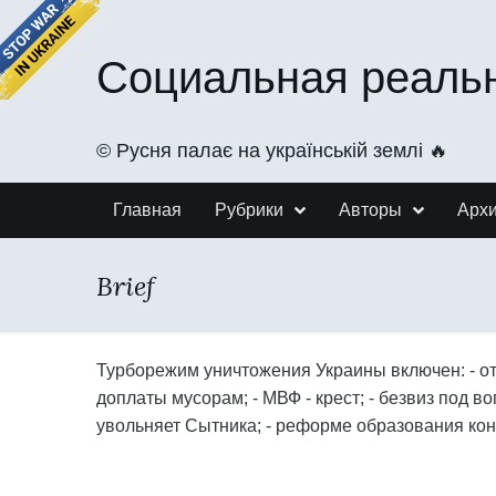
Социальная реаль
©️ Русня палає на українській землі 🔥
Главная
Рубрики
Авторы
Арх
Brief
Турборежим уничтожения Украины включен: - от
доплаты мусорам; - МВФ - крест; - безвиз под в
увольняет Сытника; - реформе образования коне