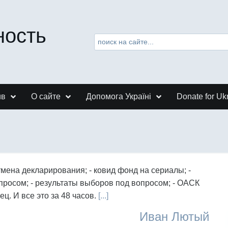
ность
ив
О сайте
Допомога Україні
Donate for Uk
мена декларирования; - ковид фонд на сериалы; -
опросом; - результаты выборов под вопросом; - ОАСК
ц. И все это за 48 часов.
[...]
Иван Лютый