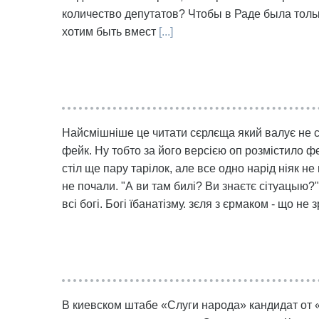
количество депутатов? Чтобы в Раде была тольк
хотим быть вмест
[...]
Найсмішніше це читати сєрлєща який валує не с
фейк. Ну тобто за його версією оп розмістило ф
стіл ще пару тарілок, але все одно нарід ніяк не
не почали. "А ви там билі? Ви знаєтє сітуацыю?"
всі богі. Богі їбанатізму. зєля з єрмаком - що н
В киевском штабе «Слуги народа» кандидат от 