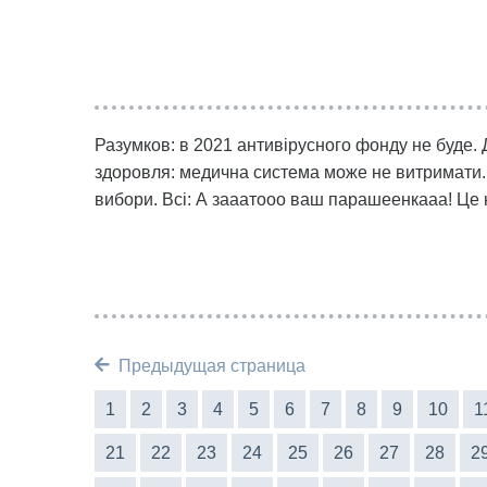
Разумков: в 2021 антивірусного фонду не буде. Д
здоровля: медична система може не витримати. 
вибори. Всі: А зааатооо ваш парашеенкааа! Це н
Предыдущая страница
1
2
3
4
5
6
7
8
9
10
1
21
22
23
24
25
26
27
28
2