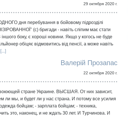
29 октября 2020 г.
 ОДНОГО дня перебування в бойовому підрозділі
ІЗІРОВАННОЇ" (с) бригади - навіть сліпим має стати
 іншого боку, є хороші новини. Якщо у когось не буде
льйонер обіцяє відмовитись від пенсії, а може навіть
[...]
Валерій Прозапас
22 октября 2020 г.
 воюющей стране Украине. ВЫСШАЯ. От них зависит,
ем ли мы, и будет ли у нас страна. И потому все усилия
одежда бойцам; - зарплата бойцам; - техника,
ить это, наконец, и не ждать 30 лет. И Турчинова. И