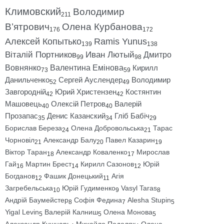
Климовский
Володимир
211
В’ятрович
Олена Курбанова
176
172
Алексей Копытько
Ramis Yunus
139
138
Віталій Портников
Иван Лютый
Дмитро
99
98
Вовнянко
Валентина Емінова
Кирилл
73
59
Данильченко
Сергей Ауслендер
Володимир
52
49
Завгородній
Юрий Христензен
Костянтин
42
42
Машовець
Олексій Петров
Валерій
40
40
Прозапас
Денис Казанский
Гліб Бабіч
35
34
29
Борислав Береза
Олена Добровольська
Тарас
24
21
Чорновіл
Александр Балу
Павел Казарин
21
20
19
Віктор Таран
Александр Коваленко
Мирослав
18
17
Гай
Мартин Брест
Кирилл Сазонов
Юрій
16
14
12
Богданов
Фашик Донецький
Агія
12
11
Загребельська
Юрій Гудименко
Vasyl Taras
10
9
8
Андрій Баумейстер
Софія Федина
Alesha Stupin
8
7
5
Yigal Levin
Валерій Калниш
Олена Монова
5
5
5
Александр Кушнарь
Михайло Подоляк
Олена