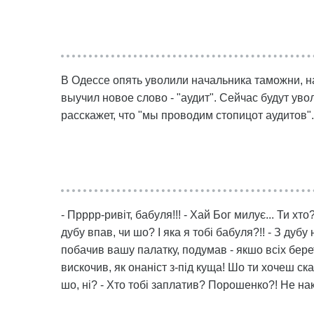
В Одессе опять уволили начальника таможни, на
выучил новое слово - "аудит". Сейчас будут увол
расскажет, что "мы проводим стопицот аудитов".
- Прррр-ривіт, бабуля!!! - Хай Бог милує... Ти хто
дубу впав, чи шо? І яка я тобі бабуля?!! - З дубу
побачив вашу палатку, подумав - якшо всіх берет
вискочив, як онаніст з-під куща! Шо ти хочеш ска
шо, ні? - Хто тобі заплатив? Порошенко?! Не н