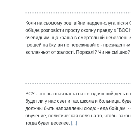
Коли на сьомому році війни нардеп-слуга після
обіцяє розповісти просту окопну правду з "ВОЄН
очевидним, що країна в смертельній небезпеці З
грошей на їжу, ви не переживайте - президент-мі
всплакньот от жалості. Поржалі? Чи не смішно?
ВСУ - это высшая каста на сегодняшний день в
будет ли у нас свет и газ, школа и больница, буд
должны быть направлены сюда: - еда бойцам; - 
обучение, политическая воля на то, чтобы законч
тогда будет веселее.
[...]