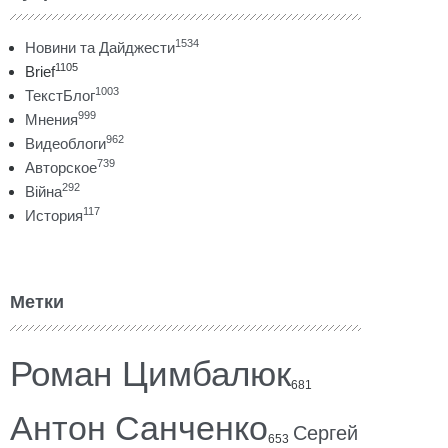
1534
Новини та Дайджести
1105
Brief
1003
ТекстБлог
999
Мнения
962
Видеоблоги
739
Авторское
292
Війна
117
История
Метки
Роман Цимбалюк
681
Антон Санченко
Сергей
653