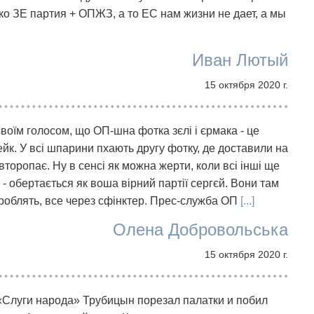
о ЗЕ партия + ОПЖЗ, а то ЕС нам жизни не дает, а мы
Иван Лютый
15 октября 2020 г.
воїм голосом, що ОП-шна фотка зєлі і єрмака - це
ейк. У всі шпарини пхають другу фотку, де доставили на
 второпає. Ну в сенсі як можна жерти, коли всі інші ще
 - обертається як воша вірний партії сергєй. Вони там
е зроблять, все через сфінктер. Прес-служба ОП
[...]
Олена Добровольська
15 октября 2020 г.
«Слуги народа» Трубицын порезал палатки и побил