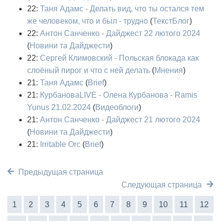
22:
Таня Адамс - Делать вид, что ты остался тем
же человеком, что и был - трудно
(
ТекстБлог
)
22:
Антон Санченко - Дайджест 22 лютого 2024
(
Новини та Дайджести
)
22:
Сергей Климовский - Польская блокада как
слоёный пирог и что с ней делать
(
Мнения
)
21:
Таня Адамс
(
Brief
)
21:
КурбановаLIVE - Олена Курбанова - Ramis
Yunus 21.02.2024
(
Видеоблоги
)
21:
Антон Санченко - Дайджест 21 лютого 2024
(
Новини та Дайджести
)
21:
Irritable Orc
(
Brief
)
Предыдущая страница
Следующая страница
1
2
3
4
5
6
7
8
9
10
11
12