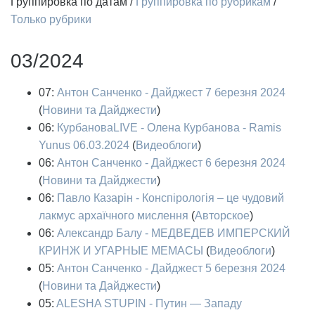
Группировка по датам
/
Группировка по рубрикам
/
Только рубрики
03/2024
07:
Антон Санченко - Дайджест 7 березня 2024
(
Новини та Дайджести
)
06:
КурбановаLIVE - Олена Курбанова - Ramis
Yunus 06.03.2024
(
Видеоблоги
)
06:
Антон Санченко - Дайджест 6 березня 2024
(
Новини та Дайджести
)
06:
Павло Казарін - Конспірологія – це чудовий
лакмус архаїчного мислення
(
Авторское
)
06:
Александр Балу - МЕДВЕДЕВ ИМПЕРСКИЙ
КРИНЖ И УГАРНЫЕ МЕМАСЫ
(
Видеоблоги
)
05:
Антон Санченко - Дайджест 5 березня 2024
(
Новини та Дайджести
)
05:
ALESHA STUPIN - Путин — Западу