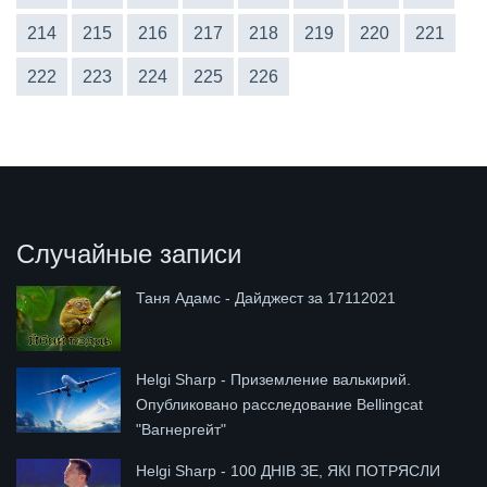
214
215
216
217
218
219
220
221
222
223
224
225
226
Случайные записи
Таня Адамс - Дайджест за 17112021
Helgi Sharp - Приземление валькирий.
Опубликовано расследование Bellingcat
"Вагнергейт"
Helgi Sharp - 100 ДНІВ ЗЕ, ЯКІ ПОТРЯСЛИ