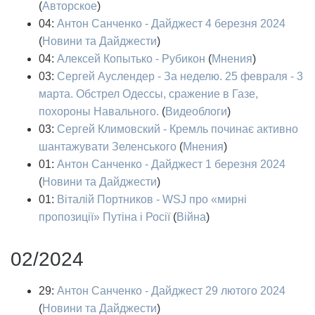
(
Авторское
)
04:
Антон Санченко - Дайджест 4 березня 2024
(
Новини та Дайджести
)
04:
Алексей Копытько - Рубикон
(
Мнения
)
03:
Сергей Ауслендер - За неделю. 25 февраля - 3
марта. Обстрел Одессы, сражение в Газе,
похороны Навального.
(
Видеоблоги
)
03:
Сергей Климовский - Кремль починає активно
шантажувати Зеленського
(
Мнения
)
01:
Антон Санченко - Дайджест 1 березня 2024
(
Новини та Дайджести
)
01:
Віталій Портников - WSJ про «мирні
пропозиції» Путіна і Росії
(
Війна
)
02/2024
29:
Антон Санченко - Дайджест 29 лютого 2024
(
Новини та Дайджести
)