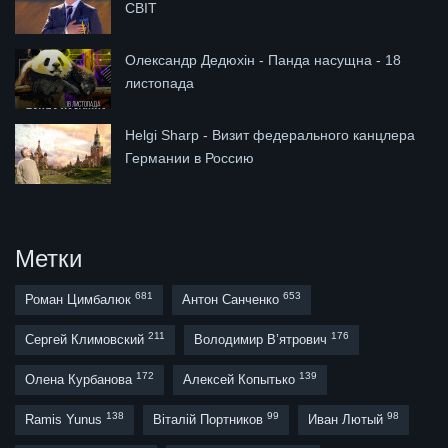
СВІТ
Олександр Дедюхін - Панда насущна - 18
листопада
Helgi Sharp - Визит федерального канцлера
Германии в Россию
Метки
681
653
Роман Цимбалюк
Антон Санченко
211
176
Сергей Климовский
Володимир В’ятрович
172
139
Олена Курбанова
Алексей Копытько
138
99
98
Ramis Yunus
Віталій Портников
Иван Лютый