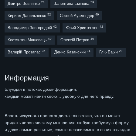
73
59
Дмитро Вовнянко
Валентина Емінова
52
49
Кирилл Данильченко
Сергей Ауслендер
42
42
Володимир Завгородній
Юрий Христензен
40
40
Костянтин Машовець
Олексій Петров
35
34
29
Валерій Прозапас
Денис Казанский
Гліб Бабіч
Информация
Блуждая в потоках дезинформации,
каждый может найти свою… удобную для него правду.
Власть искусного пропагандиста так велика, что он может
придать человеческому мышлению любую требуемую форму,
и даже самые развитые, самые независимые в своих взглядах