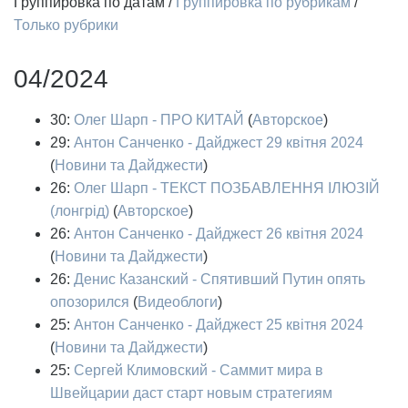
Группировка по датам
/
Группировка по рубрикам
/
Только рубрики
04/2024
30:
Олег Шарп - ПРО КИТАЙ
(
Авторское
)
29:
Антон Санченко - Дайджест 29 квітня 2024
(
Новини та Дайджести
)
26:
Олег Шарп - ТЕКСТ ПОЗБАВЛЕННЯ ІЛЮЗІЙ
(лонгрід)
(
Авторское
)
26:
Антон Санченко - Дайджест 26 квітня 2024
(
Новини та Дайджести
)
26:
Денис Казанский - Спятивший Путин опять
опозорился
(
Видеоблоги
)
25:
Антон Санченко - Дайджест 25 квітня 2024
(
Новини та Дайджести
)
25:
Сергей Климовский - Саммит мира в
Швейцарии даст старт новым стратегиям