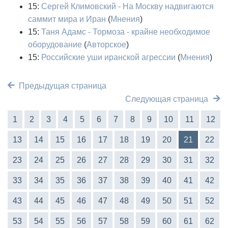
15:
Сергей Климовский - На Москву надвигаются
саммит мира и Иран
(
Мнения
)
15:
Таня Адамс - Тормоза - крайне необходимое
оборудование
(
Авторское
)
15:
Российские уши иранской агрессии
(
Мнения
)
Предыдущая страница
Следующая страница
1
2
3
4
5
6
7
8
9
10
11
12
13
14
15
16
17
18
19
20
21
22
23
24
25
26
27
28
29
30
31
32
33
34
35
36
37
38
39
40
41
42
43
44
45
46
47
48
49
50
51
52
53
54
55
56
57
58
59
60
61
62