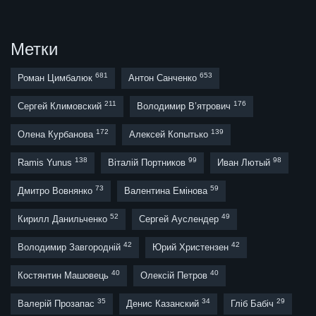
Метки
681
653
Роман Цимбалюк
Антон Санченко
211
176
Сергей Климовский
Володимир В’ятрович
172
139
Олена Курбанова
Алексей Копытько
138
99
98
Ramis Yunus
Віталій Портников
Иван Лютый
73
59
Дмитро Вовнянко
Валентина Емінова
52
49
Кирилл Данильченко
Сергей Ауслендер
42
42
Володимир Завгородній
Юрий Христензен
40
40
Костянтин Машовець
Олексій Петров
35
34
29
Валерій Прозапас
Денис Казанский
Гліб Бабіч