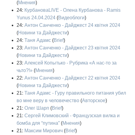
(
Мнения
)
24:
КурбановаLIVE - Олена Курбанова - Ramis
Yunus 24.04.2024
(
Видеоблоги
)
24:
Антон Санченко - Дайджест 24 квітня 2024
(
Новини та Дайджести
)
24:
Таня Адамс
(
Brief
)
23:
Антон Санченко - Дайджест 23 квітня 2024
(
Новини та Дайджести
)
23:
Алексей Копытько - Рубрика «А нас-то за
чьто?!»
(
Мнения
)
22:
Антон Санченко - Дайджест 22 квітня 2024
(
Новини та Дайджести
)
21:
Таня Адамс - Гуру правильного питания убил
во мне веру в человечество
(
Авторское
)
21:
Олег Шарп
(
Brief
)
21:
Сергей Климовский - Французская вилка и
бомба для “путина”
(
Мнения
)
21:
Максим Мирович
(
Brief
)