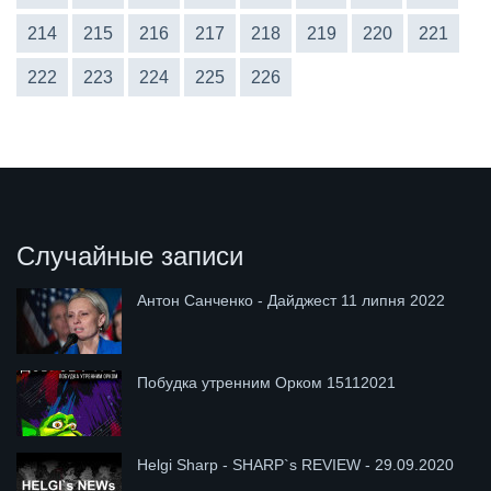
214
215
216
217
218
219
220
221
222
223
224
225
226
Случайные записи
Антон Санченко - Дайджест 11 липня 2022
Побудка утренним Орком 15112021
Helgi Sharp - SHARP`s REVIEW - 29.09.2020