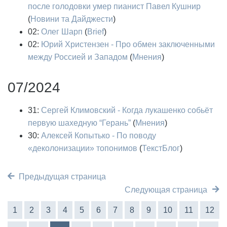
после голодовки умер пианист Павел Кушнир
(
Новини та Дайджести
)
02:
Олег Шарп
(
Brief
)
02:
Юрий Христензен - Про обмен заключенными
между Россией и Западом
(
Мнения
)
07/2024
31:
Сергей Климовский - Когда лукашенко собьёт
первую шахедную “Герань”
(
Мнения
)
30:
Алексей Копытько - По поводу
«деколонизации» топонимов
(
ТекстБлог
)
Предыдущая страница
Следующая страница
1
2
3
4
5
6
7
8
9
10
11
12