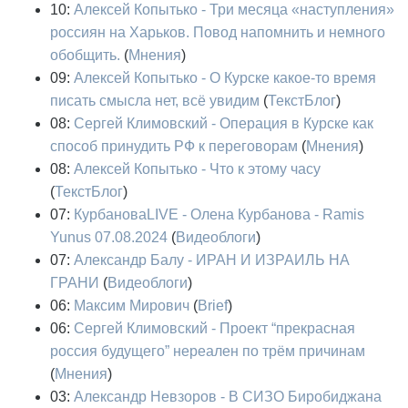
10:
Алексей Копытько - Три месяца «наступления»
россиян на Харьков. Повод напомнить и немного
обобщить.
(
Мнения
)
09:
Алексей Копытько - О Курске какое-то время
писать смысла нет, всё увидим
(
ТекстБлог
)
08:
Сергей Климовский - Операция в Курске как
способ принудить РФ к переговорам
(
Мнения
)
08:
Алексей Копытько - Что к этому часу
(
ТекстБлог
)
07:
КурбановаLIVE - Олена Курбанова - Ramis
Yunus 07.08.2024
(
Видеоблоги
)
07:
Александр Балу - ИРАН И ИЗРАИЛЬ НА
ГРАНИ
(
Видеоблоги
)
06:
Максим Мирович
(
Brief
)
06:
Сергей Климовский - Проект “прекрасная
россия будущего” нереален по трём причинам
(
Мнения
)
03:
Александр Невзоров - В СИЗО Биробиджана