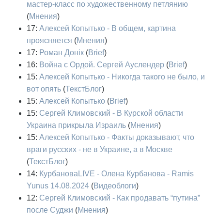
мастер-класс по художественному петлянию
(
Мнения
)
17:
Алексей Копытько - В общем, картина
проясняется
(
Мнения
)
17:
Роман Донік
(
Brief
)
16:
Война с Ордой. Сергей Ауслендер
(
Brief
)
15:
Алексей Копытько - Никогда такого не было, и
вот опять
(
ТекстБлог
)
15:
Алексей Копытько
(
Brief
)
15:
Сергей Климовский - В Курской области
Украина прикрыла Израиль
(
Мнения
)
15:
Алексей Копытько - Факты доказывают, что
враги русских - не в Украине, а в Москве
(
ТекстБлог
)
14:
КурбановаLIVE - Олена Курбанова - Ramis
Yunus 14.08.2024
(
Видеоблоги
)
12:
Сергей Климовский - Как продавать “путина”
после Суджи
(
Мнения
)