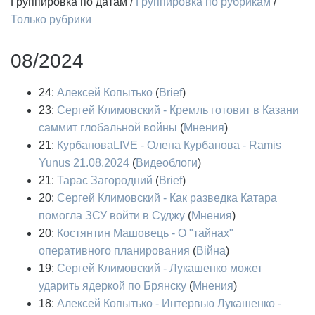
Группировка по датам
/
Группировка по рубрикам
/
Только рубрики
08/2024
24:
Алексей Копытько
(
Brief
)
23:
Сергей Климовский - Кремль готовит в Казани
саммит глобальной войны
(
Мнения
)
21:
КурбановаLIVE - Олена Курбанова - Ramis
Yunus 21.08.2024
(
Видеоблоги
)
21:
Тарас Загородний
(
Brief
)
20:
Сергей Климовский - Как разведка Катара
помогла ЗСУ войти в Суджу
(
Мнения
)
20:
Костянтин Машовець - О "тайнах"
оперативного планирования
(
Війна
)
19:
Сергей Климовский - Лукашенко может
ударить ядеркой по Брянску
(
Мнения
)
18:
Алексей Копытько - Интервью Лукашенко -