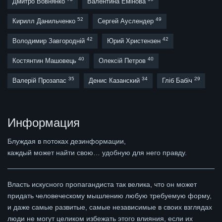
Дмитро Вовнянко
Валентина Емінова
52
49
Кирилл Данильченко
Сергей Ауслендер
42
42
Володимир Завгородній
Юрий Христензен
40
40
Костянтин Машовець
Олексій Петров
35
34
29
Валерій Прозапас
Денис Казанский
Гліб Бабіч
Информация
Блуждая в потоках дезинформации,
каждый может найти свою… удобную для него правду.
Власть искусного пропагандиста так велика, что он может
придать человеческому мышлению любую требуемую форму,
и даже самые развитые, самые независимые в своих взглядах
люди не могут целиком избежать этого влияния, если их