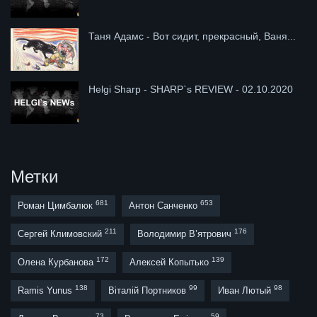
Таня Адамс - Вот сидит, прекрасный, Ваня...
Helgi Sharp - SHARP`s REVIEW - 02.10.2020
Метки
681
653
Роман Цимбалюк
Антон Санченко
211
176
Сергей Климовский
Володимир В’ятрович
172
139
Олена Курбанова
Алексей Копытько
138
99
98
Ramis Yunus
Віталій Портников
Иван Лютый
73
59