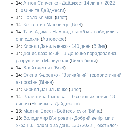
14:
Антон Санченко - Дайджест 14 липня 2022
(
Новини та Дайджести
)
14:
Павло Клімкін
(
Brief
)
14:
Костянтин Машовець
(
Brief
)
14:
Таня Адамс - Нам надо, чтоб мы победили, а
они сдохли
(
Авторское
)
14:
Кирилл Данильченко - 140 дней
(
Війна
)
14:
Денис Казанский - В Донецке порадовались
разрушению Мариуполя
(
Видеоблоги
)
14:
Злой одессит
(
Brief
)
14:
Олена Кудренко - "Звичайний" терористичний
акт росіян
(
Війна
)
14:
Кирилл Данильченко
(
Brief
)
14:
Валентина Емінова - 10 хороших новин 13
липня
(
Новини та Дайджести
)
13:
Мартин Брест - Бойтесь, суки
(
Війна
)
13:
Володимир В’ятрович - Добрий вечір, ми з
України. Головне за день. 13072022
(
ТекстБлог
)