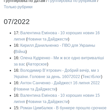
Группировка по датам
/
Группировка по рубрикам
/
Только рубрики
07/2022
17:
Валентина Емінова - 10 хороших новин 16
липня
(
Новини та Дайджести
)
16:
Кирилл Данильченко - ПВО для Украины
(
Війна
)
16:
Олена Кудренко - Ми ж все одно витриваліші
за вас
(
Авторское
)
16:
Володимир В’ятрович - Добрий вечір, ми з
України. Головне за день. 16072022
(
ТекстБлог
)
16:
Антон Санченко - Дайджест 16 липня 2022
(
Новини та Дайджести
)
16:
Валентина Емінова - 10 хороших новин 15
липня
(
Новини та Дайджести
)
15:
Роман Цимбалюк - В бункере прошло срочное