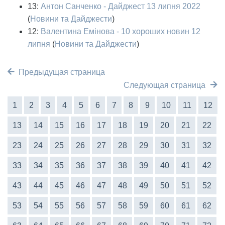
13:
Антон Санченко - Дайджест 13 липня 2022
(
Новини та Дайджести
)
12:
Валентина Емінова - 10 хороших новин 12
липня
(
Новини та Дайджести
)
Предыдущая страница
Следующая страница
1
2
3
4
5
6
7
8
9
10
11
12
13
14
15
16
17
18
19
20
21
22
23
24
25
26
27
28
29
30
31
32
33
34
35
36
37
38
39
40
41
42
43
44
45
46
47
48
49
50
51
52
53
54
55
56
57
58
59
60
61
62