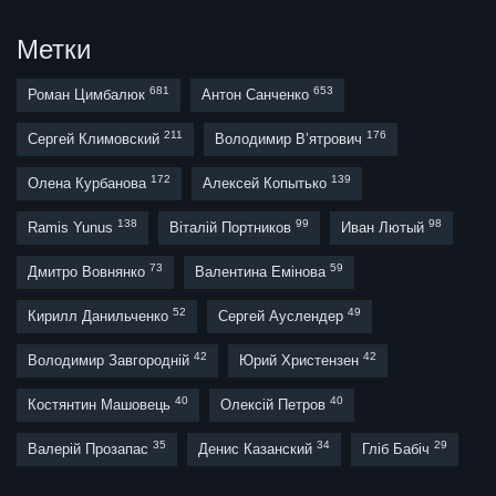
Метки
681
653
Роман Цимбалюк
Антон Санченко
211
176
Сергей Климовский
Володимир В’ятрович
172
139
Олена Курбанова
Алексей Копытько
138
99
98
Ramis Yunus
Віталій Портников
Иван Лютый
73
59
Дмитро Вовнянко
Валентина Емінова
52
49
Кирилл Данильченко
Сергей Ауслендер
42
42
Володимир Завгородній
Юрий Христензен
40
40
Костянтин Машовець
Олексій Петров
35
34
29
Валерій Прозапас
Денис Казанский
Гліб Бабіч