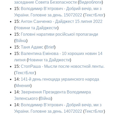
заседание Совета Безопасности
(
Видеоблоги
)
15:
Володимир В’ятрович - Добрий вечір, ми з
України. Головне за день. 15072022
(
ТекстБлог
)
15:
Антон Санченко - Дайджест 15 липня 2022
(
Новини та Дайджести
)
15:
Головні наративи російської пропаганди
(
Війна
)
15:
Таня Адамс
(
Brief
)
15:
Валентина Емінова - 10 хороших новин 14
липня
(
Новини та Дайджести
)
15:
СтопРаша - Мысли после новостной ленты.
(
ТекстБлог
)
14:
141-й день геноцида украинского народа
(
Мнения
)
14:
Звернення Президента Володимира
Зеленського
(
Війна
)
14:
Володимир В’ятрович - Добрий вечір, ми з
України. Головне за день. 14072022
(
ТекстБлог
)