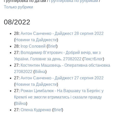
Группировка по датам
/
Группировка по рубрикам
/
Только рубрики
08/2022
28:
Антон Санченко - Дайджест 28 серпня 2022
(
Новини та Дайджести
)
28:
Ігор Соловей
(
Brief
)
27:
Володимир В’ятрович - Добрий вечір, ми з
України. Головне за день. 27082022
(
ТекстБлог
)
27:
Костянтин Машовець - Оперативна обстановка
27082022
(
Війна
)
27:
Антон Санченко - Дайджест 27 серпня 2022
(
Новини та Дайджести
)
27:
Роман Цимбалюк - На Варшаву та Берлін: у
Кремлі не змогли втриматись і сказали правду
(
Війна
)
27:
Олена Кудренко
(
Brief
)