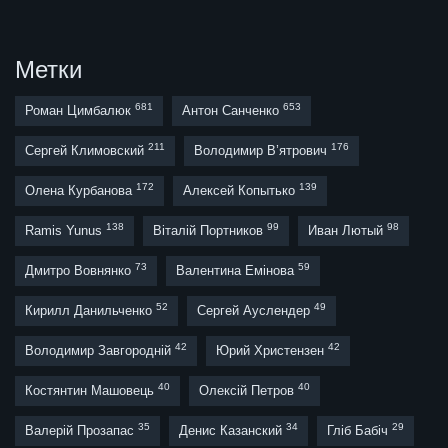
Метки
681
653
Роман Цимбалюк
Антон Санченко
211
176
Сергей Климовский
Володимир В’ятрович
172
139
Олена Курбанова
Алексей Копытько
138
99
98
Ramis Yunus
Віталій Портников
Иван Лютый
73
59
Дмитро Вовнянко
Валентина Емінова
52
49
Кирилл Данильченко
Сергей Ауслендер
42
42
Володимир Завгородній
Юрий Христензен
40
40
Костянтин Машовець
Олексій Петров
35
34
29
Валерій Прозапас
Денис Казанский
Гліб Бабіч