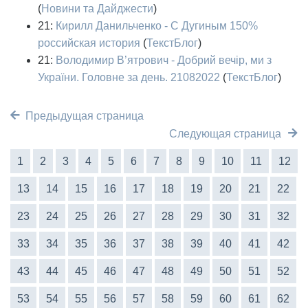
(
Новини та Дайджести
)
21:
Кирилл Данильченко - С Дугиным 150%
российская история
(
ТекстБлог
)
21:
Володимир В’ятрович - Добрий вечір, ми з
України. Головне за день. 21082022
(
ТекстБлог
)
Предыдущая страница
Следующая страница
1
2
3
4
5
6
7
8
9
10
11
12
13
14
15
16
17
18
19
20
21
22
23
24
25
26
27
28
29
30
31
32
33
34
35
36
37
38
39
40
41
42
43
44
45
46
47
48
49
50
51
52
53
54
55
56
57
58
59
60
61
62