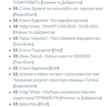
ПОМИЛОВАТЬ
(
Новини та Дайджести
)
04:
Стоны Кремля: не называйте нас оккупантами!
(
Видеоблоги
)
04:
Елена Кудренко - Кто куда
(
Авторское
)
04:
Helgi Sharp - SHARP`s REVIEW - 04.09.2020
(
Новини та Дайджести
)
03:
Тарас Чорновіл - Про справжнє мародерство
(
ТекстБлог
)
03:
Елена Подгорная
(
Brief
)
03:
Иван Лютый - Лютые новости 03092020
(
ТекстБлог
)
03:
Елена Кудренко
(
Brief
)
03:
Уступки в обмен на трон: стало известно чем
Лукашенко оплатит «братскую помощь» Путина
(
Видеоблоги
)
03:
Helgi Sharp - НацРада анулювала ліцензію
радіостанції ПРЯМИЙ FM
(
Новини та Дайджести
)
03:
Ірина Ніка
(
Brief
)