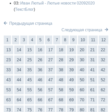
03:
Иван Лютый - Лютые новости 02092020
(
ТекстБлог
)
Предыдущая страница
Следующая страница
1
2
3
4
5
6
7
8
9
10
11
12
13
14
15
16
17
18
19
20
21
22
23
24
25
26
27
28
29
30
31
32
33
34
35
36
37
38
39
40
41
42
43
44
45
46
47
48
49
50
51
52
53
54
55
56
57
58
59
60
61
62
63
64
65
66
67
68
69
70
71
72
73
74
75
76
77
78
79
80
81
82