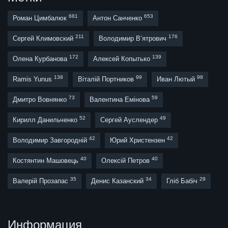
681
653
Роман Цимбалюк
Антон Санченко
211
176
Сергей Климовский
Володимир В’ятрович
172
139
Олена Курбанова
Алексей Копытько
138
99
98
Ramis Yunus
Віталій Портников
Иван Лютый
73
59
Дмитро Вовнянко
Валентина Емінова
52
49
Кирилл Данильченко
Сергей Ауслендер
42
42
Володимир Завгородній
Юрий Христензен
40
40
Костянтин Машовець
Олексій Петров
35
34
29
Валерій Прозапас
Денис Казанский
Гліб Бабіч
Информация