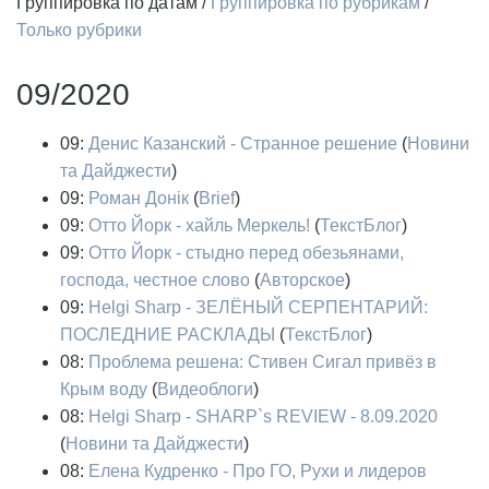
Группировка по датам
/
Группировка по рубрикам
/
Только рубрики
09/2020
09:
Денис Казанский - Странное решение
(
Новини
та Дайджести
)
09:
Роман Донік
(
Brief
)
09:
Отто Йорк - хайль Меркель!
(
ТекстБлог
)
09:
Отто Йорк - стыдно перед обезьянами,
господа, честное слово
(
Авторское
)
09:
Helgi Sharp - ЗЕЛЁНЫЙ СЕРПЕНТАРИЙ:
ПОСЛЕДНИЕ РАСКЛАДЫ
(
ТекстБлог
)
08:
Проблема решена: Стивен Сигал привёз в
Крым воду
(
Видеоблоги
)
08:
Helgi Sharp - SHARP`s REVIEW - 8.09.2020
(
Новини та Дайджести
)
08:
Елена Кудренко - Про ГО, Рухи и лидеров