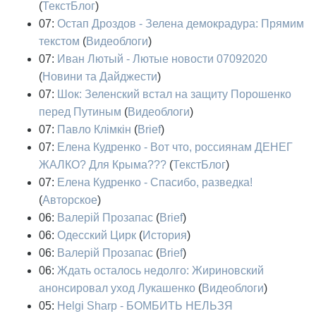
(
ТекстБлог
)
07:
Остап Дроздов - Зелена демокрадура: Прямим
текстом
(
Видеоблоги
)
07:
Иван Лютый - Лютые новости 07092020
(
Новини та Дайджести
)
07:
Шок: Зеленский встал на защиту Порошенко
перед Путиным
(
Видеоблоги
)
07:
Павло Клімкін
(
Brief
)
07:
Елена Кудренко - Вот что, россиянам ДЕНЕГ
ЖАЛКО? Для Крыма???
(
ТекстБлог
)
07:
Елена Кудренко - Спасибо, разведка!
(
Авторское
)
06:
Валерій Прозапас
(
Brief
)
06:
Одесский Цирк
(
История
)
06:
Валерій Прозапас
(
Brief
)
06:
Ждать осталось недолго: Жириновский
анонсировал уход Лукашенко
(
Видеоблоги
)
05:
Helgi Sharp - БОМБИТЬ НЕЛЬЗЯ