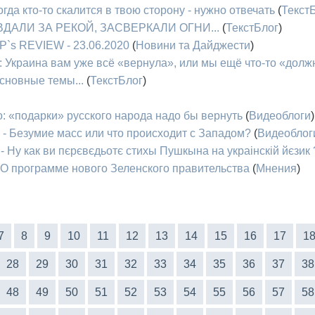
огда кто-то скалится в твою сторону - нужно отвечать
(
Текст
М, ВДАЛИ ЗА РЕКОЙ, ЗАСВЕРКАЛИ ОГНИ...
(
ТекстБлог
)
P`s REVIEW - 23.06.2020
(
Новини та Дайджести
)
 Украина вам уже всё «вернула», или мы ещё что-то «дол
сновные темы...
(
ТекстБлог
)
: «подарки» русского народа надо бы вернуть
(
Видеоблоги
)
 - Безумие масс или что происходит с Западом?
(
Видеоблог
- Ну как ви пєрєвєдьотє стихы Пушкына на украінскій йєзик 
 О программе нового Зеленского правительства
(
Мнения
)
7
8
9
10
11
12
13
14
15
16
17
1
28
29
30
31
32
33
34
35
36
37
38
48
49
50
51
52
53
54
55
56
57
58