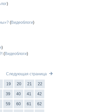
Блог
)
жны»?
(
Видеоблоги
)
и
)
?!
(
Видеоблоги
)
Следующая страница
8
19
20
21
22
39
40
41
42
59
60
61
62