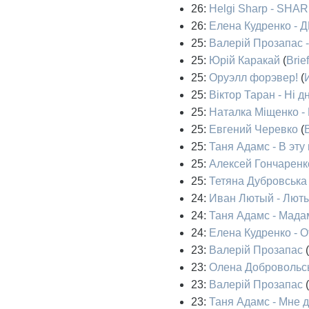
26:
Helgi Sharp - SHAR
26:
Елена Кудренко - 
25:
Валерій Прозапас -
25:
Юрій Каракай
(
Brief
25:
Оруэлл форэвер!
(
25:
Віктор Таран - Ні 
25:
Наталка Міщенко - 
25:
Евгений Черевко
(
B
25:
Таня Адамс - В эт
25:
Алексей Гончаренко
25:
Тетяна Дубровська 
24:
Иван Лютый - Люты
24:
Таня Адамс - Мада
24:
Елена Кудренко - О
23:
Валерій Прозапас
(
23:
Олена Добровольс
23:
Валерій Прозапас
(
23:
Таня Адамс - Мне д