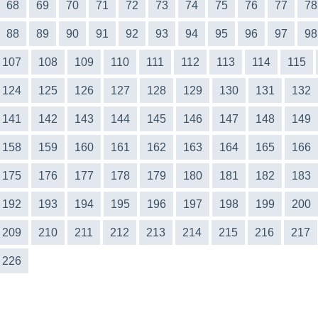
68
69
70
71
72
73
74
75
76
77
78
88
89
90
91
92
93
94
95
96
97
98
107
108
109
110
111
112
113
114
115
124
125
126
127
128
129
130
131
132
141
142
143
144
145
146
147
148
149
158
159
160
161
162
163
164
165
166
175
176
177
178
179
180
181
182
183
192
193
194
195
196
197
198
199
200
209
210
211
212
213
214
215
216
217
226