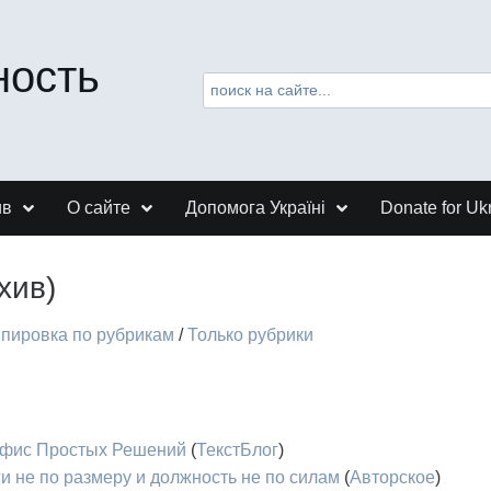
ность
ив
О сайте
Допомога Україні
Donate for Uk
хив)
ппировка по рубрикам
/
Только рубрики
Офис Простых Решений
(
ТекстБлог
)
и не по размеру и должность не по силам
(
Авторское
)