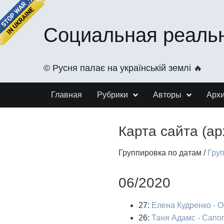
Социальная реаль
©️ Русня палає на українській землі 🔥
Главная
Рубрики
Авторы
Арх
Карта сайта (ар
Группировка по датам
/
Гру
06/2020
27:
Елена Кудренко - 
26:
Таня Адамс - Сапог