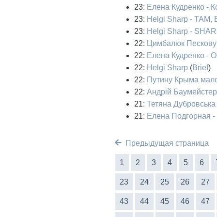
23:
Елена Кудренко - К
23:
Helgi Sharp - ТА
23:
Helgi Sharp - SHAR
22:
Цимбалюк Пескову:
22:
Елена Кудренко - О
22:
Helgi Sharp
(
Brief
)
22:
Путину Крыма мало
22:
Андрій Баумейстер
21:
Тетяна Дубровська 
21:
Елена Подгорная -
Предыдущая страница
1
2
3
4
5
6
23
24
25
26
27
43
44
45
46
47