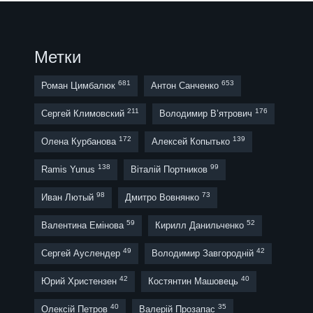
Метки
681
653
Роман Цимбалюк
Антон Санченко
211
176
Сергей Климовский
Володимир В’ятрович
172
139
Олена Курбанова
Алексей Копытько
138
99
Ramis Yunus
Віталій Портников
98
73
Иван Лютый
Дмитро Вовнянко
59
52
Валентина Емінова
Кирилл Данильченко
49
42
Сергей Ауслендер
Володимир Завгородній
42
40
Юрий Христензен
Костянтин Машовець
40
35
Олексій Петров
Валерій Прозапас