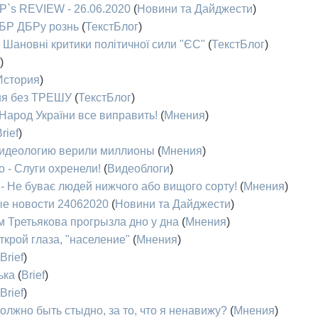
P`s REVIEW - 26.06.2020
(
Новини та Дайджести
)
ДБР ДБРу рознь
(
ТекстБлог
)
 Шановні критики політичної сили "ЄС"
(
ТекстБлог
)
)
История
)
дня без ТРЕШУ
(
ТекстБлог
)
Народ України все виправить!
(
Мнения
)
rief
)
у идеологию верили миллионы
(
Мнения
)
 - Слуги охренели!
(
Видеоблоги
)
- Не буває людей нижчого або вищого сорту!
(
Мнения
)
е новости 24062020
(
Новини та Дайджести
)
м Третьякова прогрызла дно у дна
(
Мнения
)
ткрой глаза, "население"
(
Мнения
)
Brief
)
ька
(
Brief
)
Brief
)
олжно быть стыдно, за то, что я ненавижу?
(
Мнения
)