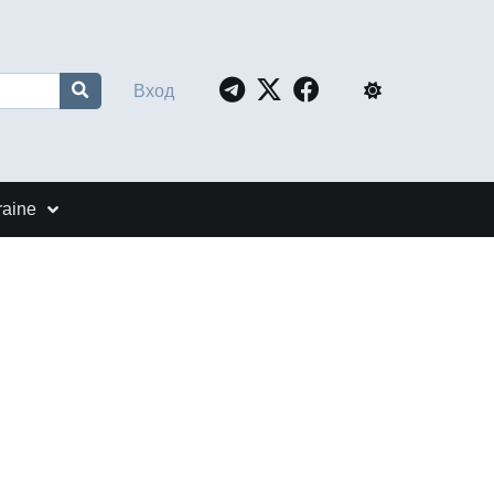
Вход
raine