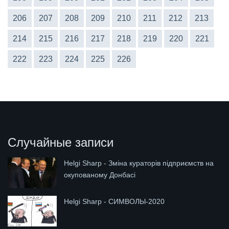
206
207
208
209
210
211
212
213
214
215
216
217
218
219
220
221
222
223
224
225
226
Случайные записи
Helgi Sharp - Зміна кураторів підприємств на
окупованому Донбасі
Helgi Sharp - СИМВОЛЫ-2020