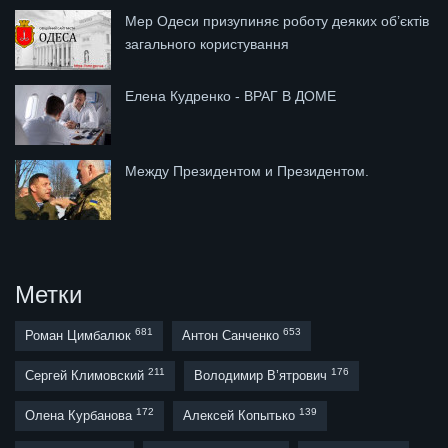
Мер Одеси призупиняє роботу деяких об’єктів
загального користування
Елена Кудренко - ВРАГ В ДОМЕ
Между Президентом и Президентом.
Метки
681
653
Роман Цимбалюк
Антон Санченко
211
176
Сергей Климовский
Володимир В’ятрович
172
139
Олена Курбанова
Алексей Копытько