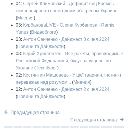
04:
Сергей Климовский - Дефицит яиц Кремль
компенсировал новогодним обстрелом Украины
(
Мнения
)
03:
КурбановаLIVE - Олена Курбанова - Ramis
Yunus
(
Видеоблоги
)
03:
Антон Санченко - Дайджест 3 січня 2024
(
Новини та Дайджести
)
03:
Юрий Христензен - Все ракеты, производимые
Российской Федерацией, будут запущены по
Украине
(
ТекстБлог
)
02:
Костянтин Машовець - У цієї тварини, інстинкт
переважає над розумом...
(
Мнения
)
02:
Антон Санченко - Дайджест 2 січня 2024
(
Новини та Дайджести
)
Предыдущая страница
Следующая страница