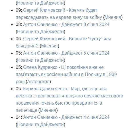
(
Новини та Дайджести
)
09:
Сергей Климовский - Кремль будет
перекладывать на евреев вину за войну
(
Мнения
)
08:
Антон Санченко - Дайджест 8 січня 2024
(
Новини та Дайджести
)
06:
Сергей Климовский - Верните “хунту” или
блицкриг-2
(
Мнения
)
05:
Антон Санченко - Дайджест 5 січня 2024
(
Новини та Дайджести
)
05:
Олена Кудренко - Ці покоління вже не
пам'ятають як росіяни зайшли в Польщу в 1939
році
(
Авторское
)
05:
Кирилл Данильченко - Мир, где еще два
десятка стран решат, что нужно оружие массового
поражения, очень быстро превратится в
пепелище
(
Мнения
)
04:
Антон Санченко - Дайджест 4 січня 2024
(
Новини та Дайджести
)