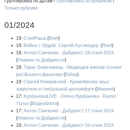
Группировка по датам
/
Группировка по рубрикам
/
Только рубрики
01/2024
19:
СтопРаша
(
Brief
)
19:
Война с Ордой. Сергей Ауслендер.
(
Brief
)
18:
Антон Санченко - Дайджест 18 січня 2024
(
Новини та Дайджести
)
18:
Тарас Березовець - Медведєв виклав основи
російського фашизму
(
Війна
)
18:
Сергей Климовский - Кремлёвских крыс
закрутило в глобальной центрифуге
(
Мнения
)
17:
КурбановаLIVE - Олена Курбанова - Ramis
Yunus
(
Видеоблоги
)
17:
Антон Санченко - Дайджест 17 січня 2024
(
Новини та Дайджести
)
16:
Антон Санченко - Дайджест 16 січня 2024