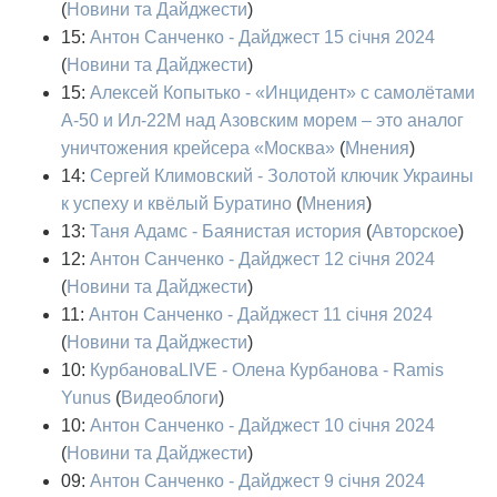
(
Новини та Дайджести
)
15:
Антон Санченко - Дайджест 15 січня 2024
(
Новини та Дайджести
)
15:
Алексей Копытько - «Инцидент» с самолётами
А-50 и Ил-22М над Азовским морем – это аналог
уничтожения крейсера «Москва»
(
Мнения
)
14:
Сергей Климовский - Золотой ключик Украины
к успеху и квёлый Буратино
(
Мнения
)
13:
Таня Адамс - Баянистая история
(
Авторское
)
12:
Антон Санченко - Дайджест 12 січня 2024
(
Новини та Дайджести
)
11:
Антон Санченко - Дайджест 11 січня 2024
(
Новини та Дайджести
)
10:
КурбановаLIVE - Олена Курбанова - Ramis
Yunus
(
Видеоблоги
)
10:
Антон Санченко - Дайджест 10 січня 2024
(
Новини та Дайджести
)
09:
Антон Санченко - Дайджест 9 січня 2024