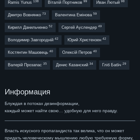
138
99
98
Ramis Yunus
Віталій Портников
Иван Лютый
73
59
Дмитро Вовнянко
Валентина Емінова
52
49
Кирилл Данильченко
Сергей Ауслендер
42
42
Володимир Завгородній
Юрий Христензен
40
40
Костянтин Машовець
Олексій Петров
35
34
29
Валерій Прозапас
Денис Казанский
Гліб Бабіч
Информация
Блуждая в потоках дезинформации,
каждый может найти свою… удобную для него правду.
Власть искусного пропагандиста так велика, что он может
придать человеческому мышлению любую требуемую форму,