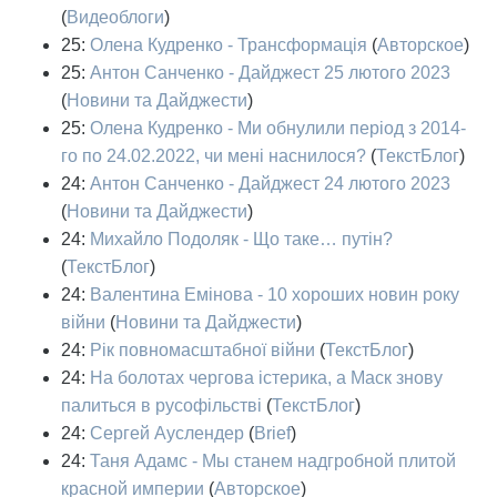
(
Видеоблоги
)
25:
Олена Кудренко - Трансформація
(
Авторское
)
25:
Антон Санченко - Дайджест 25 лютого 2023
(
Новини та Дайджести
)
25:
Олена Кудренко - Ми обнулили період з 2014-
го по 24.02.2022, чи мені наснилося?
(
ТекстБлог
)
24:
Антон Санченко - Дайджест 24 лютого 2023
(
Новини та Дайджести
)
24:
Михайло Подоляк - Що таке… путін?
(
ТекстБлог
)
24:
Валентина Емінова - 10 хороших новин року
війни
(
Новини та Дайджести
)
24:
Рік повномасштабної війни
(
ТекстБлог
)
24:
На болотах чергова істерика, а Маск знову
палиться в русофільстві
(
ТекстБлог
)
24:
Сергей Ауслендер
(
Brief
)
24:
Таня Адамс - Мы станем надгробной плитой
красной империи
(
Авторское
)