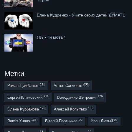
Елена Кудренко - Учите своих детей ДУМАТЬ
Язык чи мова?
Метки
681
653
Роман Цимбалюк
Антон Санченко
211
176
Сергей Климовский
Володимир В’ятрович
172
139
Олена Курбанова
Алексей Копытько
138
99
98
Ramis Yunus
Віталій Портников
Иван Лютый
73
59