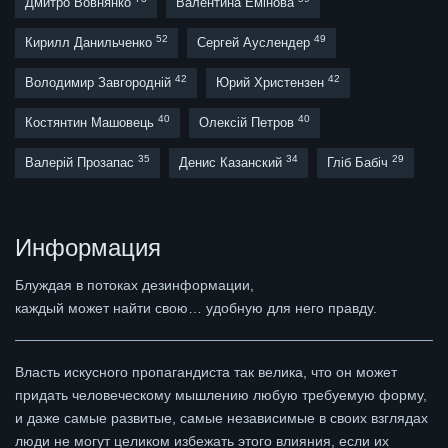
Дмитро Вовнянко
Валентина Емінова
52
49
Кирилл Данильченко
Сергей Ауслендер
42
42
Володимир Завгородній
Юрий Христензен
40
40
Костянтин Машовець
Олексій Петров
35
34
29
Валерій Прозапас
Денис Казанский
Гліб Бабіч
Информация
Блуждая в потоках дезинформации,
каждый может найти свою… удобную для него правду.
Власть искусного пропагандиста так велика, что он может
придать человеческому мышлению любую требуемую форму,
и даже самые развитые, самые независимые в своих взглядах
люди не могут целиком избежать этого влияния, если их