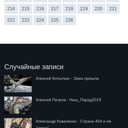
214
215
216
217
218
219
220
221
222
223
224
225
226
Случайные записи
Алексей Копытько - Зима пришла
Алексей Петров - Наш_Парад2019
Александр Коваленко - Страна 404 и её
“герои”