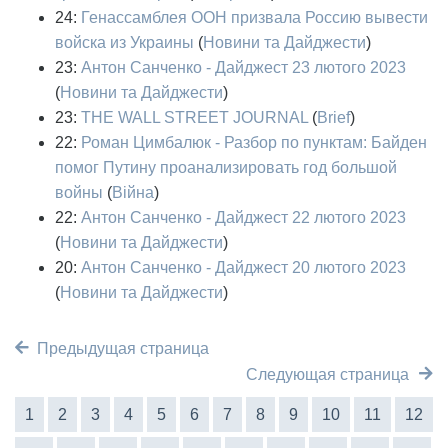
24:
Генассамблея ООН призвала Россию вывести
войска из Украины
(
Новини та Дайджести
)
23:
Антон Санченко - Дайджест 23 лютого 2023
(
Новини та Дайджести
)
23:
THE WALL STREET JOURNAL
(
Brief
)
22:
Роман Цимбалюк - Разбор по пунктам: Байден
помог Путину проанализировать год большой
войны
(
Війна
)
22:
Антон Санченко - Дайджест 22 лютого 2023
(
Новини та Дайджести
)
20:
Антон Санченко - Дайджест 20 лютого 2023
(
Новини та Дайджести
)
Предыдущая страница
Следующая страница
1
2
3
4
5
6
7
8
9
10
11
12