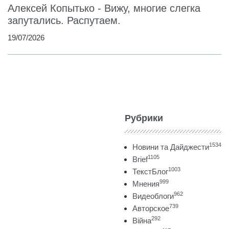
Алексей Копытько - Вижу, многие слегка
запутались. Распутаем.
19/07/2026
Рубрики
1534
Новини та Дайджести
1105
Brief
1003
ТекстБлог
999
Мнения
962
Видеоблоги
739
Авторское
292
Війна