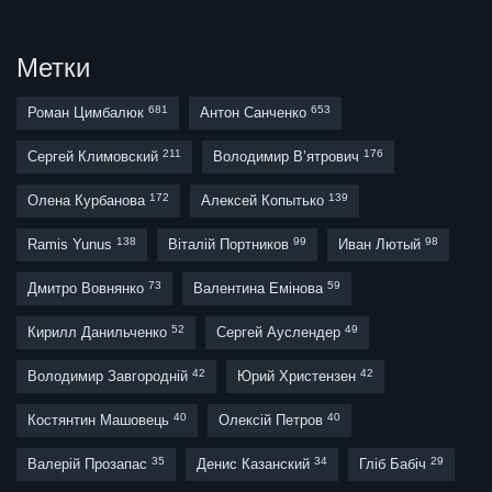
Метки
681
653
Роман Цимбалюк
Антон Санченко
211
176
Сергей Климовский
Володимир В’ятрович
172
139
Олена Курбанова
Алексей Копытько
138
99
98
Ramis Yunus
Віталій Портников
Иван Лютый
73
59
Дмитро Вовнянко
Валентина Емінова
52
49
Кирилл Данильченко
Сергей Ауслендер
42
42
Володимир Завгородній
Юрий Христензен
40
40
Костянтин Машовець
Олексій Петров
35
34
29
Валерій Прозапас
Денис Казанский
Гліб Бабіч