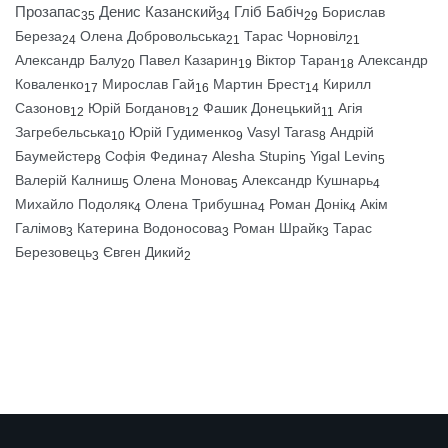
Прозапас
Денис Казанский
Гліб Бабіч
Борислав
35
34
29
Береза
Олена Добровольська
Тарас Чорновіл
24
21
21
Александр Балу
Павел Казарин
Віктор Таран
Александр
20
19
18
Коваленко
Мирослав Гай
Мартин Брест
Кирилл
17
16
14
Сазонов
Юрій Богданов
Фашик Донецький
Агія
12
12
11
Загребельська
Юрій Гудименко
Vasyl Taras
Андрій
10
9
8
Баумейстер
Софія Федина
Alesha Stupin
Yigal Levin
8
7
5
5
Валерій Калниш
Олена Монова
Александр Кушнарь
5
5
4
Михайло Подоляк
Олена Трибушна
Роман Донік
Акім
4
4
4
Галімов
Катерина Водоносова
Роман Шрайк
Тарас
3
3
3
Березовець
Євген Дикий
3
2