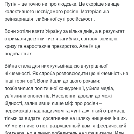
Путін – це точно не про людське. Це скоріше явище
колективного несвідомого росіян. Матеріальна
реінкарнація глибинної суті російськості.
Вони хотіли взяти Україну за кілька днів, а в результаті
отримали десятки тисяч загиблих, світову ізоляцію,
кризу та наростаюче презирство. Але їм це
подобається…
Війна стала для них кульмінацією внутрішньої
нікчемності. Як спроба розповсюдити цю нікчемність на
інші території. Вони йшли до цього роками:
позбавилися політичної конкуренції, убили медіа,
ув’язнили опонентів. Населення довели до межі
бідності, залишивши лише міф про росіян –
переможців над нацизмом та «унітаз», який отримаєш
тільки за видатні досягнення на шляху нищення інших.
«У меня ничего нет: разрушенный дом, я феерический
бомжара, но я лично победитель над фашизмом! Или