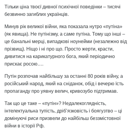
Тільки ціна твоєї дивної психічної поведінки – тисячі
безвинно загиблих українців.
Минув рік великої війни, яка показала нутро «путіна»
(як явища). Не путінізму, а саме путіна. Тому що інші –
це банальні мерці, випадкові ноунейми (незалежно від
прізвищ). Ніщо і ні про що. Просто жерти, красти,
дивитися на карикатурного бога, який періодично
прискає росою….
Путін розпочав найбільшу за останні 80 років війну, а
російський народ, який на сніданок, обід і вечерю їсть
пропаганду про уявну велич, кривозубо підтримав.
Так що це таке – «путін»? Недалекоглядність,
інтелектуальна тупість, дріб’язковість і боягузтво – ці
домінуючі риси призвели до найбільш беззмістовної
війни в історії Рф.