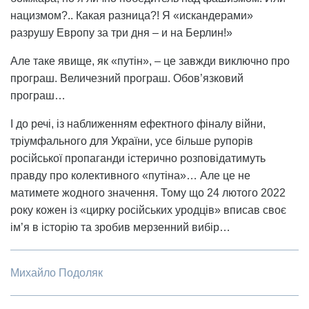
нацизмом?.. Какая разница?! Я «искандерами»
разрушу Европу за три дня – и на Берлин!»
Але таке явище, як «путін», – це завжди виключно про
програш. Величезний програш. Обов’язковий
програш…
І до речі, із наближенням ефектного фіналу війни,
тріумфального для України, усе більше рупорів
російської пропаганди істерично розповідатимуть
правду про колективного «путіна»… Але це не
матимете жодного значення. Тому що 24 лютого 2022
року кожен із «цирку російських уродців» вписав своє
ім’я в історію та зробив мерзенний вибір…
Михайло Подоляк