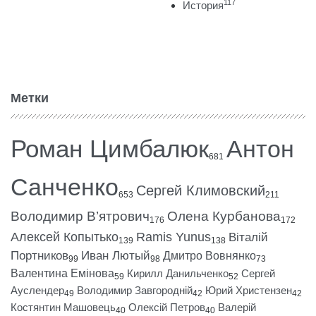
117
История
Метки
Роман Цимбалюк
Антон
681
Санченко
Сергей Климовский
653
211
Володимир В’ятрович
Олена Курбанова
176
172
Алексей Копытько
Ramis Yunus
Віталій
139
138
Портников
Иван Лютый
Дмитро Вовнянко
99
98
73
Валентина Емінова
Кирилл Данильченко
Сергей
59
52
Ауслендер
Володимир Завгородній
Юрий Христензен
49
42
42
Костянтин Машовець
Олексій Петров
Валерій
40
40