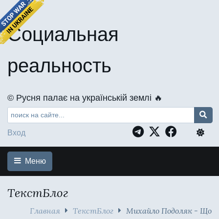
Социальная
реальность
©️ Русня палає на українській землі 🔥
Вход
Меню
ТекстБлог
Главная
ТекстБлог
Михайло Подоляк - Що