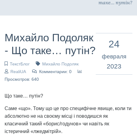
таке… путін?
Михайло Подоляк
24
- Що таке… путін?
февраля
ТекстБлог
Михайло Подоляк
2023
RealiUA
Комментарии: 0
Просмотров: 640
Що таке… путін?
Саме «що». Тому що це про специфічне явище, коли ти
абсолютно не на своєму місці і поводишся як
класичний такий «борис/годунов» чи навіть як
істеричний «лжедмітрій».