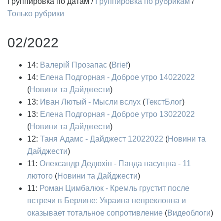
Группировка по датам
/
Группировка по рубрикам
/
Только рубрики
02/2022
14:
Валерій Прозапас
(
Brief
)
14:
Елена Подгорная - Доброе утро 14022022
(
Новини та Дайджести
)
13:
Иван Лютый - Мысли вслух
(
ТекстБлог
)
13:
Елена Подгорная - Доброе утро 13022022
(
Новини та Дайджести
)
12:
Таня Адамс - Дайджест 12022022
(
Новини та
Дайджести
)
11:
Олександр Дедюхін - Панда насущна - 11
лютого
(
Новини та Дайджести
)
11:
Роман Цимбалюк - Кремль грустит после
встречи в Берлине: Украина непреклонна и
оказывает тотальное сопротивление
(
Видеоблоги
)