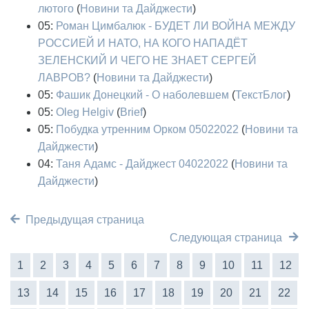
лютого
(
Новини та Дайджести
)
05:
Роман Цимбалюк - БУДЕТ ЛИ ВОЙНА МЕЖДУ
РОССИЕЙ И НАТО, НА КОГО НАПАДЁТ
ЗЕЛЕНСКИЙ И ЧЕГО НЕ ЗНАЕТ СЕРГЕЙ
ЛАВРОВ?
(
Новини та Дайджести
)
05:
Фашик Донецкий - О наболевшем
(
ТекстБлог
)
05:
Oleg Helgiv
(
Brief
)
05:
Побудка утренним Орком 05022022
(
Новини та
Дайджести
)
04:
Таня Адамс - Дайджест 04022022
(
Новини та
Дайджести
)
Предыдущая страница
Следующая страница
1
2
3
4
5
6
7
8
9
10
11
12
13
14
15
16
17
18
19
20
21
22