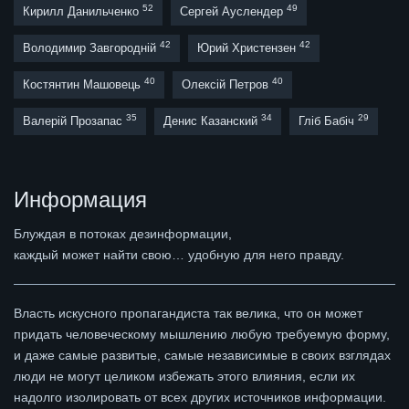
52
49
Кирилл Данильченко
Сергей Ауслендер
42
42
Володимир Завгородній
Юрий Христензен
40
40
Костянтин Машовець
Олексій Петров
35
34
29
Валерій Прозапас
Денис Казанский
Гліб Бабіч
Информация
Блуждая в потоках дезинформации,
каждый может найти свою… удобную для него правду.
Власть искусного пропагандиста так велика, что он может
придать человеческому мышлению любую требуемую форму,
и даже самые развитые, самые независимые в своих взглядах
люди не могут целиком избежать этого влияния, если их
надолго изолировать от всех других источников информации.