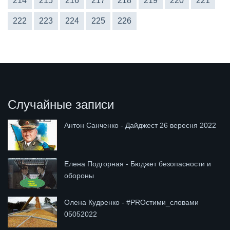
214
215
216
217
218
219
220
221
222
223
224
225
226
Случайные записи
Антон Санченко - Дайджест 26 вересня 2022
Елена Подгорная - Бюджет безопасности и
обороны
Олена Кудренко - #PROстими_словами
05052022