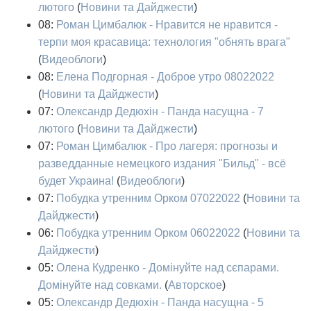
лютого
(
Новини та Дайджести
)
08:
Роман Цимбалюк - Нравится не нравится -
терпи моя красавица: технология "обнять врага"
(
Видеоблоги
)
08:
Елена Подгорная - Доброе утро 08022022
(
Новини та Дайджести
)
07:
Олександр Дедюхін - Панда насущна - 7
лютого
(
Новини та Дайджести
)
07:
Роман Цимбалюк - Про лагеря: прогнозы и
разведданные немецкого издания "Бильд" - всё
будет Украина!
(
Видеоблоги
)
07:
Побудка утренним Орком 07022022
(
Новини та
Дайджести
)
06:
Побудка утренним Орком 06022022
(
Новини та
Дайджести
)
05:
Олена Кудренко - Домінуйте над сєпарами.
Домінуйте над совками.
(
Авторское
)
05:
Олександр Дедюхін - Панда насущна - 5