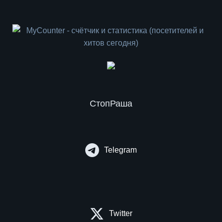
СтопРаша
Telegram
Twitter