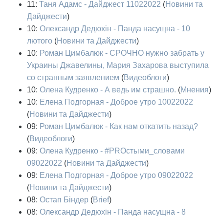
11:
Таня Адамс - Дайджест 11022022
(
Новини та
Дайджести
)
10:
Олександр Дедюхін - Панда насущна - 10
лютого
(
Новини та Дайджести
)
10:
Роман Цимбалюк - СРОЧНО нужно забрать у
Украины Джавелины, Мария Захарова выступила
со странным заявлением
(
Видеоблоги
)
10:
Олена Кудренко - А ведь им страшно.
(
Мнения
)
10:
Елена Подгорная - Доброе утро 10022022
(
Новини та Дайджести
)
09:
Роман Цимбалюк - Как нам откатить назад?
(
Видеоблоги
)
09:
Олена Кудренко - #PROстыми_словами
09022022
(
Новини та Дайджести
)
09:
Елена Подгорная - Доброе утро 09022022
(
Новини та Дайджести
)
08:
Остап Біндер
(
Brief
)
08:
Олександр Дедюхін - Панда насущна - 8