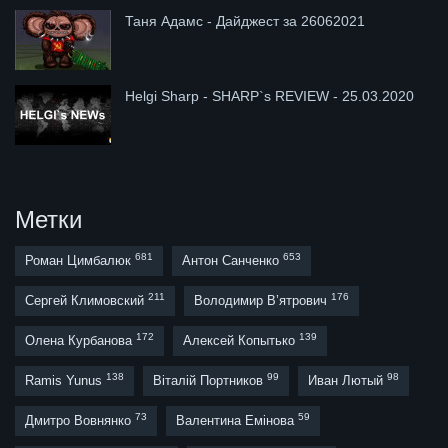
Таня Адамс - Дайджест за 26062021
Helgi Sharp - SHARP`s REVIEW - 25.03.2020
Метки
681
653
Роман Цимбалюк
Антон Санченко
211
176
Сергей Климовский
Володимир В’ятрович
172
139
Олена Курбанова
Алексей Копытько
138
99
98
Ramis Yunus
Віталій Портников
Иван Лютый
73
59
Дмитро Вовнянко
Валентина Емінова