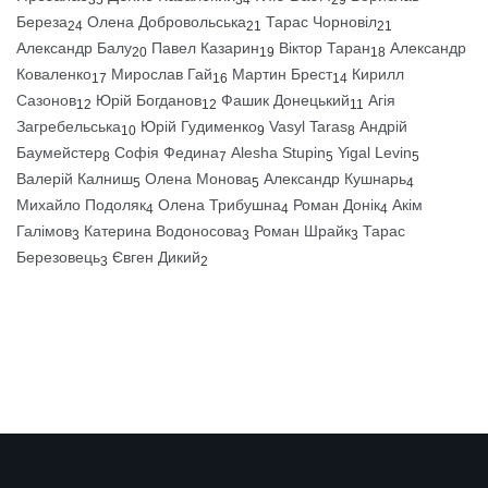
Береза
Олена Добровольська
Тарас Чорновіл
24
21
21
Александр Балу
Павел Казарин
Віктор Таран
Александр
20
19
18
Коваленко
Мирослав Гай
Мартин Брест
Кирилл
17
16
14
Сазонов
Юрій Богданов
Фашик Донецький
Агія
12
12
11
Загребельська
Юрій Гудименко
Vasyl Taras
Андрій
10
9
8
Баумейстер
Софія Федина
Alesha Stupin
Yigal Levin
8
7
5
5
Валерій Калниш
Олена Монова
Александр Кушнарь
5
5
4
Михайло Подоляк
Олена Трибушна
Роман Донік
Акім
4
4
4
Галімов
Катерина Водоносова
Роман Шрайк
Тарас
3
3
3
Березовець
Євген Дикий
3
2