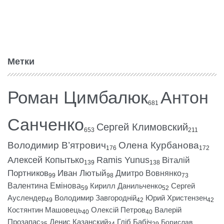
Метки
Роман Цимбалюк
Антон
681
Санченко
Сергей Климовский
653
211
Володимир В’ятрович
Олена Курбанова
176
172
Алексей Копытько
Ramis Yunus
Віталій
139
138
Портников
Иван Лютый
Дмитро Вовнянко
99
98
73
Валентина Емінова
Кирилл Данильченко
Сергей
59
52
Ауслендер
Володимир Завгородній
Юрий Христензен
49
42
42
Костянтин Машовець
Олексій Петров
Валерій
40
40
Прозапас
Денис Казанский
Гліб Бабіч
Борислав
35
34
29