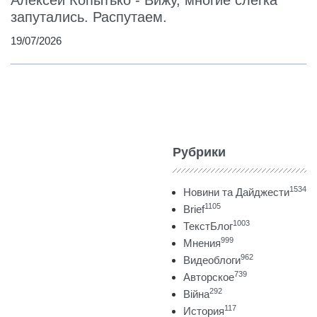
Алексей Копытько - Вижу, многие слегка
запутались. Распутаем.
19/07/2026
Рубрики
1534
Новини та Дайджести
1105
Brief
1003
ТекстБлог
999
Мнения
962
Видеоблоги
739
Авторское
292
Війна
117
История