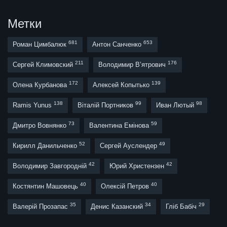
Метки
681
653
Роман Цимбалюк
Антон Санченко
211
176
Сергей Климовский
Володимир В’ятрович
172
139
Олена Курбанова
Алексей Копытько
138
99
98
Ramis Yunus
Віталій Портников
Иван Лютый
73
59
Дмитро Вовнянко
Валентина Емінова
52
49
Кирилл Данильченко
Сергей Ауслендер
42
42
Володимир Завгородній
Юрий Христензен
40
40
Костянтин Машовець
Олексій Петров
35
34
29
Валерій Прозапас
Денис Казанский
Гліб Бабіч