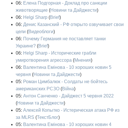
06:
Елена Подгорная - Доклад про санкции
животворящие
(
Новини та Дайджести
)
06:
Helgi Sharp
(
Brief
)
06:
Денис Казанский - РФ открыто озвучивает свои
цели
(
Видеоблоги
)
06:
Почему Германия не поставляет танки
Украине?
(
Brief
)
06:
Helgi Sharp - Исторические грабли
умиротворения агрессора
(
Мнения
)
06:
Валентина Емінова - 10 хороших новин 5
червня
(
Новини та Дайджести
)
05:
Роман Цимбалюк - Солдаты не бойтесь
американских РСЗО
(
Війна
)
05:
Антон Санченко - Дайджест 5 червня 2022
(
Новини та Дайджести
)
05:
Алексей Копытко - Истерическая атака РФ из
за MLRS
(
ТекстБлог
)
05:
Валентина Емінова - 10 хороших новин 4