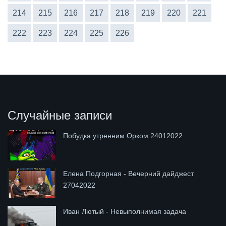
214
215
216
217
218
219
220
221
222
223
224
225
226
Случайные записи
Побудка утренним Орком 24012022
Елена Подгорная - Вечерний дайджест
27042022
Иван Лютый - Невыполнимая задача