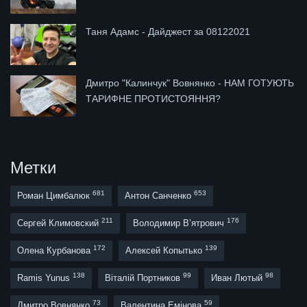
Таня Адамс - Дайджест за 08122021
Дмитро "Калинчук" Вовнянко - НАМ ГОТУЮТЬ
ТАРИФНЕ ПРОТИСТОЯННЯ?
Метки
681
653
Роман Цимбалюк
Антон Санченко
211
176
Сергей Климовский
Володимир В’ятрович
172
139
Олена Курбанова
Алексей Копытько
138
99
98
Ramis Yunus
Віталій Портников
Иван Лютый
73
59
Дмитро Вовнянко
Валентина Емінова