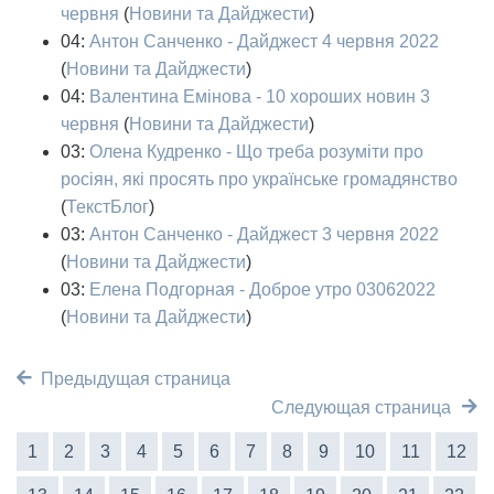
червня
(
Новини та Дайджести
)
04:
Антон Санченко - Дайджест 4 червня 2022
(
Новини та Дайджести
)
04:
Валентина Емінова - 10 хороших новин 3
червня
(
Новини та Дайджести
)
03:
Олена Кудренко - Що треба розуміти про
росіян, які просять про українське громадянство
(
ТекстБлог
)
03:
Антон Санченко - Дайджест 3 червня 2022
(
Новини та Дайджести
)
03:
Елена Подгорная - Доброе утро 03062022
(
Новини та Дайджести
)
Предыдущая страница
Следующая страница
1
2
3
4
5
6
7
8
9
10
11
12