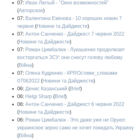
07:
Иван Лютый - "Окно возможностей"
(
Авторское
)
07:
Валентина Емінова - 10 хороших новин 7
червня
(
Новини та Дайджести
)
07:
Антон Санченко - Дайджест 7 червня 2022
(
Новини та Дайджести
)
07:
Роман Цимбалюк - Лукашенко продолжает
восторгаться ЗСУ: они снесут голову любому
(
Війна
)
07:
Олена Кудренко - #PROстими_словами
07062022
(
Новини та Дайджести
)
06:
Денис Казанський
(
Brief
)
06:
Helgi Sharp
(
Brief
)
06:
Антон Санченко - Дайджест 6 червня 2022
(
Новини та Дайджести
)
06:
Роман Цимбалюк - Это даже уже не Оруел:
украинское зерно само не хочет покидать Украину
(
Війна
)