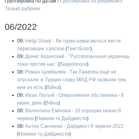
Группировка по датам
/
Группировка по рубрикам
/
Только рубрики
06/2022
09:
Helgi Sharp - Як турки намагаються вести
переговори з росією
(
ТекстБлог
)
09:
Денис Казанский - "Русскоязычные украинцы
тоже против нас"
(
Видеоблоги
)
08:
Роман Цимбалюк - Так Лаврова еще не
опускали: в Турции главу МИД РФ назвали тем,
кем он есть
(
Війна
)
08:
Иван Лютый - Оперативная обстановка - 8
июня, день
(
Війна
)
08:
Валентина Емінова - 10 хороших новин 8
червня
(
Новини та Дайджести
)
08:
Антон Санченко - Дайджест 8 червня 2022
(
Новини та Дайджести
)