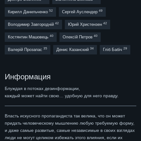
52
49
Кирилл Данильченко
Сергей Ауслендер
42
42
Володимир Завгородній
Юрий Христензен
40
40
Костянтин Машовець
Олексій Петров
35
34
29
Валерій Прозапас
Денис Казанский
Гліб Бабіч
Информация
Блуждая в потоках дезинформации,
каждый может найти свою… удобную для него правду.
Власть искусного пропагандиста так велика, что он может
придать человеческому мышлению любую требуемую форму,
и даже самые развитые, самые независимые в своих взглядах
люди не могут целиком избежать этого влияния, если их