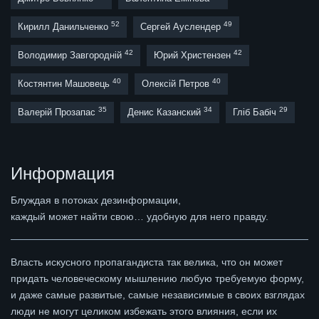
52
49
Кирилл Данильченко
Сергей Ауслендер
42
42
Володимир Завгородній
Юрий Христензен
40
40
Костянтин Машовець
Олексій Петров
35
34
29
Валерій Прозапас
Денис Казанский
Гліб Бабіч
Информация
Блуждая в потоках дезинформации,
каждый может найти свою… удобную для него правду.
Власть искусного пропагандиста так велика, что он может
придать человеческому мышлению любую требуемую форму,
и даже самые развитые, самые независимые в своих взглядах
люди не могут целиком избежать этого влияния, если их