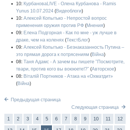
10:
КурбановаLIVE - Олена Курбанова - Ramis
Yunus 10.07.2024
(
Видеоблоги
)
10:
Алексей Копытько - Непростой вопрос
применения оружия против РФ
(
Мнения
)
09:
Елена Подгорная - Как по мне - уж лучше в
драке, чем на коленях
(
ТекстБлог
)
09:
Алексей Копытько - Безнаказанность Путина –
это прямая дорога к потрясениям
(
Війна
)
08:
Таня Адамс - А зачем вы пишете "Посмотрите,
твари, против кого вы воююете!?"
(
Авторское
)
08:
Віталій Портников - Атака на «Охматдит»
(
Війна
)
Предыдущая страница
Следующая страница
1
2
3
4
5
6
7
8
9
10
11
12