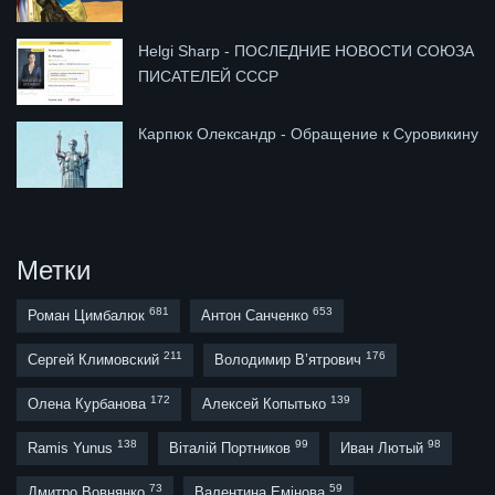
Helgi Sharp - ПОСЛЕДНИЕ НОВОСТИ СОЮЗА
ПИСАТЕЛЕЙ СССР
Карпюк Олександр - Обращение к Суровикину
Метки
681
653
Роман Цимбалюк
Антон Санченко
211
176
Сергей Климовский
Володимир В’ятрович
172
139
Олена Курбанова
Алексей Копытько
138
99
98
Ramis Yunus
Віталій Портников
Иван Лютый
73
59
Дмитро Вовнянко
Валентина Емінова