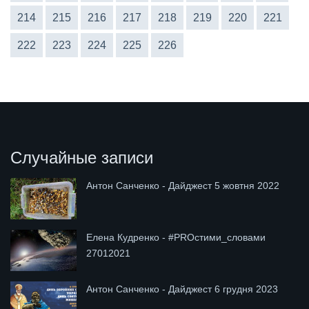
214
215
216
217
218
219
220
221
222
223
224
225
226
Случайные записи
Антон Санченко - Дайджест 5 жовтня 2022
Елена Кудренко - #PROстими_словами
27012021
Антон Санченко - Дайджест 6 грудня 2023