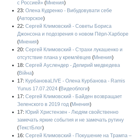
с Россией»
(
Мнения
)
23:
Олена Кудренко - Вибудовувати себе
(
Авторское
)
22:
Сергей Климовский - Советы Бориса
Джонсона и подозрения о новом Пёрл-Харборе
(
Мнения
)
20:
Сергей Климовский - Страхи лукашенко и
отсутствие плана у кремлёвцев
(
Мнения
)
18:
Сергей Ауслендер - Делирий медведева
(
Війна
)
17:
КурбановаLIVE - Олена Курбанова - Ramis
Yunus 17.07.2024
(
Видеоблоги
)
17:
Сергей Климовский - Байден возвращает
Зеленского в 2019 год
(
Мнения
)
17:
Юрий Христензен - Людям свойственно
замечать яркие события и не замечать рутину
(
ТекстБлог
)
16:
Сергей Климовский - Покушение на Трампа –