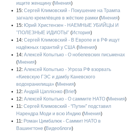
ищите женщину
(
Мнения
)
15:
Сергей Климовский - Покушение на Трампа
загнало кремлёвцев в жёсткие рамки
(
Мнения
)
15:
Юрий Христензен - НАЕМНЫЕ УБИЙЦЫ И
"ПОЛЕЗНЫЕ ИДИОТЫ"
(
История
)
14:
Сергей Климовский - В Европе и в РФ ищут
надёжных гарантий у США
(
Мнения
)
14:
Алексей Копытько - О нобелевских письменах
(
Мнения
)
12:
Алексей Копытько - Угроза РФ взорвать
«Киевскую ГЭС и дамбу Каневского
водохранилища»
(
Мнения
)
12:
Андрій Цаплієнко
(
Brief
)
12:
Алексей Копытько - О саммите НАТО
(
Мнения
)
11:
Сергей Климовский - “Путин” подставил
Нарендра Моди и всю Индию
(
Мнения
)
11:
Роман Цимбалюк - Саммит НАТО в
Вашингтоне
(
Видеоблоги
)