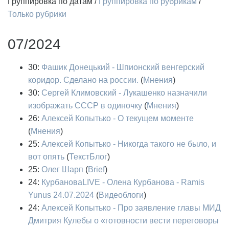
Группировка по датам
/
Группировка по рубрикам
/
Только рубрики
07/2024
30:
Фашик Донецький - Шпионский венгерский
коридор. Сделано на россии.
(
Мнения
)
30:
Сергей Климовский - Лукашенко назначили
изображать СССР в одиночку
(
Мнения
)
26:
Алексей Копытько - О текущем моменте
(
Мнения
)
25:
Алексей Копытько - Никогда такого не было, и
вот опять
(
ТекстБлог
)
25:
Олег Шарп
(
Brief
)
24:
КурбановаLIVE - Олена Курбанова - Ramis
Yunus 24.07.2024
(
Видеоблоги
)
24:
Алексей Копытько - Про заявление главы МИД
Дмитрия Кулебы о «готовности вести переговоры