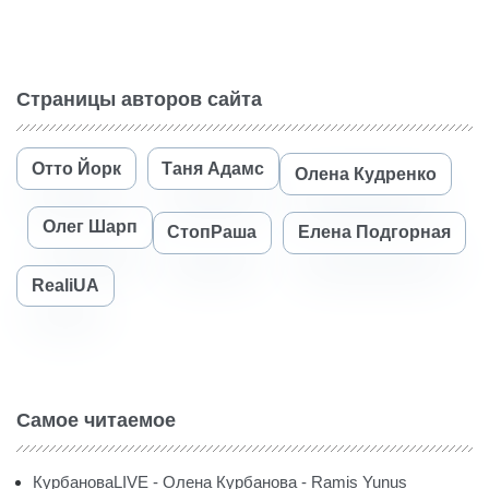
Страницы авторов сайта
Отто Йорк
Таня Адамс
Олена Кудренко
Олег Шарп
СтопРаша
Елена Подгорная
RealiUA
Самое читаемое
КурбановаLIVE - Олена Курбанова - Ramis Yunus