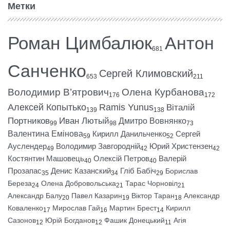
Метки
Роман Цимбалюк
Антон
681
Санченко
Сергей Климовский
653
211
Володимир В’ятрович
Олена Курбанова
176
172
Алексей Копытько
Ramis Yunus
Віталій
139
138
Портников
Иван Лютый
Дмитро Вовнянко
99
98
73
Валентина Емінова
Кирилл Данильченко
Сергей
59
52
Ауслендер
Володимир Завгородній
Юрий Христензен
49
42
42
Костянтин Машовець
Олексій Петров
Валерій
40
40
Прозапас
Денис Казанский
Гліб Бабіч
Борислав
35
34
29
Береза
Олена Добровольська
Тарас Чорновіл
24
21
21
Александр Балу
Павел Казарин
Віктор Таран
Александр
20
19
18
Коваленко
Мирослав Гай
Мартин Брест
Кирилл
17
16
14
Сазонов
Юрій Богданов
Фашик Донецький
Агія
12
12
11