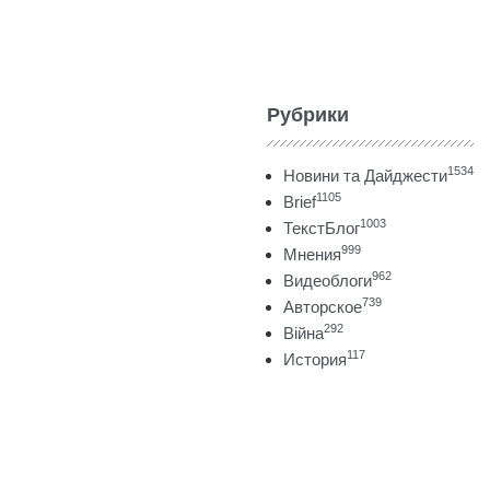
Рубрики
1534
Новини та Дайджести
1105
Brief
1003
ТекстБлог
999
Мнения
962
Видеоблоги
739
Авторское
292
Війна
117
История