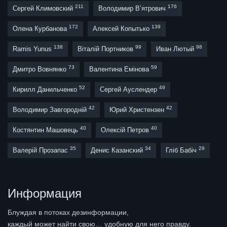
211
176
Сергей Климовский
Володимир В’ятрович
172
139
Олена Курбанова
Алексей Копытько
138
99
98
Ramis Yunus
Віталій Портников
Иван Лютый
73
59
Дмитро Вовнянко
Валентина Емінова
52
49
Кирилл Данильченко
Сергей Ауслендер
42
42
Володимир Завгородній
Юрий Христензен
40
40
Костянтин Машовець
Олексій Петров
35
34
29
Валерій Прозапас
Денис Казанский
Гліб Бабіч
Информация
Блуждая в потоках дезинформации,
каждый может найти свою… удобную для него правду.