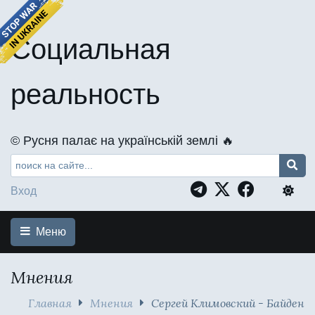
Социальная
реальность
©️ Русня палає на українській землі 🔥
Вход
Меню
Мнения
Главная
Мнения
Сергей Климовский - Байден