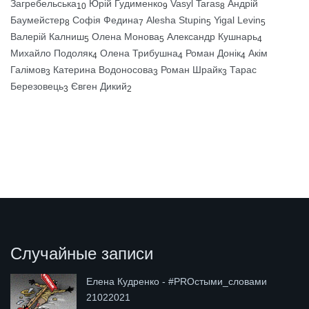
Загребельська
Юрій Гудименко
Vasyl Taras
Андрій
10
9
8
Баумейстер
Софія Федина
Alesha Stupin
Yigal Levin
8
7
5
5
Валерій Калниш
Олена Монова
Александр Кушнарь
5
5
4
Михайло Подоляк
Олена Трибушна
Роман Донік
Акім
4
4
4
Галімов
Катерина Водоносова
Роман Шрайк
Тарас
3
3
3
Березовець
Євген Дикий
3
2
Случайные записи
Елена Кудренко - #PROстыми_словами
21022021