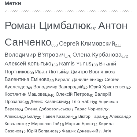
Метки
Роман Цимбалюк
Антон
681
Санченко
Сергей Климовский
653
211
Володимир В’ятрович
Олена Курбанова
176
172
Алексей Копытько
Ramis Yunus
Віталій
139
138
Портников
Иван Лютый
Дмитро Вовнянко
99
98
73
Валентина Емінова
Кирилл Данильченко
Сергей
59
52
Ауслендер
Володимир Завгородній
Юрий Христензен
49
42
42
Костянтин Машовець
Олексій Петров
Валерій
40
40
Прозапас
Денис Казанский
Гліб Бабіч
Борислав
35
34
29
Береза
Олена Добровольська
Тарас Чорновіл
24
21
21
Александр Балу
Павел Казарин
Віктор Таран
Александр
20
19
18
Коваленко
Мирослав Гай
Мартин Брест
Кирилл
17
16
14
Сазонов
Юрій Богданов
Фашик Донецький
Агія
12
12
11