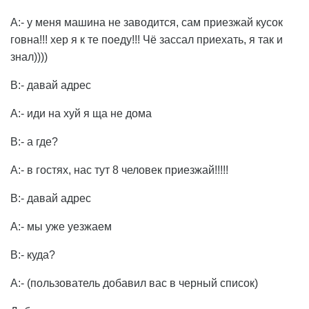
А:- у меня машина не заводится, сам приезжай кусок
говна!!! хер я к те поеду!!! Чё зассал приехать, я так и
знал))))
В:- давай адрес
А:- иди на хуй я ща не дома
В:- а где?
А:- в гостях, нас тут 8 человек приезжай!!!!!
В:- давай адрес
А:- мы уже уезжаем
В:- куда?
А:- (пользователь добавил вас в черный список)