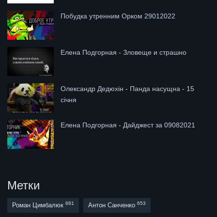
Побудка утренним Орком 29012022
Елена Подгорная - Зловеще и страшно
Олександр Дедюхін - Панда насущна - 15
січня
Елена Подгорная - Дайджест за 09082021
Метки
681
653
Роман Цимбалюк
Антон Санченко