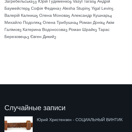
Загребельська
Юрій Гудименко
Vasyl Taras
Андрій
10
9
8
Баумейстер
Софія Федина
Alesha Stupin
Yigal Levin
8
7
5
5
Валерій Калниш
Олена Монова
Александр Кушнарь
5
5
4
Михайло Подоляк
Олена Трибушна
Роман Донік
Акім
4
4
4
Галімов
Катерина Водоносова
Роман Шрайк
Тарас
3
3
3
Березовець
Євген Дикий
3
2
Случайные записи
Юрий Христензен - СОЦИАЛЬНЫЙ ВИНТИК