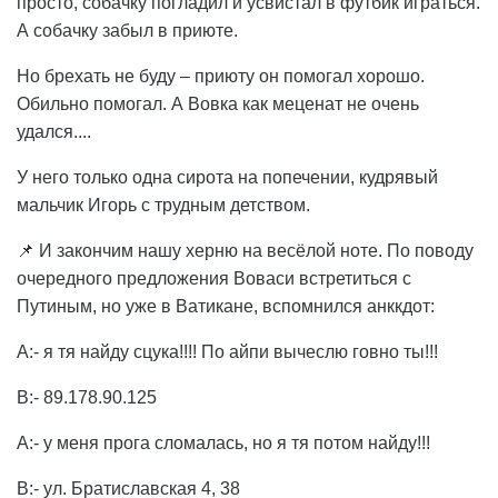
просто, собачку погладил и усвистал в футбик играться.
А собачку забыл в приюте.
Но брехать не буду – приюту он помогал хорошо.
Обильно помогал. А Вовка как меценат не очень
удался....
У него только одна сирота на попечении, кудрявый
мальчик Игорь с трудным детством.
📌 И закончим нашу херню на весёлой ноте. По поводу
очередного предложения Воваси встретиться с
Путиным, но уже в Ватикане, вспомнился анккдот:
А:- я тя найду сцука!!!! По айпи вычеслю говно ты!!!
В:- 89.178.90.125
А:- у меня прога сломалась, но я тя потом найду!!!
В:- ул. Братиславская 4, 38