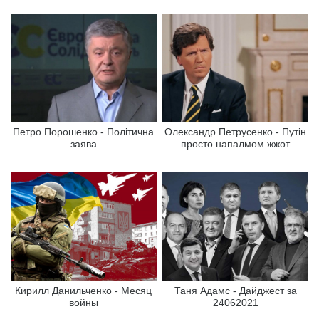
Петро Порошенко - Політична
Олександр Петрусенко - Путін
заява
просто напалмом жжот
Кирилл Данильченко - Месяц
Таня Адамс - Дайджест за
войны
24062021