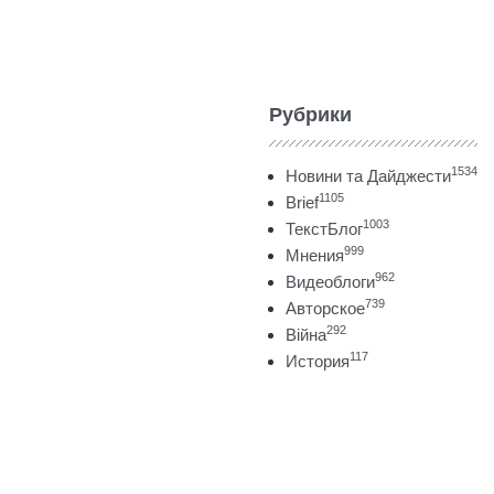
Рубрики
1534
Новини та Дайджести
1105
Brief
1003
ТекстБлог
999
Мнения
962
Видеоблоги
739
Авторское
292
Війна
117
История