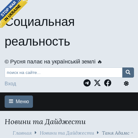
Социальная
реальность
©️ Русня палає на українській землі 🔥
Вход
Меню
Новини та Дайджести
Главная
Новини та Дайджести
Таня Адамс -