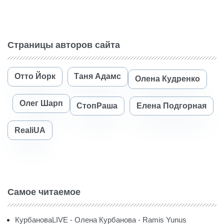
Страницы авторов сайта
Отто Йорк
Таня Адамс
Олена Кудренко
Олег Шарп
СтопРаша
Елена Подгорная
RealiUA
Самое читаемое
КурбановаLIVE - Олена Курбанова - Ramis Yunus