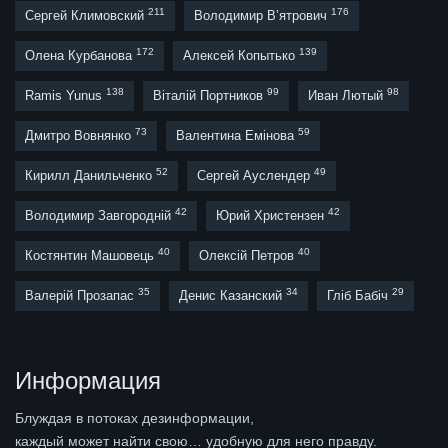
211
176
Сергей Климовский
Володимир В’ятрович
172
139
Олена Курбанова
Алексей Копытько
138
99
98
Ramis Yunus
Віталій Портников
Иван Лютый
73
59
Дмитро Вовнянко
Валентина Емінова
52
49
Кирилл Данильченко
Сергей Ауслендер
42
42
Володимир Завгородній
Юрий Христензен
40
40
Костянтин Машовець
Олексій Петров
35
34
29
Валерій Прозапас
Денис Казанский
Гліб Бабіч
Информация
Блуждая в потоках дезинформации,
каждый может найти свою… удобную для него правду.