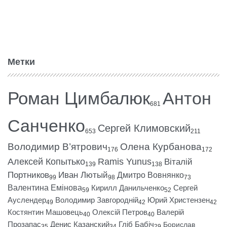
Метки
Роман Цимбалюк
Антон
681
Санченко
Сергей Климовский
653
211
Володимир В’ятрович
Олена Курбанова
176
172
Алексей Копытько
Ramis Yunus
Віталій
139
138
Портников
Иван Лютый
Дмитро Вовнянко
99
98
73
Валентина Емінова
Кирилл Данильченко
Сергей
59
52
Ауслендер
Володимир Завгородній
Юрий Христензен
49
42
42
Костянтин Машовець
Олексій Петров
Валерій
40
40
Прозапас
Денис Казанский
Гліб Бабіч
Борислав
35
34
29