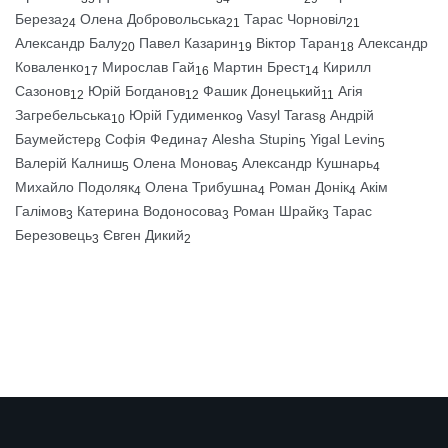
Береза
Олена Добровольська
Тарас Чорновіл
24
21
21
Александр Балу
Павел Казарин
Віктор Таран
Александр
20
19
18
Коваленко
Мирослав Гай
Мартин Брест
Кирилл
17
16
14
Сазонов
Юрій Богданов
Фашик Донецький
Агія
12
12
11
Загребельська
Юрій Гудименко
Vasyl Taras
Андрій
10
9
8
Баумейстер
Софія Федина
Alesha Stupin
Yigal Levin
8
7
5
5
Валерій Калниш
Олена Монова
Александр Кушнарь
5
5
4
Михайло Подоляк
Олена Трибушна
Роман Донік
Акім
4
4
4
Галімов
Катерина Водоносова
Роман Шрайк
Тарас
3
3
3
Березовець
Євген Дикий
3
2