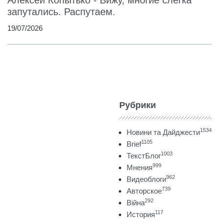
запутались. Распутаем.
19/07/2026
Рубрики
1534
Новини та Дайджести
1105
Brief
1003
ТекстБлог
999
Мнения
962
Видеоблоги
739
Авторское
292
Війна
117
История