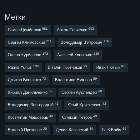
Метки
681
653
Роман Цимбалюк
Антон Санченко
211
176
Сергей Климовский
Володимир В’ятрович
172
139
Олена Курбанова
Алексей Копытько
138
99
98
Ramis Yunus
Віталій Портников
Иван Лютый
73
59
Дмитро Вовнянко
Валентина Емінова
52
49
Кирилл Данильченко
Сергей Ауслендер
42
42
Володимир Завгородній
Юрий Христензен
40
40
Костянтин Машовець
Олексій Петров
35
34
29
Валерій Прозапас
Денис Казанский
Гліб Бабіч