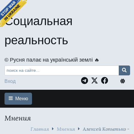
Социальная
реальность
©️ Русня палає на українській землі 🔥
Вход
Меню
Мнения
Главная
Мнения
Алексей Копытько -