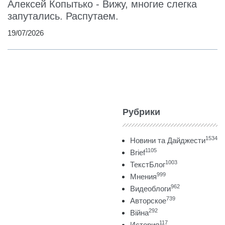
Алексей Копытько - Вижу, многие слегка
запутались. Распутаем.
19/07/2026
Рубрики
1534
Новини та Дайджести
1105
Brief
1003
ТекстБлог
999
Мнения
962
Видеоблоги
739
Авторское
292
Війна
117
История