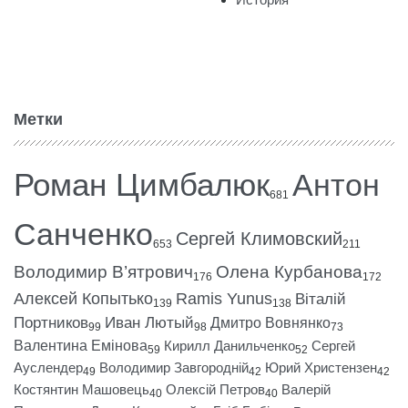
Метки
Роман Цимбалюк
Антон
681
Санченко
Сергей Климовский
653
211
Володимир В’ятрович
Олена Курбанова
176
172
Алексей Копытько
Ramis Yunus
Віталій
139
138
Портников
Иван Лютый
Дмитро Вовнянко
99
98
73
Валентина Емінова
Кирилл Данильченко
Сергей
59
52
Ауслендер
Володимир Завгородній
Юрий Христензен
49
42
42
Костянтин Машовець
Олексій Петров
Валерій
40
40