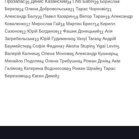
Прозапас
Денис Казанский
Гліб Бабіч
Борислав
35
34
29
Береза
Олена Добровольська
Тарас Чорновіл
24
21
21
Александр Балу
Павел Казарин
Віктор Таран
Александр
20
19
18
Коваленко
Мирослав Гай
Мартин Брест
Кирилл
17
16
14
Сазонов
Юрій Богданов
Фашик Донецький
Агія
12
12
11
Загребельська
Юрій Гудименко
Vasyl Taras
Андрій
10
9
8
Баумейстер
Софія Федина
Alesha Stupin
Yigal Levin
8
7
5
5
Валерій Калниш
Олена Монова
Александр Кушнарь
5
5
4
Михайло Подоляк
Олена Трибушна
Роман Донік
Акім
4
4
4
Галімов
Катерина Водоносова
Роман Шрайк
Тарас
3
3
3
Березовець
Євген Дикий
3
2