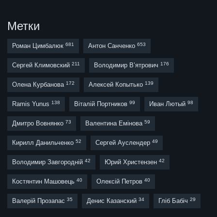
Метки
681
653
Роман Цимбалюк
Антон Санченко
211
176
Сергей Климовский
Володимир В’ятрович
172
139
Олена Курбанова
Алексей Копытько
138
99
98
Ramis Yunus
Віталій Портников
Иван Лютый
73
59
Дмитро Вовнянко
Валентина Емінова
52
49
Кирилл Данильченко
Сергей Ауслендер
42
42
Володимир Завгородній
Юрий Христензен
40
40
Костянтин Машовець
Олексій Петров
35
34
29
Валерій Прозапас
Денис Казанский
Гліб Бабіч