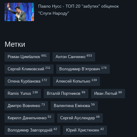
Павло Нусс - ТОП 20 "забутих" обіцянок
"Слуги Народу"
Метки
681
653
Роман Цимбалюк
Антон Санченко
211
176
Сергей Климовский
Володимир В’ятрович
172
139
Олена Курбанова
Алексей Копытько
138
99
98
Ramis Yunus
Віталій Портников
Иван Лютый
73
59
Дмитро Вовнянко
Валентина Емінова
52
49
Кирилл Данильченко
Сергей Ауслендер
42
42
Володимир Завгородній
Юрий Христензен