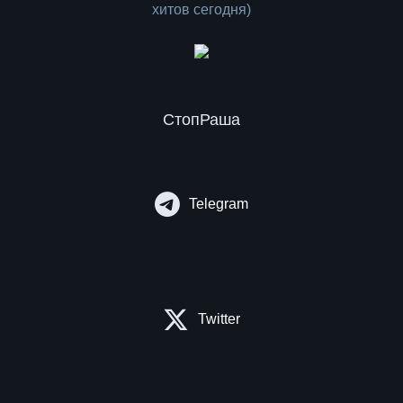
СтопРаша
Telegram
Twitter