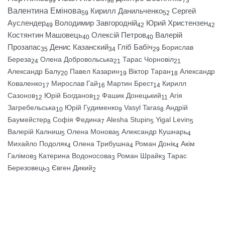
99
98
73
Валентина Емінова
Кирилл Данильченко
Сергей
59
52
Ауслендер
Володимир Завгородній
Юрий Христензен
49
42
42
Костянтин Машовець
Олексій Петров
Валерій
40
40
Прозапас
Денис Казанский
Гліб Бабіч
Борислав
35
34
29
Береза
Олена Добровольська
Тарас Чорновіл
24
21
21
Александр Балу
Павел Казарин
Віктор Таран
Александр
20
19
18
Коваленко
Мирослав Гай
Мартин Брест
Кирилл
17
16
14
Сазонов
Юрій Богданов
Фашик Донецький
Агія
12
12
11
Загребельська
Юрій Гудименко
Vasyl Taras
Андрій
10
9
8
Баумейстер
Софія Федина
Alesha Stupin
Yigal Levin
8
7
5
5
Валерій Калниш
Олена Монова
Александр Кушнарь
5
5
4
Михайло Подоляк
Олена Трибушна
Роман Донік
Акім
4
4
4
Галімов
Катерина Водоносова
Роман Шрайк
Тарас
3
3
3
Березовець
Євген Дикий
3
2