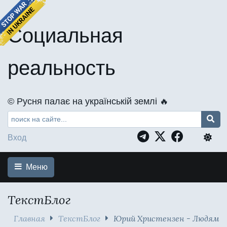
Социальная
реальность
©️ Русня палає на українській землі 🔥
Вход
Меню
ТекстБлог
Главная
ТекстБлог
Юрий Христензен - Людям