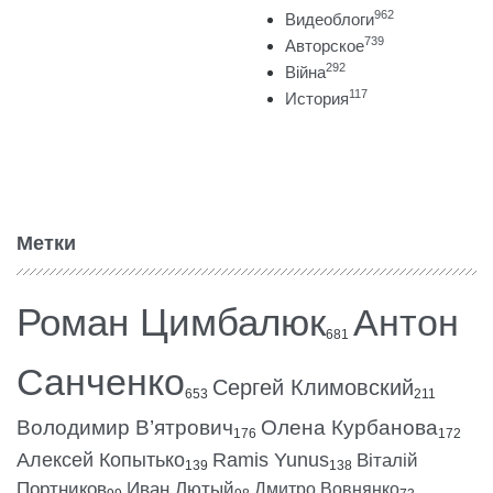
962
Видеоблоги
739
Авторское
292
Війна
117
История
Метки
Роман Цимбалюк
Антон
681
Санченко
Сергей Климовский
653
211
Володимир В’ятрович
Олена Курбанова
176
172
Алексей Копытько
Ramis Yunus
Віталій
139
138
Портников
Иван Лютый
Дмитро Вовнянко