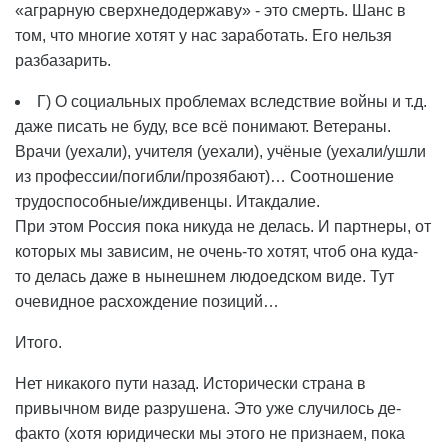
«аграрную сверхнедодержаву» - это смерть. Шанс в
том, что многие хотят у нас заработать. Его нельзя
разбазарить.
Г) О социальных проблемах вследствие войны и т.д.
даже писать не буду, все всё понимают. Ветераны.
Врачи (уехали), учителя (уехали), учёные (уехали/ушли
из профессии/погибли/прозябают)… Соотношение
трудоспособные/иждивенцы. Итакдалие.
При этом Россия пока никуда не делась. И партнеры, от
которых мы зависим, не очень-то хотят, чтоб она куда-
то делась даже в нынешнем людоедском виде. Тут
очевидное расхождение позиций…
Итого.
Нет никакого пути назад. Исторически страна в
привычном виде разрушена. Это уже случилось де-
факто (хотя юридически мы этого не признаем, пока