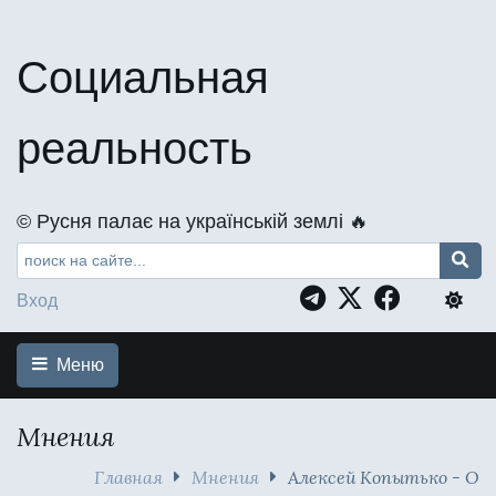
Социальная
реальность
©️ Русня палає на українській землі 🔥
Вход
Меню
Мнения
Главная
Мнения
Алексей Копытько - О