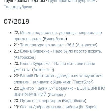
Группировка по датам
/
Группировка по рубрикам
/
Только рубрики
07/2019
22:
Москва недовольна: украинцы неправильно
проголосовали
(
Видеоблоги
)
21:
Температура по палате - 36.6
(
Авторское
)
21:
Елена Кудренко - Надо было просто дожать.
(
Авторское
)
20:
Елена Кудренко - "Начни жить или начни
умирать."
(
Авторское
)
20:
Віталій Портников - доведеться харчуватися
словами і запивати обіцянками
(
ТекстБлог
)
20:
Дмитро "Калинчук" Вовнянко - БЕЗНЕВИННО
ЗВИНУВАЧЕНИЙ
(
История
)
20:
Путин всех переиграл
(
Видеоблоги
)
19:
Олена Добровольська - вибори (huiбори)