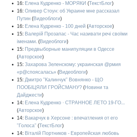
16:
Елена Кудренко - МОРЯКИ
(
ТекстБлог
)
16:
Оливер Стоун: об Украине мне рассказал
Путин
(
Видеоблоги
)
16:
Елена Кудренко - 100 дней
(
Авторское
)
15:
Валерій Прозапас - Час називати речі своїми
іменами.
(
Видеоблоги
)
15:
Предвыборные манипуляции в Одессе
(
Авторское
)
15:
Захарова Зеленскому: украинская @рмия
«р@споясалась»
(
Видеоблоги
)
15:
Дмитро "Калинчук" Вовнянко - ЩО
ПООБІЦЯЛИ ГРОЙСМАНУ?
(
Новини та
Дайджести
)
14:
Елена Кудренко · СТРАННОЕ ЛЕТО 19-ГО...
(
Авторское
)
14:
Вакарчук в Херсоне : впечатления от его
"Голоса"
(
ТекстБлог
)
14:
Віталій Портников - Европейская любовь