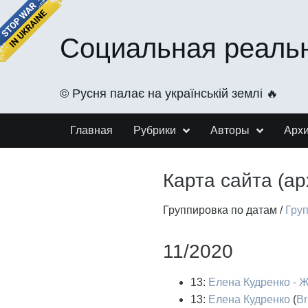
Социальная реаль
©️ Русня палає на українській землі 🔥
Главная
Рубрики
Авторы
Арх
Карта сайта (ар
Группировка по датам
/
Гру
11/2020
13:
Елена Кудренко - Ж
13:
Елена Кудренко
(
Br