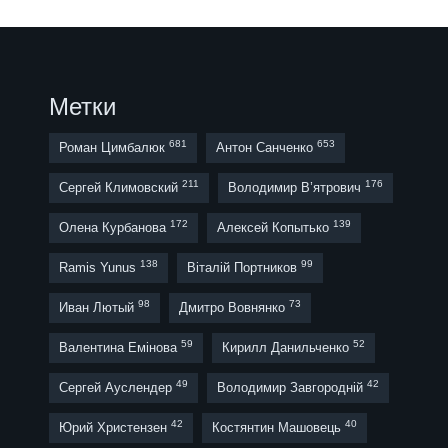
Метки
681
653
Роман Цимбалюк
Антон Санченко
211
176
Сергей Климовский
Володимир В’ятрович
172
139
Олена Курбанова
Алексей Копытько
138
99
Ramis Yunus
Віталій Портников
98
73
Иван Лютый
Дмитро Вовнянко
59
52
Валентина Емінова
Кирилл Данильченко
49
42
Сергей Ауслендер
Володимир Завгородній
42
40
Юрий Христензен
Костянтин Машовець