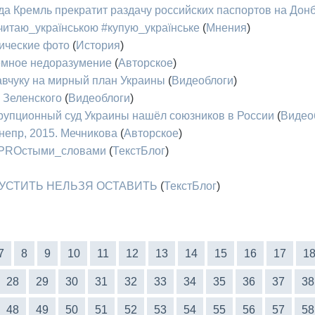
гда Кремль прекратит раздачу российских паспортов на Дон
#читаю_українською #купую_українське
(
Мнения
)
рические фото
(
История
)
емное недоразумение
(
Авторское
)
авчуку на мирный план Украины
(
Видеоблоги
)
 Зеленского
(
Видеоблоги
)
ррупционный суд Украины нашёл союзников в России
(
Видео
непр, 2015. Мечникова
(
Авторское
)
 #PROстыми_словами
(
ТекстБлог
)
АСПУСТИТЬ НЕЛЬЗЯ ОСТАВИТЬ
(
ТекстБлог
)
7
8
9
10
11
12
13
14
15
16
17
1
28
29
30
31
32
33
34
35
36
37
38
48
49
50
51
52
53
54
55
56
57
58