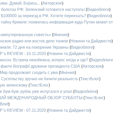
иви. Думай. Борись...
(
Авторское
)
болотах РФ: Зеленский готовится наступать!
(
Видеоблоги
)
 $100000 за переезд в РФ. Хотите переехать?
(
Видеоблоги
)
тайну Кремля: появилась информация куда Путин может от
«ампутированную совесть»
(
Мнения
)
нское радио или восток дело тонкое
(
Новини та Дайджести
)
ремля: 72 дня на покорение Украины
(
Видеоблоги
)
P`s REVIEW - 10.11.2020
(
Новини та Дайджести
)
инсон. Встреча неизбежна, вопрос когда и где?
(
Видеоблоги
ві факти біографії дружини президента США
(
Авторское
)
 Мир продолжает сходить с ума
(
Мнения
)
 Суспільству зручно не бачити реальність
(
ТекстБлог
)
дую зеленскому
(
ТекстБлог
)
 бум-бум: рубль уже испугался и упал
(
Видеоблоги
)
РАТКИЙ МЕЖДУНАРОДНЫЙ ОБЗОР СУББОТЫ
(
ТекстБлог
)
Brief
)
P`s REVIEW - 07.11.2020
(
Новини та Дайджести
)