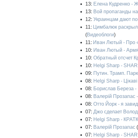
13:
Елена Кудренко - Ж
13:
Вой пропаганды на 
12:
Украинцам дают по
11:
Цимбалюк раскрыл 
(
Видеоблоги
)
11:
Иван Лютый - Про 
10:
Иван Лютый - Армя
10:
Обратный отсчет К
10:
Helgi Sharp - SHAR
09:
Путин. Трамп. Парк
08:
Helgi Sharp - Ціка
08:
Борислав Береза -
08:
Валерій Прозапас -
08:
Отто Йорк - я зави
07:
Джо сделает Володе
07:
Helgi Sharp - К
07:
Валерій Прозапас
(
07:
Helgi Sharp - SHAR