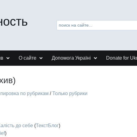
ность
ив
О сайте
Допомога Україні
Donate for Uk
хив)
ппировка по рубрикам
/
Только рубрики
алість до себе
(
ТекстБлог
)
ief
)