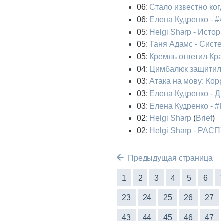
06:
Стало известно ко
06:
Елена Кудренко - 
05:
Helgi Sharp - Исто
05:
Таня Адамс - Сист
05:
Кремль ответил Кр
04:
Цимбалюк защитил
03:
Атака на мову: Ко
03:
Елена Кудренко - Д
03:
Елена Кудренко -
02:
Helgi Sharp
(
Brief
)
02:
Helgi Sharp - Р
Предыдущая страница
1
2
3
4
5
6
23
24
25
26
27
43
44
45
46
47