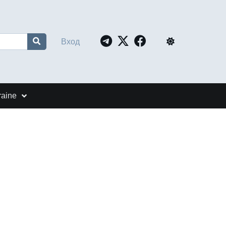
Вход
raine