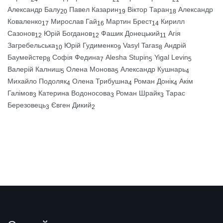
Александр Балу
Павел Казарин
Віктор Таран
Александр
20
19
18
Коваленко
Мирослав Гай
Мартин Брест
Кирилл
17
16
14
Сазонов
Юрій Богданов
Фашик Донецький
Агія
12
12
11
Загребельська
Юрій Гудименко
Vasyl Taras
Андрій
10
9
8
Баумейстер
Софія Федина
Alesha Stupin
Yigal Levin
8
7
5
5
Валерій Калниш
Олена Монова
Александр Кушнарь
5
5
4
Михайло Подоляк
Олена Трибушна
Роман Донік
Акім
4
4
4
Галімов
Катерина Водоносова
Роман Шрайк
Тарас
3
3
3
Березовець
Євген Дикий
3
2