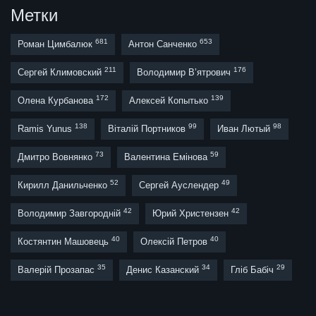
Метки
681
653
Роман Цимбалюк
Антон Санченко
211
176
Сергей Климовский
Володимир В’ятрович
172
139
Олена Курбанова
Алексей Копытько
138
99
98
Ramis Yunus
Віталій Портников
Иван Лютый
73
59
Дмитро Вовнянко
Валентина Емінова
52
49
Кирилл Данильченко
Сергей Ауслендер
42
42
Володимир Завгородній
Юрий Христензен
40
40
Костянтин Машовець
Олексій Петров
35
34
29
Валерій Прозапас
Денис Казанский
Гліб Бабіч