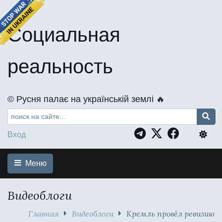
Социальная
реальность
©️ Русня палає на українській землі 🔥
Вход
Меню
Видеоблоги
Главная
Видеоблоги
Кремль провёл ревизию