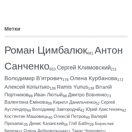
Метки
Роман Цимбалюк
Антон
681
Санченко
Сергей Климовский
653
211
Володимир В’ятрович
Олена Курбанова
176
172
Алексей Копытько
Ramis Yunus
Віталій
139
138
Портников
Иван Лютый
Дмитро Вовнянко
99
98
73
Валентина Емінова
Кирилл Данильченко
Сергей
59
52
Ауслендер
Володимир Завгородній
Юрий Христензен
49
42
42
Костянтин Машовець
Олексій Петров
Валерій
40
40
Прозапас
Денис Казанский
Гліб Бабіч
Борислав
35
34
29
Береза
Олена Добровольська
Тарас Чорновіл
24
21
21