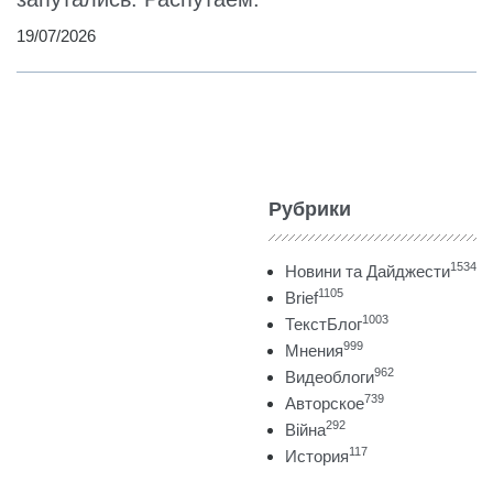
19/07/2026
Рубрики
1534
Новини та Дайджести
1105
Brief
1003
ТекстБлог
999
Мнения
962
Видеоблоги
739
Авторское
292
Війна
117
История