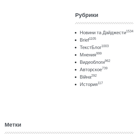
Рубрики
1534
Новини та Дайджести
1105
Brief
1003
ТекстБлог
999
Мнения
962
Видеоблоги
739
Авторское
292
Війна
117
История
Метки