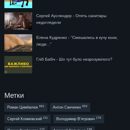
Сергей Ауслендер - Опять санитары
недоглядели
Елена Кудренко - "Смешались в кучу кони,
люди..."
Гліб Бабіч - Шо тут було незрозумілого?
Метки
681
653
Роман Цимбалюк
Антон Санченко
211
176
Сергей Климовский
Володимир В’ятрович
172
139