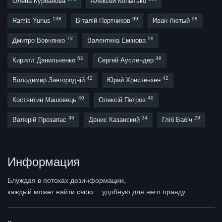
Олена Курбанова
Алексей Копытько
138
99
98
Ramis Yunus
Віталій Портников
Иван Лютый
73
59
Дмитро Вовнянко
Валентина Емінова
52
49
Кирилл Данильченко
Сергей Ауслендер
42
42
Володимир Завгородній
Юрий Христензен
40
40
Костянтин Машовець
Олексій Петров
35
34
29
Валерій Прозапас
Денис Казанский
Гліб Бабіч
Информация
Блуждая в потоках дезинформации,
каждый может найти свою… удобную для него правду.