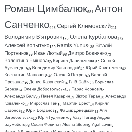
Роман Цимбалюк
Антон
681
Санченко
Сергей Климовский
653
211
Володимир В’ятрович
Олена Курбанова
176
172
Алексей Копытько
Ramis Yunus
Віталій
139
138
Портников
Иван Лютый
Дмитро Вовнянко
99
98
73
Валентина Емінова
Кирилл Данильченко
Сергей
59
52
Ауслендер
Володимир Завгородній
Юрий Христензен
49
42
42
Костянтин Машовець
Олексій Петров
Валерій
40
40
Прозапас
Денис Казанский
Гліб Бабіч
Борислав
35
34
29
Береза
Олена Добровольська
Тарас Чорновіл
24
21
21
Александр Балу
Павел Казарин
Віктор Таран
Александр
20
19
18
Коваленко
Мирослав Гай
Мартин Брест
Кирилл
17
16
14
Сазонов
Юрій Богданов
Фашик Донецький
Агія
12
12
11
Загребельська
Юрій Гудименко
Vasyl Taras
Андрій
10
9
8
Баумейстер
Софія Федина
Alesha Stupin
Yigal Levin
8
7
5
5
Валерій Калниш
Олена Монова
Александр Кушнарь