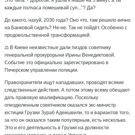
Это типа: -"Дорогой, я ушла к Маше на 5 минут, а ты
каждые полчаса помешивай суп..."? Да?
До какого, нахуй, 2030 года? Оно что, там решило вечно
на Банковой сидеть? Не-не. Так не пойдёт. Особенно с
продовольственной трансформацией.
⚖️ В Киеве неизвестные дали пиздов советнику
генеральной прокурорыни Ирины Венедиктовой.
Событие это официально зарегистрировано в
Печерском управлении полиции.
Правохранители ищут нападавших, проводят всякие
следственные действия. А потом этому всему обещают
дать правовую квалификацию. Поскольку
опиздюленным советником оказался экс-министр
юстиции Грузии Зураб Адеишвили, то и вариантов того,
за что он оказался таким популярным, есть несколько.
Это и его деятельность в Грузии на должности