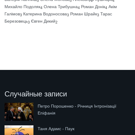
5
5
4
Михайло Подоляк
Олена Трибушна
Роман Донік
Акім
4
4
4
Галімов
Катерина Водоносова
Роман Шрайк
Тарас
3
3
3
Березовець
Євген Дикий
3
2
Случайные записи
Петро Порошенко - Річниця Інтронізації
Епіфанія
Таня Адамс - Паук