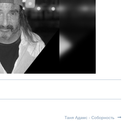
Таня Адамс - Соборность