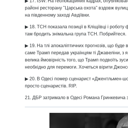
▶ 17. ISW: На геолокаційних кадрах, опублікован
районі ресторану "Царська охота" вздовж вулиці
на південному заході Авдіївки.
▶ 18. ТСН показала позиції в Кліщіївці і роботу 
там бродить знімальна група ТСН. Побрийтеся.
▶ 19. На тлі апокаліптичних прогнозів, що буде
саме Трамп передав українцям ті Джавеліни, з я
велика ймовірність того, що Трамп подвоїть зуси
необхідно для перемоги. Хочеться вірити Джонс
▶ 20. В Одесі помер сценарист «Джентльмен-шоу
просто сценаристів. RIP.
21. ДБР затримало в Одесі Романа Гринкевича з