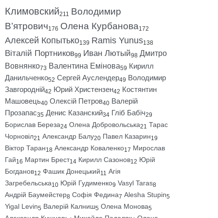
Климовский
Володимир
211
В’ятрович
Олена Курбанова
176
172
Алексей Копытько
Ramis Yunus
139
138
Віталій Портников
Иван Лютый
Дмитро
99
98
Вовнянко
Валентина Емінова
Кирилл
73
59
Данильченко
Сергей Ауслендер
Володимир
52
49
Завгородній
Юрий Христензен
Костянтин
42
42
Машовець
Олексій Петров
Валерій
40
40
Прозапас
Денис Казанский
Гліб Бабіч
35
34
29
Борислав Береза
Олена Добровольська
Тарас
24
21
Чорновіл
Александр Балу
Павел Казарин
21
20
19
Віктор Таран
Александр Коваленко
Мирослав
18
17
Гай
Мартин Брест
Кирилл Сазонов
Юрій
16
14
12
Богданов
Фашик Донецький
Агія
12
11
Загребельська
Юрій Гудименко
Vasyl Taras
10
9
8
Андрій Баумейстер
Софія Федина
Alesha Stupin
8
7
5
Yigal Levin
Валерій Калниш
Олена Монова
5
5
5
Александр Кушнарь
Михайло Подоляк
Олена