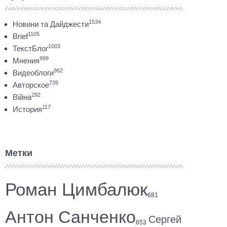
1534
Новини та Дайджести
1105
Brief
1003
ТекстБлог
999
Мнения
962
Видеоблоги
739
Авторское
292
Війна
117
История
Метки
Роман Цимбалюк
681
Антон Санченко
Сергей
653