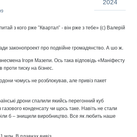
2024
99
итай з кого рже "Квартал" - він рже з тебе» (с) Валерій
ади законопроект про подвійне громадянство. А шо ж.
знесмена Ігоря Мазепи. Ось така відповідь «Маніфесту
в проти тиску на бізнес.
ордони чомусь не розблокував, але привіз пакет
країнські дрони спалили якийсь перегонний куб
 газового конденсату чи щось таке. Навіть не стали
оріли б – знищили виробництво. Все як любить наше
1 млн. В плавках вивіз.