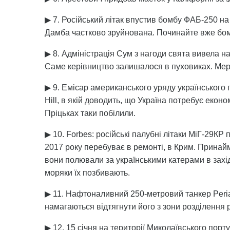
▶ 7. Російський літак впустив бомбу ФАБ-250 на 
Дамба частково зруйнована. Починайте вже бо
▶ 8. Адміністрація Сум з нагоди свята вивела н
Саме керівництво залишалося в пуховиках. Мер
▶ 9. Емісар американського уряду українського
Hill, в якій доводить, що Україна потребує еко
Пріцьках таки побілили.
▶ 10. Forbes: російські палубні літаки МіГ-29КР
2017 року перебуває в ремонті, в Крим. Принайм
вони полювали за українськими катерами в захід
моряки їх позбивають.
▶ 11. Нафтоналивний 250-метровий танкер Peria,
намагаються відтягнути його з зони розділення р
▶ 12. 15 січня на території Миколаївського порт