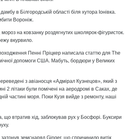
дамбу в Білгородській області біля хутора Іонівка.
мбити Вороніж.
а мороз на ковзанку роздягнутих школярок-фігуристок.
ежу вкурвило.
 походження Пенні Пріцкер написала статтю для The
номічної допомоги США. Мабуть, бордюри у Великих
 переведені з авіаносця «Адмірал Кузнецов», який з
ні 2 літаки були помічені на аеродромі в Саках, де
ній частині моря. Поки Кузя вийде з ремонту, наші
 що втратив хід, заблокував рух у Босфорі. Буксири
уху.
у затонув земснаряд Ginger, що спричинило витік