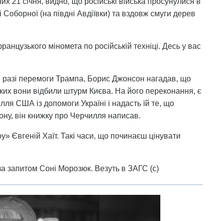
их 21 січня, видно, що російські війська просунулися в
 Соборної (на півдні Авдіївки) та вздовж смуги дерев
французького міномета по російській техніці. Десь у вас
 в разі перемоги Трампа, Борис Джонсон нагадав, що
ких вони відбили штурм Києва. На його переконання, є
лля США із допомоги Україні і надасть їй те, що
ону, він книжку про Черчилля написав.
» Євгеній Хаїт. Такі часи, що починаєш цінувати
а запитом Соні Морозюк. Везуть в ЗАГС (с)