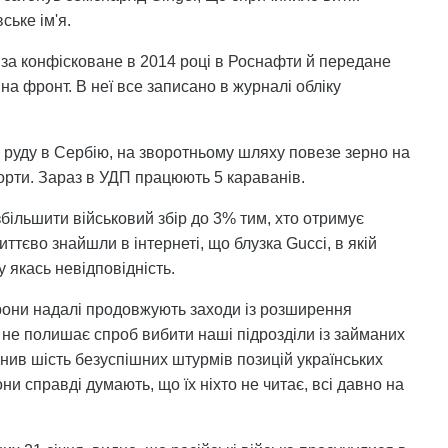
ське ім'я.
за конфісковане в 2014 році в Роснафти й передане
на фронт. В неї все записано в журналі обліку
з руду в Сербію, на зворотньому шляху повезе зерно на
порти. Зараз в УДП працюють 5 караванів.
більшити військовий збір до 3% тим, хто отримує
ттєво знайшли в інтернеті, що блузка Gucci, в якій
 якась невідповідність.
они надалі продовжують заходи із розширення
 не полишає спроб вибити наші підрозділи із займаних
нив шість безуспішних штурмів позицій українських
и справді думають, що їх ніхто не читає, всі давно на