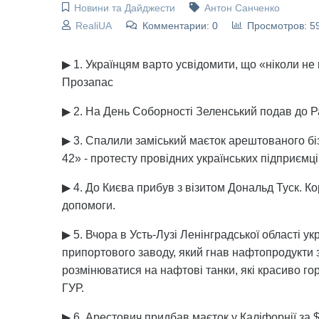
Новини та Дайджести
Антон Санченко
RealiUA
Комментарии: 0
Просмотров: 5
▶ 1. Українцям варто усвідомити, що «ніколи не п
Прозапас
▶ 2. На День Соборності Зеленський подав до Р
▶ 3. Спалили заміський маєток арештованого бі
42» - протесту провідних українських підприємці
▶ 4. До Києва прибув з візитом Дональд Туск. К
допомоги.
▶ 5. Вчора в Усть-Лузі Ленінградської області у
припортового заводу, який гнав нафтопродукти з
розмінюватися на нафтові танки, які красиво г
ГУР.
▶ 6. Арестович придбав маєток у Каліфорнії за $