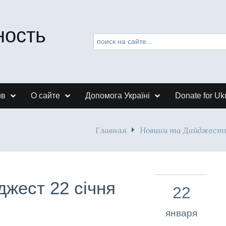
ность
ив
О сайте
Допомога Україні
Donate for Uk
Главная
Новини та Дайджест
джест 22 січня
22
января