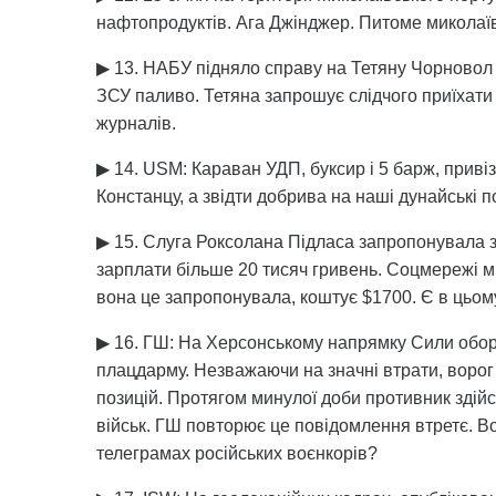
нафтопродуктів. Ага Джінджер. Питоме миколаїв
▶ 13. НАБУ підняло справу на Тетяну Чорновол 
ЗСУ паливо. Тетяна запрошує слідчого приїхати 
журналів.
▶ 14. USM: Караван УДП, буксир і 5 барж, приві
Констанцу, а звідти добрива на наші дунайські 
▶ 15. Слуга Роксолана Підласа запропонувала з
зарплати більше 20 тисяч гривень. Соцмережі ми
вона це запропонувала, коштує $1700. Є в цьому
▶ 16. ГШ: На Херсонському напрямку Сили обор
плацдарму. Незважаючи на значні втрати, ворог
позицій. Протягом минулої доби противник здійс
військ. ГШ повторює це повідомлення втретє. Вон
телеграмах російських воєнкорів?