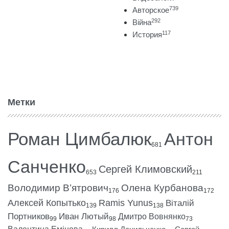
739
Авторское
292
Війна
117
История
Метки
Роман Цимбалюк
Антон
681
Санченко
Сергей Климовский
653
211
Володимир В’ятрович
Олена Курбанова
176
172
Алексей Копытько
Ramis Yunus
Віталій
139
138
Портников
Иван Лютый
Дмитро Вовнянко
99
98
73