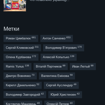
Метки
681
653
Роман Цимбалюк
Антон Санченко
211
176
Сергей Климовский
Володимир В’ятрович
172
139
Олена Курбанова
Алексей Копытько
138
99
98
Ramis Yunus
Віталій Портников
Иван Лютый
73
59
Дмитро Вовнянко
Валентина Емінова
52
49
Кирилл Данильченко
Сергей Ауслендер
42
42
Володимир Завгородній
Юрий Христензен
40
40
Костянтин Машовець
Олексій Петров