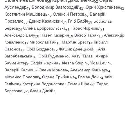
Валентина Емінова
Кирилл Данильченко
Сергей
59
52
Ауслендер
Володимир Завгородній
Юрий Христензен
49
42
42
Костянтин Машовець
Олексій Петров
Валерій
40
40
Прозапас
Денис Казанский
Гліб Бабіч
Борислав
35
34
29
Береза
Олена Добровольська
Тарас Чорновіл
24
21
21
Александр Балу
Павел Казарин
Віктор Таран
Александр
20
19
18
Коваленко
Мирослав Гай
Мартин Брест
Кирилл
17
16
14
Сазонов
Юрій Богданов
Фашик Донецький
Агія
12
12
11
Загребельська
Юрій Гудименко
Vasyl Taras
Андрій
10
9
8
Баумейстер
Софія Федина
Alesha Stupin
Yigal Levin
8
7
5
5
Валерій Калниш
Олена Монова
Александр Кушнарь
5
5
4
Михайло Подоляк
Олена Трибушна
Роман Донік
Акім
4
4
4
Галімов
Катерина Водоносова
Роман Шрайк
Тарас
3
3
3
Березовець
Євген Дикий
3
2