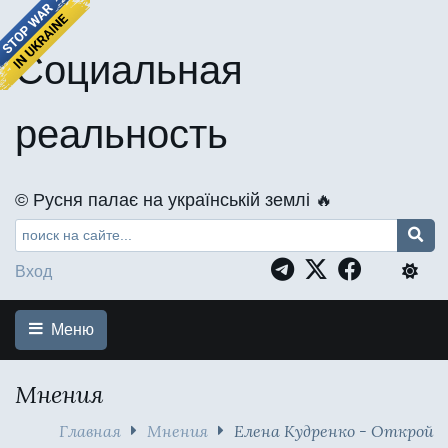
Социальная
реальность
©️ Русня палає на українській землі 🔥
Вход
Меню
Мнения
Главная
Мнения
Елена Кудренко - Открой