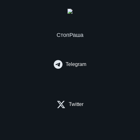
СтопРаша
Telegram
Twitter